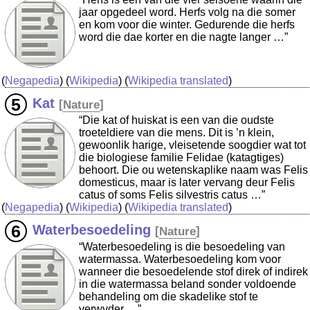
jaar opgedeel word. Herfs volg na die somer
en kom voor die winter. Gedurende die herfs
word die dae korter en die nagte langer …”
(
Negapedia
) (
Wikipedia
) (
Wikipedia translated
)
Kat
[
Nature
]
“Die kat of huiskat is een van die oudste
troeteldiere van die mens. Dit is ’n klein,
gewoonlik harige, vleisetende soogdier wat tot
die biologiese familie Felidae (katagtiges)
behoort. Die ou wetenskaplike naam was Felis
domesticus, maar is later vervang deur Felis
catus of soms Felis silvestris catus …”
(
Negapedia
) (
Wikipedia
) (
Wikipedia translated
)
Waterbesoedeling
[
Nature
]
“Waterbesoedeling is die besoedeling van
watermassa. Waterbesoedeling kom voor
wanneer die besoedelende stof direk of indirek
in die watermassa beland sonder voldoende
behandeling om die skadelike stof te
verwyder …”