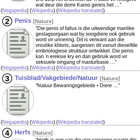
wat deur die dorre Karoo gereis het …”
(
Negapedia
) (
Wikipedia
) (
Wikipedia translated
)
Penis
[
Nature
]
“Die penis of fallus is die uitwendige manlike
geslagsorgaan wat by soogdiere ook gebruik
word vir urinering. Dit is verwant aan die
vroulike klitoris, aangesien dit vanuit dieselfde
embriologiese struktuur ontwikkel. Die penis
kan 'n ereksie kry en dan gebruik word vir
seksuele omgang of masturbasie …”
(
Negapedia
) (
Wikipedia
) (
Wikipedia translated
)
Tuisblad/Vakgebiede/Natuur
[
Nature
]
“Natuur Bewaringsgebiede • Diere …”
(
Negapedia
) (
Wikipedia
) (
Wikipedia translated
)
Herfs
[
Nature
]
“Herfs is een van die vier seisoene waarin die