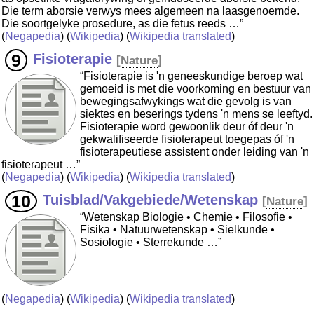
Die term aborsie verwys mees algemeen na laasgenoemde.
Die soortgelyke prosedure, as die fetus reeds …”
(
Negapedia
) (
Wikipedia
) (
Wikipedia translated
)
Fisioterapie
[
Nature
]
“Fisioterapie is 'n geneeskundige beroep wat
gemoeid is met die voorkoming en bestuur van
bewegingsafwykings wat die gevolg is van
siektes en beserings tydens 'n mens se leeftyd.
Fisioterapie word gewoonlik deur óf deur 'n
gekwalifiseerde fisioterapeut toegepas óf 'n
fisioterapeutiese assistent onder leiding van 'n
fisioterapeut …”
(
Negapedia
) (
Wikipedia
) (
Wikipedia translated
)
Tuisblad/Vakgebiede/Wetenskap
[
Nature
]
“Wetenskap Biologie • Chemie • Filosofie •
Fisika • Natuurwetenskap • Sielkunde •
Sosiologie • Sterrekunde …”
(
Negapedia
) (
Wikipedia
) (
Wikipedia translated
)