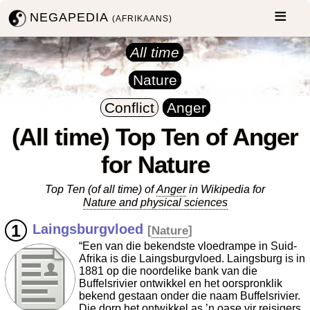
NEGAPEDIA
(AFRIKAANS)
All time
Nature
Conflict
Anger
(All time) Top Ten of Anger
for Nature
Top Ten (of all time) of
Anger
in Wikipedia for
Nature and physical sciences
Laingsburgvloed
[
Nature
]
“Een van die bekendste vloedrampe in Suid-
Afrika is die Laingsburgvloed. Laingsburg is in
1881 op die noordelike bank van die
Buffelsrivier ontwikkel en het oorspronklik
bekend gestaan onder die naam Buffelsrivier.
Die dorp het ontwikkel as ’n oase vir reisigers