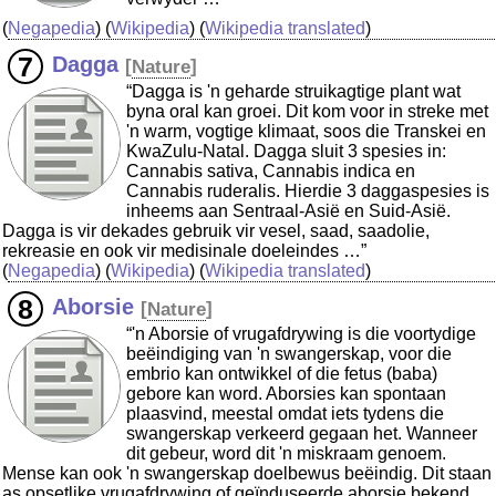
(
Negapedia
) (
Wikipedia
) (
Wikipedia translated
)
Dagga
[
Nature
]
“Dagga is 'n geharde struikagtige plant wat
byna oral kan groei. Dit kom voor in streke met
'n warm, vogtige klimaat, soos die Transkei en
KwaZulu-Natal. Dagga sluit 3 spesies in:
Cannabis sativa, Cannabis indica en
Cannabis ruderalis. Hierdie 3 daggaspesies is
inheems aan Sentraal-Asië en Suid-Asië.
Dagga is vir dekades gebruik vir vesel, saad, saadolie,
rekreasie en ook vir medisinale doeleindes …”
(
Negapedia
) (
Wikipedia
) (
Wikipedia translated
)
Aborsie
[
Nature
]
“'n Aborsie of vrugafdrywing is die voortydige
beëindiging van 'n swangerskap, voor die
embrio kan ontwikkel of die fetus (baba)
gebore kan word. Aborsies kan spontaan
plaasvind, meestal omdat iets tydens die
swangerskap verkeerd gegaan het. Wanneer
dit gebeur, word dit 'n miskraam genoem.
Mense kan ook 'n swangerskap doelbewus beëindig. Dit staan
as opsetlike vrugafdrywing of geïnduseerde aborsie bekend.