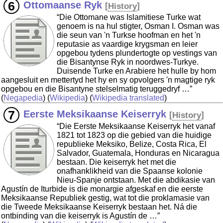
Ottomaanse Ryk
[
History
]
“Die Ottomane was Islamitiese Turke wat
genoem is na hul stigter, Osman I. Osman was
die seun van 'n Turkse hoofman en het 'n
reputasie as vaardige krygsman en leier
opgebou tydens plundertogte op vestings van
die Bisantynse Ryk in noordwes-Turkye.
Duisende Turke en Arabiere het hulle by hom
aangesluit en mettertyd het hy en sy opvolgers 'n magtige ryk
opgebou en die Bisantyne stelselmatig teruggedryf …”
(
Negapedia
) (
Wikipedia
) (
Wikipedia translated
)
Eerste Meksikaanse Keiserryk
[
History
]
“Die Eerste Meksikaanse Keiserryk het vanaf
1821 tot 1823 op die gebied van die huidige
republieke Meksiko, Belize, Costa Rica, El
Salvador, Guatemala, Honduras en Nicaragua
bestaan. Die keiserryk het met die
onafhanklikheid van die Spaanse kolonie
Nieu-Spanje ontstaan. Met die abdikasie van
Agustín de Iturbide is die monargie afgeskaf en die eerste
Meksikaanse Republiek gestig, wat tot die proklamasie van
die Tweede Meksikaanse Keiserryk bestaan het. Ná die
ontbinding van die keiserryk is Agustín de …”