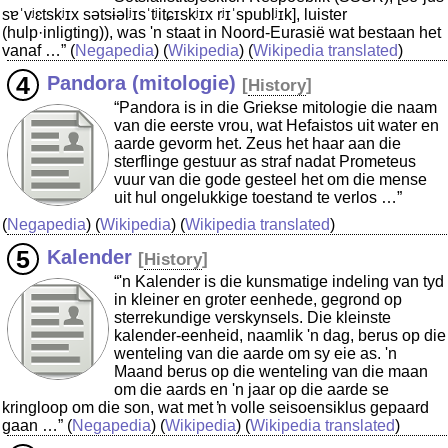
sɐˈvʲɛtskʲɪx sətsɨəlʲɪsˈtʲitɕɪskʲɪx rʲɪˈspublʲɪk], luister
(hulp·inligting)), was 'n staat in Noord-Eurasië wat bestaan het
vanaf …”
(
Negapedia
) (
Wikipedia
) (
Wikipedia translated
)
Pandora (mitologie)
[
History
]
“Pandora is in die Griekse mitologie die naam
van die eerste vrou, wat Hefaistos uit water en
aarde gevorm het. Zeus het haar aan die
sterflinge gestuur as straf nadat Prometeus
vuur van die gode gesteel het om die mense
uit hul ongelukkige toestand te verlos …”
(
Negapedia
) (
Wikipedia
) (
Wikipedia translated
)
Kalender
[
History
]
“'n Kalender is die kunsmatige indeling van tyd
in kleiner en groter eenhede, gegrond op
sterrekundige verskynsels. Die kleinste
kalender-eenheid, naamlik 'n dag, berus op die
wenteling van die aarde om sy eie as. 'n
Maand berus op die wenteling van die maan
om die aards en 'n jaar op die aarde se
kringloop om die son, wat met ŉ volle seisoensiklus gepaard
gaan …”
(
Negapedia
) (
Wikipedia
) (
Wikipedia translated
)