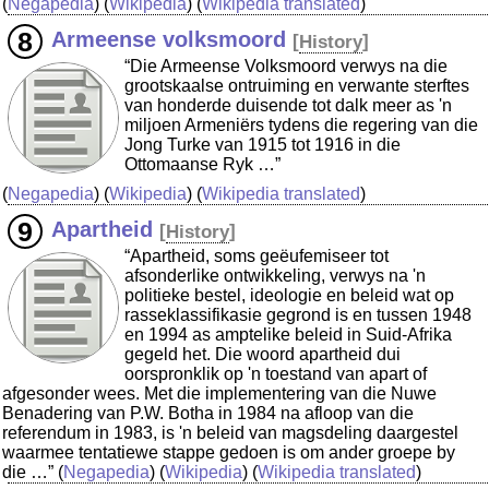
(
Negapedia
) (
Wikipedia
) (
Wikipedia translated
)
Armeense volksmoord
[
History
]
“Die Armeense Volksmoord verwys na die
grootskaalse ontruiming en verwante sterftes
van honderde duisende tot dalk meer as 'n
miljoen Armeniërs tydens die regering van die
Jong Turke van 1915 tot 1916 in die
Ottomaanse Ryk …”
(
Negapedia
) (
Wikipedia
) (
Wikipedia translated
)
Apartheid
[
History
]
“Apartheid, soms geëufemiseer tot
afsonderlike ontwikkeling, verwys na 'n
politieke bestel, ideologie en beleid wat op
rasseklassifikasie gegrond is en tussen 1948
en 1994 as amptelike beleid in Suid-Afrika
gegeld het. Die woord apartheid dui
oorspronklik op 'n toestand van apart of
afgesonder wees. Met die implementering van die Nuwe
Benadering van P.W. Botha in 1984 na afloop van die
referendum in 1983, is 'n beleid van magsdeling daargestel
waarmee tentatiewe stappe gedoen is om ander groepe by
die …”
(
Negapedia
) (
Wikipedia
) (
Wikipedia translated
)