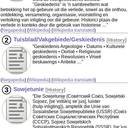
"Geskiedenis" is ’n sambreelterm wat
betrekking het op gebeure uit die verlede, sowel as die onthou,
ontdekking, versameling, organisasie, voorstelling en
vertolking van inligting oor dié gebeure. Historici plaas die
verlede in konteks deur die gebruik van historiese …”
(
Negapedia
) (
Wikipedia
) (
Wikipedia translated
)
Tuisblad/Vakgebiede/Geskiedenis
[
History
]
“Geskiedenis Argeologie • Datums • Kulturele
geskiedenis • Oorloë • Religieuse
geskiedenis • Rewolusies • Vroeë
beskawings • Antieke …”
(
Negapedia
) (
Wikipedia
) (
Wikipedia translated
)
Sowjetunie
[
History
]
“Die Sowjetunie (Сове́тский Сою́з, Sowjetski
Sojoez, [sɐˈvʲɛt͡skʲɪj sɐˈjus], luister
(hulp·inligting)), amptelik die Unie van
Sosialistiese Sowjetrepublieke (USSR) (Сою́з
Сове́тских Социалисти́ческих Респу́блик
(СССР), Sojoez Sowjetskich
Sotsialistitsjeskich Respoeblik (SSSR), [sɐˈjus