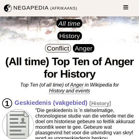
NEGAPEDIA
(AFRIKAANS)
All time
History
Conflict
Anger
(All time) Top Ten of Anger
for History
Top Ten (of all time) of
Anger
in Wikipedia for
History and events
Geskiedenis (vakgebied)
[
History
]
“Die geskiedenis is 'n stelselmatige,
chronologiese studie van die verlede met die
doel om historiese gebeure so feitlik akkuraat
moontlik weer te gee. Gebeure wat
plaasgevind het voor die uitvinding van skryf
word as voorgeskiedenis beskou.