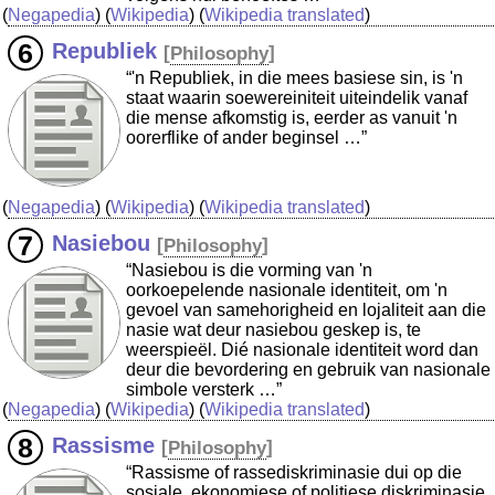
(
Negapedia
) (
Wikipedia
) (
Wikipedia translated
)
Republiek
[
Philosophy
]
“'n Republiek, in die mees basiese sin, is 'n
staat waarin soewereiniteit uiteindelik vanaf
die mense afkomstig is, eerder as vanuit 'n
oorerflike of ander beginsel …”
(
Negapedia
) (
Wikipedia
) (
Wikipedia translated
)
Nasiebou
[
Philosophy
]
“Nasiebou is die vorming van 'n
oorkoepelende nasionale identiteit, om 'n
gevoel van samehorigheid en lojaliteit aan die
nasie wat deur nasiebou geskep is, te
weerspieël. Dié nasionale identiteit word dan
deur die bevordering en gebruik van nasionale
simbole versterk …”
(
Negapedia
) (
Wikipedia
) (
Wikipedia translated
)
Rassisme
[
Philosophy
]
“Rassisme of rassediskriminasie dui op die
sosiale, ekonomiese of politiese diskriminasie