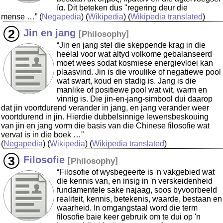
íα. Dit beteken dus "regering deur die
mense …”
(
Negapedia
) (
Wikipedia
) (
Wikipedia translated
)
Jin en jang
[
Philosophy
]
“Jin en jang stel die skeppende krag in die
heelal voor wat altyd volkome gebalanseerd
moet wees sodat kosmiese energievloei kan
plaasvind. Jin is die vroulike of negatiewe pool
wat swart, koud en stadig is. Jang is die
manlike of positiewe pool wat wit, warm en
vinnig is. Die jin-en-jang-simbool dui daarop
dat jin voortdurend verander in jang, en jang verander weer
voortdurend in jin. Hierdie dubbelsinnige lewensbeskouing
van jin en jang vorm die basis van die Chinese filosofie wat
vervat is in die boek …”
(
Negapedia
) (
Wikipedia
) (
Wikipedia translated
)
Filosofie
[
Philosophy
]
“Filosofie of wysbegeerte is 'n vakgebied wat
die kennis van, en insig in 'n verskeidenheid
fundamentele sake najaag, soos byvoorbeeld
realiteit, kennis, betekenis, waarde, bestaan en
waarheid. In omgangstaal word die term
filosofie baie keer gebruik om te dui op 'n