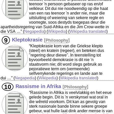
teenoor 'n persoon gebaseer op ras en/of
velkleur. Dit dui nie noodwendig op die haat
van een ras teenoor 'n ander nie, maar die
uitsluiting of weiering van sekere regte en
voorregte, soos destyds toegepas deur die
apartheidsregering van Suid-Afrika en die Jim Crow-wette in
die VSA …”
(
Negapedia
) (
Wikipedia
) (
Wikipedia translated
)
Kleptokrasie
[
Philosophy
]
“Kleptokrasie kom van die Griekse klepto
(steel) en kratein (regeer), en beteken dus
"regering deur diewe". In teenstelling tot
byvoorbeeld demokrasie is dit nie 'n
staatsvorm nie; dit word slegs gebruik as
pejoratiewe term om (vermeende)
selfverrykende regerings en lande aan te
dui …”
(
Negapedia
) (
Wikipedia
) (
Wikipedia translated
)
Rassisme in Afrika
[
Philosophy
]
“Rassisme in Afrika is veelvlakkig en het eeue
gelede begin. Dit is 'n verskynsel wat oral in
die wêreld voorkom. Dit kan as gevolg van
sterk nasionale bande binne sekere groepe
gebeur, wat hulle laat dink ander mense is van