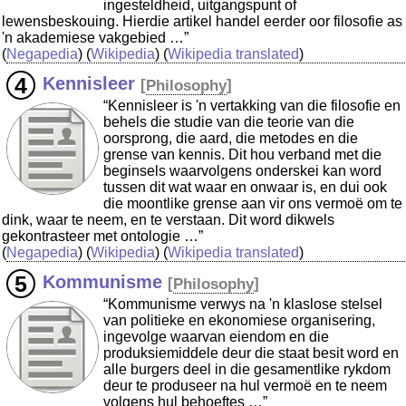
ingesteldheid, uitgangspunt of
lewensbeskouing. Hierdie artikel handel eerder oor filosofie as
'n akademiese vakgebied …”
(
Negapedia
) (
Wikipedia
) (
Wikipedia translated
)
Kennisleer
[
Philosophy
]
“Kennisleer is 'n vertakking van die filosofie en
behels die studie van die teorie van die
oorsprong, die aard, die metodes en die
grense van kennis. Dit hou verband met die
beginsels waarvolgens onderskei kan word
tussen dit wat waar en onwaar is, en dui ook
die moontlike grense aan vir ons vermoë om te
dink, waar te neem, en te verstaan. Dit word dikwels
gekontrasteer met ontologie …”
(
Negapedia
) (
Wikipedia
) (
Wikipedia translated
)
Kommunisme
[
Philosophy
]
“Kommunisme verwys na 'n klaslose stelsel
van politieke en ekonomiese organisering,
ingevolge waarvan eiendom en die
produksiemiddele deur die staat besit word en
alle burgers deel in die gesamentlike rykdom
deur te produseer na hul vermoë en te neem
volgens hul behoeftes …”