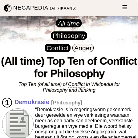
NEGAPEDIA
(AFRIKAANS)
All time
Philosophy
Conflict
Anger
(All time) Top Ten of Conflict
for Philosophy
Top Ten (of all time) of
Conflict
in Wikipedia for
Philosophy and thinking
Demokrasie
[
Philosophy
]
“Demokrasie is 'n regeringsvorm gekenmerk
deur gereelde en vrye verkiesings waaraan
meer as een party kan deelneem, verskanste
burgerregte en vrye media. Die woord het sy
oorsprong uit die Griekse δημοκρατíα, wat
bestaan uit δημος, κρατειν en die agtervoegsel