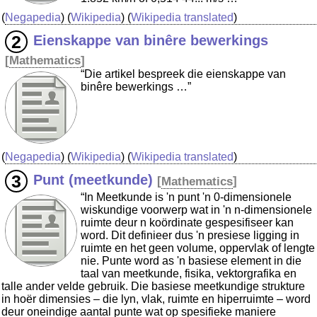
(
Negapedia
) (
Wikipedia
) (
Wikipedia translated
)
Eienskappe van binêre bewerkings
[
Mathematics
]
“Die artikel bespreek die eienskappe van
binêre bewerkings …”
(
Negapedia
) (
Wikipedia
) (
Wikipedia translated
)
Punt (meetkunde)
[
Mathematics
]
“In Meetkunde is 'n punt 'n 0-dimensionele
wiskundige voorwerp wat in 'n n-dimensionele
ruimte deur n koördinate gespesifiseer kan
word. Dit definieer dus 'n presiese ligging in
ruimte en het geen volume, oppervlak of lengte
nie. Punte word as 'n basiese element in die
taal van meetkunde, fisika, vektorgrafika en
talle ander velde gebruik. Die basiese meetkundige strukture
in hoër dimensies – die lyn, vlak, ruimte en hiperruimte – word
deur oneindige aantal punte wat op spesifieke maniere