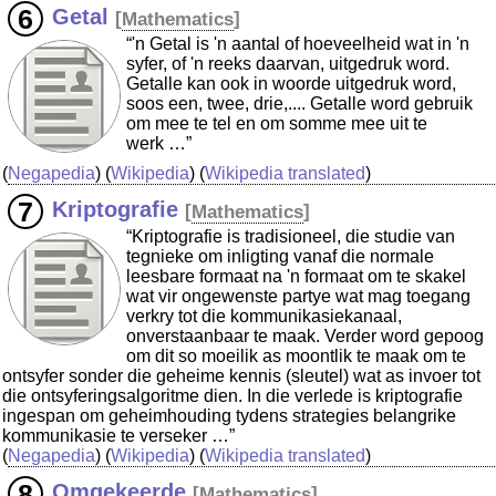
Getal
[
Mathematics
]
“'n Getal is 'n aantal of hoeveelheid wat in 'n
syfer, of 'n reeks daarvan, uitgedruk word.
Getalle kan ook in woorde uitgedruk word,
soos een, twee, drie,.... Getalle word gebruik
om mee te tel en om somme mee uit te
werk …”
(
Negapedia
) (
Wikipedia
) (
Wikipedia translated
)
Kriptografie
[
Mathematics
]
“Kriptografie is tradisioneel, die studie van
tegnieke om inligting vanaf die normale
leesbare formaat na 'n formaat om te skakel
wat vir ongewenste partye wat mag toegang
verkry tot die kommunikasiekanaal,
onverstaanbaar te maak. Verder word gepoog
om dit so moeilik as moontlik te maak om te
ontsyfer sonder die geheime kennis (sleutel) wat as invoer tot
die ontsyferingsalgoritme dien. In die verlede is kriptografie
ingespan om geheimhouding tydens strategies belangrike
kommunikasie te verseker …”
(
Negapedia
) (
Wikipedia
) (
Wikipedia translated
)
Omgekeerde
[
Mathematics
]