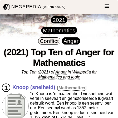
NEGAPEDIA
(AFRIKAANS)
2021
Mathematics
Conflict
Anger
(2021) Top Ten of Anger for
Mathematics
Top Ten (2021) of
Anger
in Wikipedia for
Mathematics and logic
Knoop (snelheid)
[
Mathematics
]
“'n Knoop is 'n maateenheid vir snelheid wat
veral in seevaart en gemotoriseerde lugvaart
gebruik word. Een knoop is een seemyl per
uur. Een seemyl word as 1852 meter
gedefinieer. Een knoop is dus 'n snelheid van
1.852 km/h of 0,514 44... m/s …”