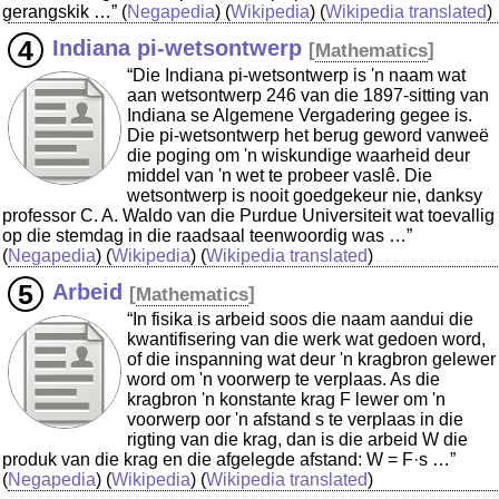
gerangskik …”
(
Negapedia
) (
Wikipedia
) (
Wikipedia translated
)
Indiana pi-wetsontwerp
[
Mathematics
]
“Die Indiana pi-wetsontwerp is 'n naam wat
aan wetsontwerp 246 van die 1897-sitting van
Indiana se Algemene Vergadering gegee is.
Die pi-wetsontwerp het berug geword vanweë
die poging om 'n wiskundige waarheid deur
middel van 'n wet te probeer vaslê. Die
wetsontwerp is nooit goedgekeur nie, danksy
professor C. A. Waldo van die Purdue Universiteit wat toevallig
op die stemdag in die raadsaal teenwoordig was …”
(
Negapedia
) (
Wikipedia
) (
Wikipedia translated
)
Arbeid
[
Mathematics
]
“In fisika is arbeid soos die naam aandui die
kwantifisering van die werk wat gedoen word,
of die inspanning wat deur 'n kragbron gelewer
word om 'n voorwerp te verplaas. As die
kragbron 'n konstante krag F lewer om 'n
voorwerp oor 'n afstand s te verplaas in die
rigting van die krag, dan is die arbeid W die
produk van die krag en die afgelegde afstand: W = F·s …”
(
Negapedia
) (
Wikipedia
) (
Wikipedia translated
)