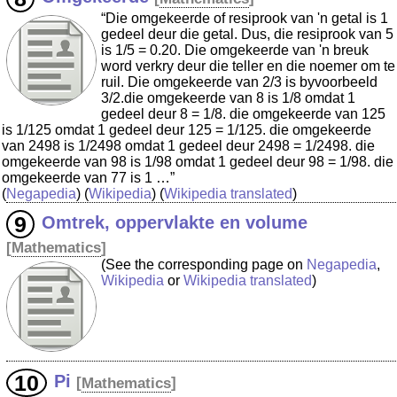
“Die omgekeerde of resiprook van 'n getal is 1
gedeel deur die getal. Dus, die resiprook van 5
is 1/5 = 0.20. Die omgekeerde van 'n breuk
word verkry deur die teller en die noemer om te
ruil. Die omgekeerde van 2/3 is byvoorbeeld
3/2.die omgekeerde van 8 is 1/8 omdat 1
gedeel deur 8 = 1/8. die omgekeerde van 125
is 1/125 omdat 1 gedeel deur 125 = 1/125. die omgekeerde
van 2498 is 1/2498 omdat 1 gedeel deur 2498 = 1/2498. die
omgekeerde van 98 is 1/98 omdat 1 gedeel deur 98 = 1/98. die
omgekeerde van 77 is 1 …”
(
Negapedia
) (
Wikipedia
) (
Wikipedia translated
)
Omtrek, oppervlakte en volume
[
Mathematics
]
(See the corresponding page on
Negapedia
,
Wikipedia
or
Wikipedia translated
)
Pi
[
Mathematics
]