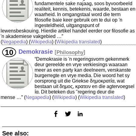
fundamentele sake najaag, soos byvoorbeeld
realiteit, kennis, betekenis, waarde, bestaan en
waarheid. In omgangstaal word die term
filosofie baie keer gebruik om te dui op 'n
ingesteldheid, uitgangspunt of
lewensbeskouing. Hierdie artikel handel eerder oor filosofie as
'n akademiese vakgebied …”
(
Negapedia
) (
Wikipedia
) (
Wikipedia translated
)
Demokrasie
[
Philosophy
]
“Demokrasie is 'n regeringsvorm gekenmerk
deur gereelde en vrye verkiesings waaraan
meer as een party kan deelneem, verskanste
burgerregte en vrye media. Die woord het sy
oorsprong uit die Griekse δημοκρατíα, wat
bestaan uit δημος, κρατειν en die agtervoegsel
íα. Dit beteken dus "regering deur die
mense …”
(
Negapedia
) (
Wikipedia
) (
Wikipedia translated
)
See also: