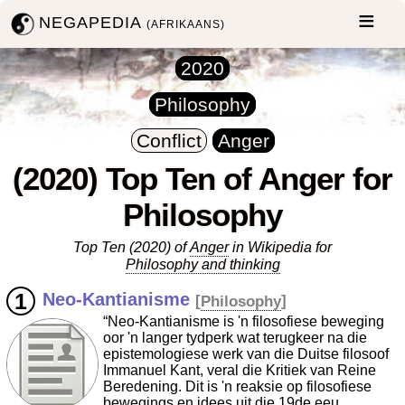
NEGAPEDIA
(AFRIKAANS)
2020
Philosophy
Conflict
Anger
(2020) Top Ten of Anger for
Philosophy
Top Ten (2020) of
Anger
in Wikipedia for
Philosophy and thinking
Neo-Kantianisme
[
Philosophy
]
“Neo-Kantianisme is 'n filosofiese beweging
oor 'n langer tydperk wat terugkeer na die
epistemologiese werk van die Duitse filosoof
Immanuel Kant, veral die Kritiek van Reine
Beredening. Dit is 'n reaksie op filosofiese
bewegings en idees uit die 19de eeu.