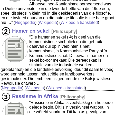
Alhoewel neo-Kantianisme oorheersend was
in Duitse universiteite in die tweede helfte van die 19de eeu,
speel dit slegs 'n klein rol in die geskiedenis van die filosofie,
en die invloed daarvan op die huidige filosofie is nie baie groot
nie …”
(
Negapedia
) (
Wikipedia
) (
Wikipedia translated
)
Hamer en sekel
[
Philosophy
]
“Die hamer en sekel (☭) is deel van die
kommunistiese simboliek en die gebruik
daarvan dui op 'n verbintenis met
kommunisme, 'n Kommunistiese Party of 'n
Kommunistiese staat. Dit bevat 'n hamer en
sekel bo-oor mekaar. Die gereedskap is
simbole van die industriële werkers
(proletariaat) en die landelike bevolking; deur dit saam te voeg
word eenheid tussen industriële en landbouwerkers
gesimboliseer. Die embleem is gedurende die Bolsjewistiese
Rewolusie ontwerp …”
(
Negapedia
) (
Wikipedia
) (
Wikipedia translated
)
Rassisme in Afrika
[
Philosophy
]
“Rassisme in Afrika is veelvlakkig en het eeue
gelede begin. Dit is 'n verskynsel wat oral in
die wêreld voorkom. Dit kan as gevolg van