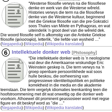
“Westerse filosofie verwys na die filosofiese
denke en werk van die Westerse wêreld.
Histories verwys die term na die filosofiese
denke van die Westerse kultuur, beginnend
met die Griekse filosofie van die pre-Sokratici
soos Thales van Milete en Pythagoras, en wat
uiteindelik 'n groot deel van die wêreld dek.
Die woord filosofie self is afkomstig van die Antieke Griekse
filosofie (φιλοσοφία), letterlik, "die liefde van wysheid …”
(
Negapedia
) (
Wikipedia
) (
Wikipedia translated
)
Intellektuele donker web
[
Philosophy
]
“Die intellektuele donker web is 'n neologisme
wat deur die Amerikaanse wiskundige Eric
Weinstein geskep is. Die term verwys na 'n
groep openbare persoonlikhede wat soos
hulle beskou, die oorheersing van
progressiewe identiteitspolitiek en politieke
korrektheid in die media en die akademie
teenstaan. Die term vergelyk idiomaties teenkanting teen die
hoofstroommening met dit wat onwettig op die donker web
voorkom. Alhoewel dit prominent geassosieer word met regse
figure en dit beskryf word as "die …”
(
Negapedia
) (
Wikipedia
) (
Wikipedia translated
)