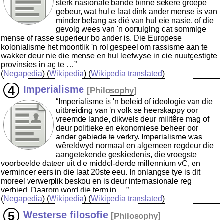
sterk nasionale bande binne sekere groepe
gebeur, wat hulle laat dink ander mense is van
minder belang as dié van hul eie nasie, of die
gevolg wees van 'n oortuiging dat sommige
mense of rasse superieur bo ander is. Die Europese
kolonialisme het moontlik 'n rol gespeel om rassisme aan te
wakker deur nie die mense en hul leefwyse in die nuutgestigte
provinsies in ag te …”
(
Negapedia
) (
Wikipedia
) (
Wikipedia translated
)
Imperialisme
[
Philosophy
]
“Imperialisme is 'n beleid of ideologie van die
uitbreiding van 'n volk se heerskappy oor
vreemde lande, dikwels deur militêre mag of
deur politieke en ekonomiese beheer oor
ander gebiede te verkry. Imperialisme was
wêreldwyd normaal en algemeen regdeur die
aangetekende geskiedenis, die vroegste
voorbeelde dateer uit die middel-derde millennium vC, en
verminder eers in die laat 20ste eeu. In onlangse tye is dit
moreel verwerplik beskou en is deur internasionale reg
verbied. Daarom word die term in …”
(
Negapedia
) (
Wikipedia
) (
Wikipedia translated
)
Westerse filosofie
[
Philosophy
]