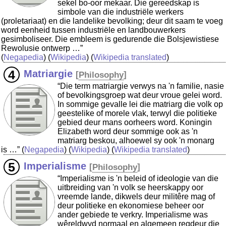
sekel bo-oor mekaar. Die gereedskap is
simbole van die industriële werkers
(proletariaat) en die landelike bevolking; deur dit saam te voeg
word eenheid tussen industriële en landbouwerkers
gesimboliseer. Die embleem is gedurende die Bolsjewistiese
Rewolusie ontwerp …”
(
Negapedia
) (
Wikipedia
) (
Wikipedia translated
)
Matriargie
[
Philosophy
]
“Die term matriargie verwys na 'n familie, nasie
of bevolkingsgroep wat deur vroue gelei word.
In sommige gevalle lei die matriarg die volk op
geestelike of morele vlak, terwyl die politieke
gebied deur mans oorheers word. Koningin
Elizabeth word deur sommige ook as 'n
matriarg beskou, alhoewel sy ook 'n monarg
is …”
(
Negapedia
) (
Wikipedia
) (
Wikipedia translated
)
Imperialisme
[
Philosophy
]
“Imperialisme is 'n beleid of ideologie van die
uitbreiding van 'n volk se heerskappy oor
vreemde lande, dikwels deur militêre mag of
deur politieke en ekonomiese beheer oor
ander gebiede te verkry. Imperialisme was
wêreldwyd normaal en algemeen regdeur die