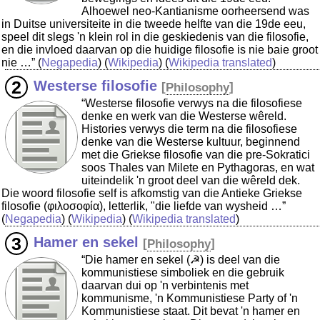
Alhoewel neo-Kantianisme oorheersend was
in Duitse universiteite in die tweede helfte van die 19de eeu,
speel dit slegs 'n klein rol in die geskiedenis van die filosofie,
en die invloed daarvan op die huidige filosofie is nie baie groot
nie …”
(
Negapedia
) (
Wikipedia
) (
Wikipedia translated
)
Westerse filosofie
[
Philosophy
]
“Westerse filosofie verwys na die filosofiese
denke en werk van die Westerse wêreld.
Histories verwys die term na die filosofiese
denke van die Westerse kultuur, beginnend
met die Griekse filosofie van die pre-Sokratici
soos Thales van Milete en Pythagoras, en wat
uiteindelik 'n groot deel van die wêreld dek.
Die woord filosofie self is afkomstig van die Antieke Griekse
filosofie (φιλοσοφία), letterlik, "die liefde van wysheid …”
(
Negapedia
) (
Wikipedia
) (
Wikipedia translated
)
Hamer en sekel
[
Philosophy
]
“Die hamer en sekel (☭) is deel van die
kommunistiese simboliek en die gebruik
daarvan dui op 'n verbintenis met
kommunisme, 'n Kommunistiese Party of 'n
Kommunistiese staat. Dit bevat 'n hamer en