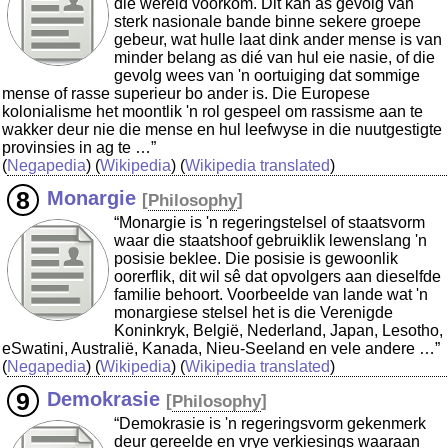
die wêreld voorkom. Dit kan as gevolg van
sterk nasionale bande binne sekere groepe
gebeur, wat hulle laat dink ander mense is van
minder belang as dié van hul eie nasie, of die
gevolg wees van 'n oortuiging dat sommige
mense of rasse superieur bo ander is. Die Europese
kolonialisme het moontlik 'n rol gespeel om rassisme aan te
wakker deur nie die mense en hul leefwyse in die nuutgestigte
provinsies in ag te …”
(
Negapedia
) (
Wikipedia
) (
Wikipedia translated
)
Monargie
[
Philosophy
]
“Monargie is 'n regeringstelsel of staatsvorm
waar die staatshoof gebruiklik lewenslang 'n
posisie beklee. Die posisie is gewoonlik
oorerflik, dit wil sê dat opvolgers aan dieselfde
familie behoort. Voorbeelde van lande wat 'n
monargiese stelsel het is die Verenigde
Koninkryk, België, Nederland, Japan, Lesotho,
eSwatini, Australië, Kanada, Nieu-Seeland en vele andere …”
(
Negapedia
) (
Wikipedia
) (
Wikipedia translated
)
Demokrasie
[
Philosophy
]
“Demokrasie is 'n regeringsvorm gekenmerk
deur gereelde en vrye verkiesings waaraan