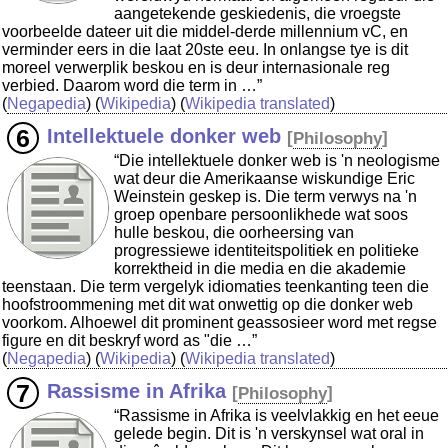
aangetekende geskiedenis, die vroegste
voorbeelde dateer uit die middel-derde millennium vC, en
verminder eers in die laat 20ste eeu. In onlangse tye is dit
moreel verwerplik beskou en is deur internasionale reg
verbied. Daarom word die term in …”
(
Negapedia
) (
Wikipedia
) (
Wikipedia translated
)
Intellektuele donker web
[
Philosophy
]
“Die intellektuele donker web is 'n neologisme
wat deur die Amerikaanse wiskundige Eric
Weinstein geskep is. Die term verwys na 'n
groep openbare persoonlikhede wat soos
hulle beskou, die oorheersing van
progressiewe identiteitspolitiek en politieke
korrektheid in die media en die akademie
teenstaan. Die term vergelyk idiomaties teenkanting teen die
hoofstroommening met dit wat onwettig op die donker web
voorkom. Alhoewel dit prominent geassosieer word met regse
figure en dit beskryf word as "die …”
(
Negapedia
) (
Wikipedia
) (
Wikipedia translated
)
Rassisme in Afrika
[
Philosophy
]
“Rassisme in Afrika is veelvlakkig en het eeue
gelede begin. Dit is 'n verskynsel wat oral in