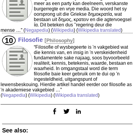
meer as een party kan deelneem, verskanste
burgerregte en vrye media. Die woord het sy
oorsprong uit die Griekse δημοκρατíα, wat
bestaan uit δημος, κρατειν en die agtervoegsel
íα. Dit beteken dus "regering deur die
mense …”
(
Negapedia
) (
Wikipedia
) (
Wikipedia translated
)
Filosofie
[
Philosophy
]
“Filosofie of wysbegeerte is 'n vakgebied wat
die kennis van, en insig in 'n verskeidenheid
fundamentele sake najaag, soos byvoorbeeld
realiteit, kennis, betekenis, waarde, bestaan en
waarheid. In omgangstaal word die term
filosofie baie keer gebruik om te dui op 'n
ingesteldheid, uitgangspunt of
lewensbeskouing. Hierdie artikel handel eerder oor filosofie as
'n akademiese vakgebied …”
(
Negapedia
) (
Wikipedia
) (
Wikipedia translated
)
See also: