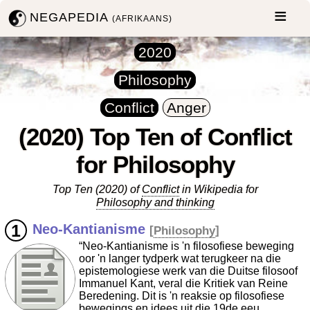
NEGAPEDIA
(AFRIKAANS)
2020
Philosophy
Conflict
Anger
(2020) Top Ten of Conflict
for Philosophy
Top Ten (2020) of
Conflict
in Wikipedia for
Philosophy and thinking
Neo-Kantianisme
[
Philosophy
]
“Neo-Kantianisme is 'n filosofiese beweging
oor 'n langer tydperk wat terugkeer na die
epistemologiese werk van die Duitse filosoof
Immanuel Kant, veral die Kritiek van Reine
Beredening. Dit is 'n reaksie op filosofiese
bewegings en idees uit die 19de eeu.