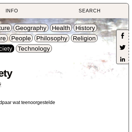
INFO
SEARCH
ture
Geography
Health
History
re
People
Philosophy
Religion
ciety
Technology
ety
s
ordpaar wat teenoorgestelde