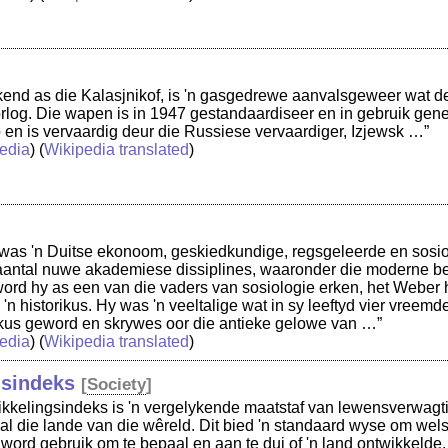
kend as die Kalasjnikof, is 'n gasgedrewe aanvalsgeweer wat d
log. Die wapen is in 1947 gestandaardiseer en in gebruik genee
 en is vervaardig deur die Russiese vervaardiger, Izjewsk …”
edia
) (
Wikipedia translated
)
was 'n Duitse ekonoom, geskiedkundige, regsgeleerde en sosiol
 aantal nuwe akademiese dissiplines, waaronder die moderne be
ord hy as een van die vaders van sosiologie erken, het Weber h
'n historikus. Hy was 'n veeltalige wat in sy leeftyd vier vreemd
us geword en skrywes oor die antieke gelowe van …”
edia
) (
Wikipedia translated
)
gsindeks
[
Society
]
kkelingsindeks is 'n vergelykende maatstaf van lewensverwagti
al die lande van die wêreld. Dit bied 'n standaard wyse om wels
 word gebruik om te bepaal en aan te dui of 'n land ontwikkelde,