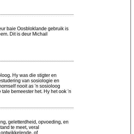
eur baie Oosbloklande gebruik is
m. Dit is deur Michail
oog. Hy was die stigter en
studering van sosiologie en
omself nooit as 'n sosioloog
e tale bemeester het. Hy het ook 'n
ng, geletterdheid, opvoeding, en
tand te meet, veral
 ontwikkelende, of