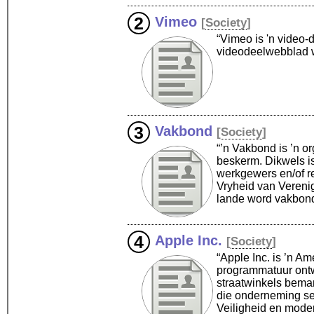
Vimeo
[
Society
]
“Vimeo is 'n video-
videodeelwebblad w
Vakbond
[
Society
]
“’n Vakbond is ’n o
beskerm. Dikwels i
werkgewers en/of r
Vryheid van Verenigi
lande word vakbonde
Apple Inc.
[
Society
]
“Apple Inc. is ’n A
programmatuur ontwe
straatwinkels bemar
die onderneming se
Veiligheid en moder