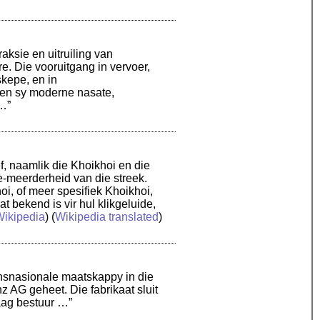
raksie en uitruiling van
. Die vooruitgang in vervoer,
kepe, en in
e en sy moderne nasate,
 …”
f, naamlik die Khoikhoi en die
e-meerderheid van die streek.
i, of meer spesifiek Khoikhoi,
 bekend is vir hul klikgeluide,
ikipedia
) (
Wikipedia translated
)
ransnasionale maatskappy in die
 AG geheet. Die fabrikaat sluit
raag bestuur …”