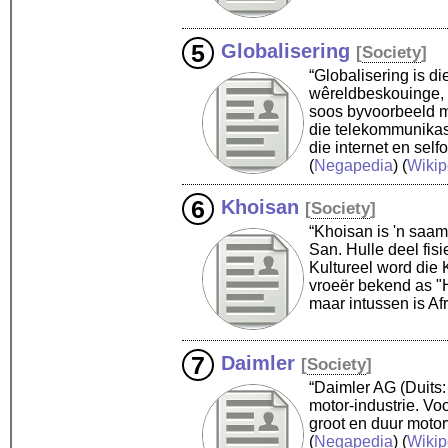
Globalisering
[
Society
]
“Globalisering is di
wêreldbeskouinge, p
soos byvoorbeeld m
die telekommunikasi
die internet en self
(
Negapedia
) (
Wikip
Khoisan
[
Society
]
“Khoisan is 'n saam
San. Hulle deel fi
Kultureel word die 
vroeër bekend as "H
maar intussen is Af
Daimler
[
Society
]
“Daimler AG (Duits:
motor-industrie. Vo
groot en duur motor
(
Negapedia
) (
Wikip