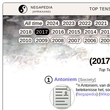
NEGAPEDIA
TOP TEN
(AFRIKAANS)
All time
2024
2023
2022
2021
2018
2017
2016
2015
2014
201
2010
2009
2008
2007
2006
200
(2017
Top Te
Antoniem
[
Society
]
“'n Antoniem, van d
betekenisse het, so
(
Negapedia
) (
Wikip