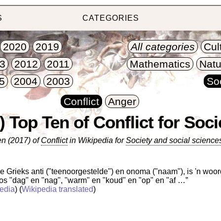
S
CATEGORIES
2020
2019
All categories
Cul
3
2012
2011
Mathematics
Natu
5
2004
2003
So
Conflict
Anger
) Top Ten of Conflict for Soci
n (2017) of
Conflict
in Wikipedia for
Society and social science
ie Grieks anti ("teenoorgestelde") en onoma ("naam"), is 'n wo
os "dag" en "nag", "warm" en "koud" en "op" en "af …”
edia
) (
Wikipedia translated
)