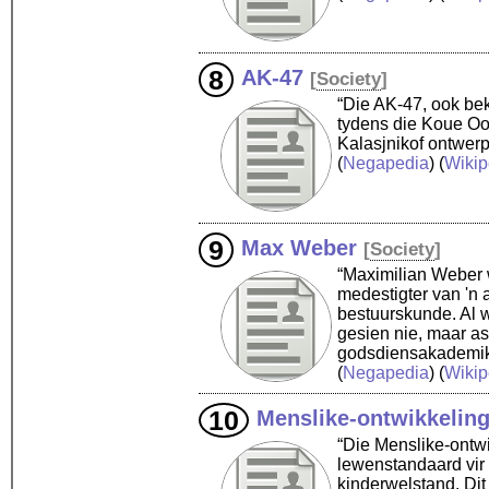
AK-47
[
Society
]
“Die AK-47, ook be
tydens die Koue Oor
Kalasjnikof ontwerp
(
Negapedia
) (
Wikip
Max Weber
[
Society
]
“Maximilian Weber 
medestigter van 'n
bestuurskunde. Al w
gesien nie, maar as 
godsdiensakademik
(
Negapedia
) (
Wikip
Menslike-ontwikkelin
“Die Menslike-ontwi
lewenstandaard vir 
kinderwelstand. Dit