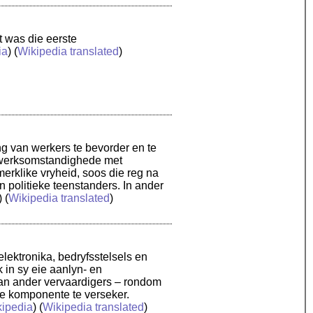
t was die eerste
ia
) (
Wikipedia translated
)
ng van werkers te bevorder en te
f werksomstandighede met
rklike vryheid, soos die reg na
n politieke teenstanders. In ander
) (
Wikipedia translated
)
lektronika, bedryfsstelsels en
 in sy eie aanlyn- en
van ander vervaardigers – rondom
e komponente te verseker.
ipedia
) (
Wikipedia translated
)