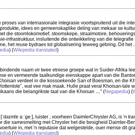
e proses van internasionale integrasie voortspruitend uit die inte
rodukte, idees en gemeenskaplike deling van mekaar se kulture
et die stoomlokomotief, stoomskepe, straalmotore, behouerings
e-infrastruktuur, insluitende die ontwikkeling van die telegrafi
one, het reuse bydraes tot globalisering teweeg gebring. Dit het
edia
) (
Wikipedia translated
)
bindende naam vir twee etniese groepe wat in Suider-Afrika lee
siese en vermeende taalkundige eienskappe apart van die Banto
Khoisan verdeel in die kossoekende San of Boesman, en die Kho
ottentote", wat vee mak maak. Hulle praat veral Khoisan-tale wat
rikaans die belangrikste taal van die Khoisan …”
(
Negapedia
) (
W
 [ˈdaɪmlɐ aːˈɡeː], luister , voorheen DaimlerChrysler AG, is 'n t
or die samesmelting met Chrysler het die besigheid Daimler-Benz
voertuie in, met 'n reputasie dat welgestelde, ouer mense dit g
edia
) (
Wikipedia translated
)