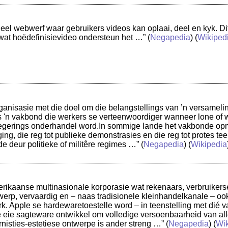
deel webwerf waar gebruikers videos kan oplaai, deel en kyk. Di
at hoëdefinisievideo ondersteun het …”
(
Negapedia
) (
Wikiped
rganisasie met die doel om die belangstellings van ’n versameli
s 'n vakbond die werkers se verteenwoordiger wanneer lone o
egerings onderhandel word.In sommige lande het vakbonde opme
ng, die reg tot publieke demonstrasies en die reg tot protes tee
 deur politieke of militêre regimes …”
(
Negapedia
) (
Wikipedia
merikaanse multinasionale korporasie wat rekenaars, verbruikerse
rp, vervaardig en – naas tradisionele kleinhandelkanale – ook
k. Apple se hardewaretoestelle word – in teenstelling met dié 
 eie sagteware ontwikkel om volledige versoenbaarheid van all
nisties-estetiese ontwerpe is ander streng …”
(
Negapedia
) (
Wik