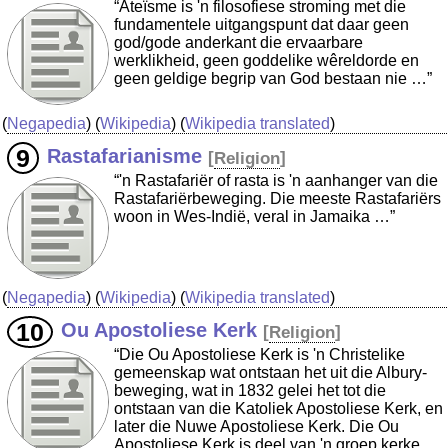
“Ateïsme is 'n filosofiese stroming met die
fundamentele uitgangspunt dat daar geen
god/gode anderkant die ervaarbare
werklikheid, geen goddelike wêreldorde en
geen geldige begrip van God bestaan nie …”
(
Negapedia
) (
Wikipedia
) (
Wikipedia translated
)
Rastafarianisme
[
Religion
]
“'n Rastafariër of rasta is 'n aanhanger van die
Rastafariërbeweging. Die meeste Rastafariërs
woon in Wes-Indië, veral in Jamaika …”
(
Negapedia
) (
Wikipedia
) (
Wikipedia translated
)
Ou Apostoliese Kerk
[
Religion
]
“Die Ou Apostoliese Kerk is 'n Christelike
gemeenskap wat ontstaan het uit die Albury-
beweging, wat in 1832 gelei het tot die
ontstaan van die Katoliek Apostoliese Kerk, en
later die Nuwe Apostoliese Kerk. Die Ou
Apostoliese Kerk is deel van 'n groep kerke