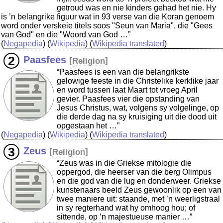
getroud was en nie kinders gehad het nie. Hy
is ’n belangrike figuur wat in 93 verse van die Koran genoem
word onder verskeie titels soos "Seun van Maria", die "Gees
van God" en die "Woord van God …”
(
Negapedia
) (
Wikipedia
) (
Wikipedia translated
)
Paasfees
[
Religion
]
“Paasfees is een van die belangrikste
gelowige feeste in die Christelike kerklike jaar
en word tussen laat Maart tot vroeg April
gevier. Paasfees vier die opstanding van
Jesus Christus, wat, volgens sy volgelinge, op
die derde dag na sy kruisiging uit die dood uit
opgestaan het …”
(
Negapedia
) (
Wikipedia
) (
Wikipedia translated
)
Zeus
[
Religion
]
“Zeus was in die Griekse mitologie die
oppergod, die heerser van die berg Olimpus
en die god van die lug en donderweer. Griekse
kunstenaars beeld Zeus gewoonlik op een van
twee maniere uit: staande, met ’n weerligstraal
in sy regterhand wat hy omhoog hou; of
sittende, op ’n majestueuse manier …”