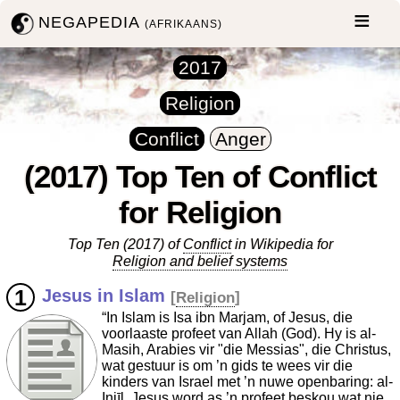
NEGAPEDIA
(AFRIKAANS)
2017
Religion
Conflict
Anger
(2017) Top Ten of Conflict
for Religion
Top Ten (2017) of
Conflict
in Wikipedia for
Religion and belief systems
Jesus in Islam
[
Religion
]
“In Islam is Isa ibn Marjam, of Jesus, die
voorlaaste profeet van Allah (God). Hy is al-
Masih, Arabies vir "die Messias", die Christus,
wat gestuur is om ’n gids te wees vir die
kinders van Israel met ’n nuwe openbaring: al-
Injīl. Jesus word as ’n profeet beskou wat nie