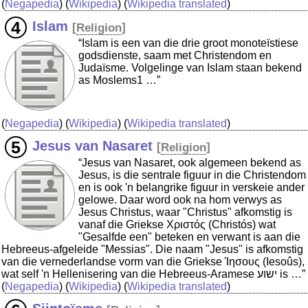
(
Negapedia
) (
Wikipedia
) (
Wikipedia translated
)
Islam
[
Religion
]
“Islam is een van die drie groot monoteïstiese
godsdienste, saam met Christendom en
Judaïsme. Volgelinge van Islam staan bekend
as Moslems1 …”
(
Negapedia
) (
Wikipedia
) (
Wikipedia translated
)
Jesus van Nasaret
[
Religion
]
“Jesus van Nasaret, ook algemeen bekend as
Jesus, is die sentrale figuur in die Christendom
en is ook 'n belangrike figuur in verskeie ander
gelowe. Daar word ook na hom verwys as
Jesus Christus, waar "Christus" afkomstig is
vanaf die Griekse Χριστός (Christós) wat
"Gesalfde een" beteken en verwant is aan die
Hebreeus-afgeleide "Messias". Die naam "Jesus" is afkomstig
van die vernederlandse vorm van die Griekse Ίησους (Iesoûs),
wat self 'n Hellenisering van die Hebreeus-Aramese ישוע is …”
(
Negapedia
) (
Wikipedia
) (
Wikipedia translated
)