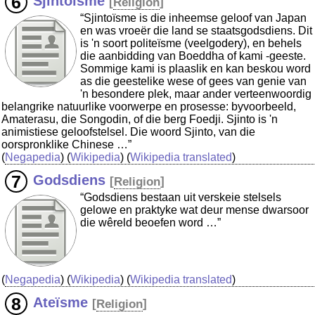
Sjintoïsme
[
Religion
]
“Sjintoïsme is die inheemse geloof van Japan
en was vroeër die land se staatsgodsdiens. Dit
is 'n soort politeïsme (veelgodery), en behels
die aanbidding van Boeddha of kami -geeste.
Sommige kami is plaaslik en kan beskou word
as die geestelike wese of gees van genie van
'n besondere plek, maar ander verteenwoordig
belangrike natuurlike voorwerpe en prosesse: byvoorbeeld,
Amaterasu, die Songodin, of die berg Foedji. Sjinto is 'n
animistiese geloofstelsel. Die woord Sjinto, van die
oorspronklike Chinese …”
(
Negapedia
) (
Wikipedia
) (
Wikipedia translated
)
Godsdiens
[
Religion
]
“Godsdiens bestaan uit verskeie stelsels
gelowe en praktyke wat deur mense dwarsoor
die wêreld beoefen word …”
(
Negapedia
) (
Wikipedia
) (
Wikipedia translated
)
Ateïsme
[
Religion
]