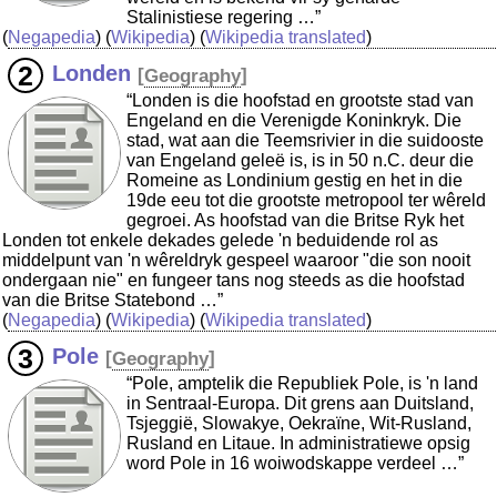
Stalinistiese regering …”
(
Negapedia
) (
Wikipedia
) (
Wikipedia translated
)
Londen
[
Geography
]
“Londen is die hoofstad en grootste stad van
Engeland en die Verenigde Koninkryk. Die
stad, wat aan die Teemsrivier in die suidooste
van Engeland geleë is, is in 50 n.C. deur die
Romeine as Londinium gestig en het in die
19de eeu tot die grootste metropool ter wêreld
gegroei. As hoofstad van die Britse Ryk het
Londen tot enkele dekades gelede 'n beduidende rol as
middelpunt van 'n wêreldryk gespeel waaroor "die son nooit
ondergaan nie" en fungeer tans nog steeds as die hoofstad
van die Britse Statebond …”
(
Negapedia
) (
Wikipedia
) (
Wikipedia translated
)
Pole
[
Geography
]
“Pole, amptelik die Republiek Pole, is 'n land
in Sentraal-Europa. Dit grens aan Duitsland,
Tsjeggië, Slowakye, Oekraïne, Wit-Rusland,
Rusland en Litaue. In administratiewe opsig
word Pole in 16 woiwodskappe verdeel …”