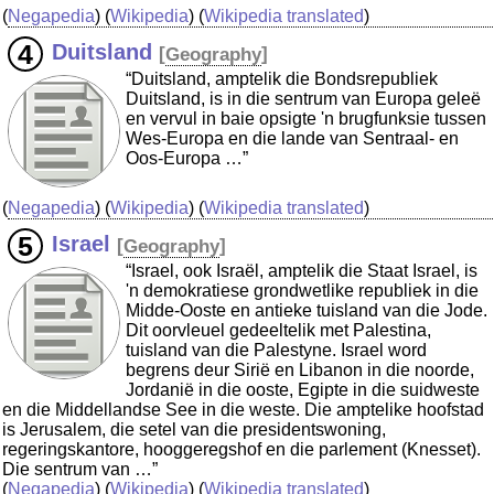
(
Negapedia
) (
Wikipedia
) (
Wikipedia translated
)
Duitsland
[
Geography
]
“Duitsland, amptelik die Bondsrepubliek
Duitsland, is in die sentrum van Europa geleë
en vervul in baie opsigte 'n brugfunksie tussen
Wes-Europa en die lande van Sentraal- en
Oos-Europa …”
(
Negapedia
) (
Wikipedia
) (
Wikipedia translated
)
Israel
[
Geography
]
“Israel, ook Israël, amptelik die Staat Israel, is
'n demokratiese grondwetlike republiek in die
Midde-Ooste en antieke tuisland van die Jode.
Dit oorvleuel gedeeltelik met Palestina,
tuisland van die Palestyne. Israel word
begrens deur Sirië en Libanon in die noorde,
Jordanië in die ooste, Egipte in die suidweste
en die Middellandse See in die weste. Die amptelike hoofstad
is Jerusalem, die setel van die presidentswoning,
regeringskantore, hooggeregshof en die parlement (Knesset).
Die sentrum van …”
(
Negapedia
) (
Wikipedia
) (
Wikipedia translated
)