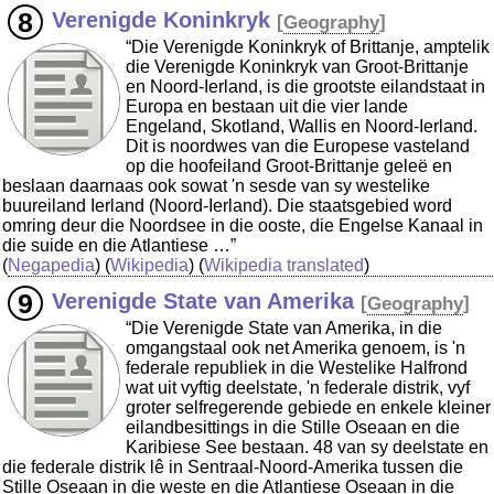
Verenigde Koninkryk
[
Geography
]
“Die Verenigde Koninkryk of Brittanje, amptelik
die Verenigde Koninkryk van Groot-Brittanje
en Noord-Ierland, is die grootste eilandstaat in
Europa en bestaan uit die vier lande
Engeland, Skotland, Wallis en Noord-Ierland.
Dit is noordwes van die Europese vasteland
op die hoofeiland Groot-Brittanje geleë en
beslaan daarnaas ook sowat 'n sesde van sy westelike
buureiland Ierland (Noord-Ierland). Die staatsgebied word
omring deur die Noordsee in die ooste, die Engelse Kanaal in
die suide en die Atlantiese …”
(
Negapedia
) (
Wikipedia
) (
Wikipedia translated
)
Verenigde State van Amerika
[
Geography
]
“Die Verenigde State van Amerika, in die
omgangstaal ook net Amerika genoem, is 'n
federale republiek in die Westelike Halfrond
wat uit vyftig deelstate, 'n federale distrik, vyf
groter selfregerende gebiede en enkele kleiner
eilandbesittings in die Stille Oseaan en die
Karibiese See bestaan. 48 van sy deelstate en
die federale distrik lê in Sentraal-Noord-Amerika tussen die
Stille Oseaan in die weste en die Atlantiese Oseaan in die