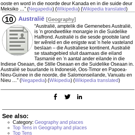
ooste en word in die noorde deur Kanada en in die suide deur
Meksiko …”
(
Negapedia
) (
Wikipedia
) (
Wikipedia translated
)
Australië
[
Geography
]
“Australië, amptelik die Gemenebes Australië,
is 'n grondwetlike monargie in die Suidelike
Halfrond. Australië is die sesde grootste land
ter wêreld en die enigste wat 'n hele vasteland
beslaan – die Australiese kontinent. Australië
se staatsgebied sluit daarnaas die eiland
Tasmanië en 'n aantal ander eilande in die
Indiese Oseaan, die Stille Oseaan en die Suidelike Oseaan in.
Australië se buurlande is Indonesië, Oos-Timor en Papoea-
Nieu-Guinee in die noorde, die Salomonseilande, Vanuatu en
Nieu …”
(
Negapedia
) (
Wikipedia
) (
Wikipedia translated
)
See also:
Category:
Geography and places
Top Tens in Geography and places
Top Tens