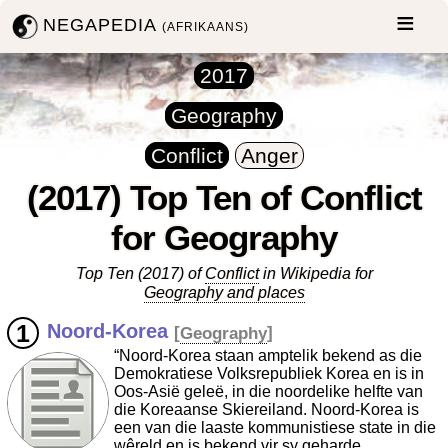
NEGAPEDIA
(AFRIKAANS)
2017
Geography
Conflict
Anger
(2017) Top Ten of Conflict
for Geography
Top Ten (2017) of
Conflict
in Wikipedia for
Geography and places
Noord-Korea
[
Geography
]
“Noord-Korea staan amptelik bekend as die
Demokratiese Volksrepubliek Korea en is in
Oos-Asië geleë, in die noordelike helfte van
die Koreaanse Skiereiland. Noord-Korea is
een van die laaste kommunistiese state in die
wêreld en is bekend vir sy geharde