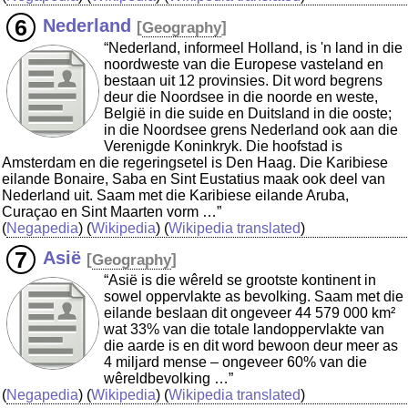
Nederland
[
Geography
]
“Nederland, informeel Holland, is 'n land in die
noordweste van die Europese vasteland en
bestaan uit 12 provinsies. Dit word begrens
deur die Noordsee in die noorde en weste,
België in die suide en Duitsland in die ooste;
in die Noordsee grens Nederland ook aan die
Verenigde Koninkryk. Die hoofstad is
Amsterdam en die regeringsetel is Den Haag. Die Karibiese
eilande Bonaire, Saba en Sint Eustatius maak ook deel van
Nederland uit. Saam met die Karibiese eilande Aruba,
Curaçao en Sint Maarten vorm …”
(
Negapedia
) (
Wikipedia
) (
Wikipedia translated
)
Asië
[
Geography
]
“Asië is die wêreld se grootste kontinent in
sowel oppervlakte as bevolking. Saam met die
eilande beslaan dit ongeveer 44 579 000 km²
wat 33% van die totale landoppervlakte van
die aarde is en dit word bewoon deur meer as
4 miljard mense – ongeveer 60% van die
wêreldbevolking …”
(
Negapedia
) (
Wikipedia
) (
Wikipedia translated
)