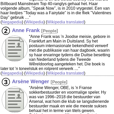
Billboard Mainstream Top 40-ranglys gehaal het. Haar
volgende album, "Speak Now", is in 2010 vrygestel. Een van
haar liedjies "Today was a Fairytale" is in die fliek "Valentines
Day" gebruik …”
(
Negapedia
) (
Wikipedia
) (
Wikipedia translated
)
Anne Frank
[
People
]
“Anne Frank was 'n Joodse meisie, gebore in
Frankfurt am Main in Duitsland. Sy het
postuum internasionale bekendheid verwerf
met die publikasie van haar dagboek, waarin
sy haar ervaringe tydens die Duitse besetting
van Nederland tydens die Tweede
Wêreldoorlog aangeteken het. Die boek is
later tot ’n toneelstuk en rolprent verwerk …”
(
Negapedia
) (
Wikipedia
) (
Wikipedia translated
)
Arsène Wenger
[
People
]
“Arsène Wenger, OBE, is 'n Franse
sokkerbestuurder en voormalige speler. Hy
was van 1996–2018 die bestuurder van
Arsenal, wat hom die klub se langsdienende
bestuurder maak en wie die meeste sukses
behaal het in terme van titels gewen.