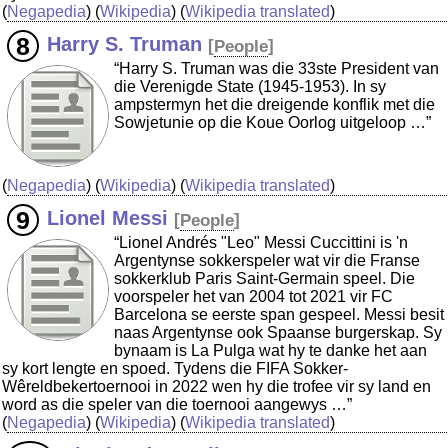
(
Negapedia
) (
Wikipedia
) (
Wikipedia translated
)
Harry S. Truman
[
People
]
“Harry S. Truman was die 33ste President van
die Verenigde State (1945-1953). In sy
ampstermyn het die dreigende konflik met die
Sowjetunie op die Koue Oorlog uitgeloop …”
(
Negapedia
) (
Wikipedia
) (
Wikipedia translated
)
Lionel Messi
[
People
]
“Lionel Andrés "Leo" Messi Cuccittini is 'n
Argentynse sokkerspeler wat vir die Franse
sokkerklub Paris Saint-Germain speel. Die
voorspeler het van 2004 tot 2021 vir FC
Barcelona se eerste span gespeel. Messi besit
naas Argentynse ook Spaanse burgerskap. Sy
bynaam is La Pulga wat hy te danke het aan
sy kort lengte en spoed. Tydens die FIFA Sokker-
Wêreldbekertoernooi in 2022 wen hy die trofee vir sy land en
word as die speler van die toernooi aangewys …”
(
Negapedia
) (
Wikipedia
) (
Wikipedia translated
)