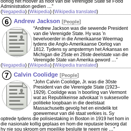
oorlog het Hoover as hoof van die Verenigde State se Food
Administration gedien …”
(
Negapedia
) (
Wikipedia
) (
Wikipedia translated
)
Andrew Jackson
[
People
]
“Andrew Jackson was die sewende President
van die Verenigde State. Hy was 'n
bevelvoerder in die Amerikaanse Weermag
tydens die Anglo-Amerikaanse Oorlog van
1812. Tydens sy ampstermyn het Arkansas en
Michigan die 25ste en 26ste deelstate van die
Verenigde State van Amerika geword …”
(
Negapedia
) (
Wikipedia
) (
Wikipedia translated
)
Calvin Coolidge
[
People
]
“John Calvin Coolidge, Jr. was die 30ste
President van die Verenigde State (1923–
1929). Coolidge was 'n boorling van Vermont
wat as Republikeinse advokaat 'n suksesvolle
politieke loopbaan in die deelstaat
Massachusetts gevolg het en eindelik tot
goewerneur van dié staat verkies is. Sy
optrede tydens die polisiestaking in Boston in 1919 het hom in
die nasionale kollig geplaas en hom die reputasie besorg dat
hy nie sou skroom om moeilike besluite te neem nie …”