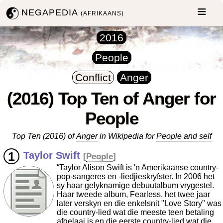
NEGAPEDIA
(AFRIKAANS)
2016
People
Conflict
Anger
(2016) Top Ten of Anger for
People
Top Ten (2016) of
Anger
in Wikipedia for
People and self
Taylor Swift
[
People
]
“Taylor Alison Swift is 'n Amerikaanse country-
pop-sangeres en -liedjieskryfster. In 2006 het
sy haar gelyknamige debuutalbum vrygestel.
Haar tweede album, Fearless, het twee jaar
later verskyn en die enkelsnit "Love Story" was
die country-lied wat die meeste teen betaling
afgelaai is en die eerste country-lied wat die