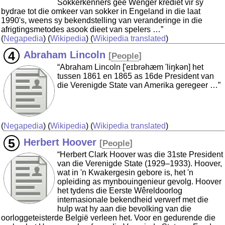
Sokkerkenners gee Wenger krediet vir sy
bydrae tot die omkeer van sokker in Engeland in die laat
1990's, weens sy bekendstelling van veranderinge in die
afrigtingsmetodes asook dieet van spelers …”
(
Negapedia
) (
Wikipedia
) (
Wikipedia translated
)
Abraham Lincoln
[
People
]
“Abraham Lincoln ['eɪbrəhæm 'liŋkən] het
tussen 1861 en 1865 as 16de President van
die Verenigde State van Amerika geregeer …”
(
Negapedia
) (
Wikipedia
) (
Wikipedia translated
)
Herbert Hoover
[
People
]
“Herbert Clark Hoover was die 31ste President
van die Verenigde State (1929–1933). Hoover,
wat in 'n Kwakergesin gebore is, het 'n
opleiding as mynbouingenieur gevolg. Hoover
het tydens die Eerste Wêreldoorlog
internasionale bekendheid verwerf met die
hulp wat hy aan die bevolking van die
oorloggeteisterde België verleen het. Voor en gedurende die