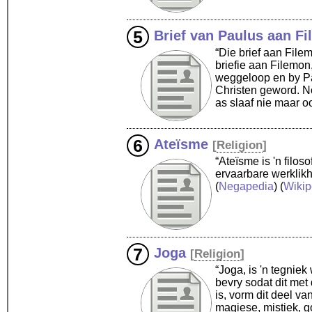
Brief van Paulus aan F
“Die brief aan File
briefie aan Filemon
weggeloop en by Pa
Christen geword. No
as slaaf nie maar o
Ateïsme
[
Religion
]
“Ateïsme is 'n filo
ervaarbare werklik
(
Negapedia
) (
Wikip
Joga
[
Religion
]
“Joga, is 'n tegniek
bevry sodat dit met
is, vorm dit deel va
magiese, mistiek, go