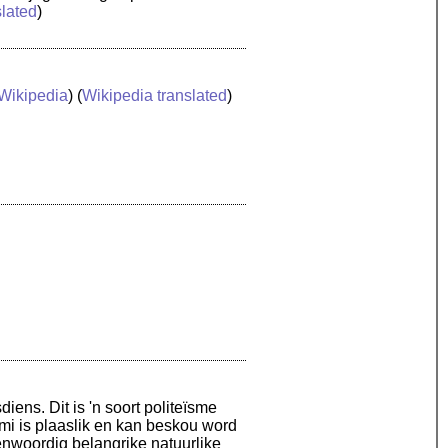
slated
)
Wikipedia
) (
Wikipedia translated
)
ens. Dit is 'n soort politeïsme
i is plaaslik en kan beskou word
enwoordig belangrike natuurlike