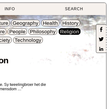
INFO
SEARCH
ture
Geography
Health
History
re
People
Philosophy
Religion
ciety
Technology
ion
e. Sy tweelingbroer het die
e mensdom …”