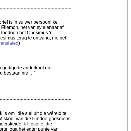
ief is 'n suiwer persoonlike
 Filemon, het van sy eienaar af
e toedoen het Onesimus 'n
simus terug te ontvang, nie net
ranslated
)
en god/gode anderkant die
od bestaan nie …”
is om "die siel uit die wêreld te
n of skool van die Hindoe-godsdiens
derskeidelik filosofie, die
orte joga het egter punte van