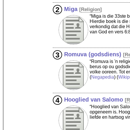
Miga
[
Religion
]
“Miga is die 33ste 
Hierdie boek is die
verkondig dat die H
van God en vers 6:
Romuva (godsdiens)
[
Re
“Romuva is 'n relig
berus op ou godsdie
volke ooreen. Tot 
(
Negapedia
) (
Wikip
Hooglied van Salomo
[
R
“Hooglied van Salo
opgeneem is. Hoogli
liefde en hartsog v