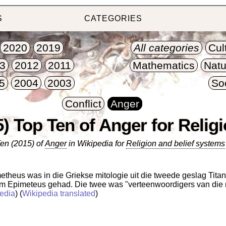
S
CATEGORIES
2020
2019
All categories
Cul
3
2012
2011
Mathematics
Natu
5
2004
2003
So
Conflict
Anger
5) Top Ten of Anger for Relig
en (2015) of
Anger
in Wikipedia for
Religion and belief systems
theus was in die Griekse mitologie uit die tweede geslag Titan
am Epimeteus gehad. Die twee was "verteenwoordigers van di
edia
) (
Wikipedia translated
)