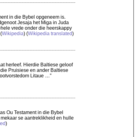
ment in die Bybel opgeneem is.
ydgenoot Jesaja het Miga in Juda
gehele vrede onder die heerskappy
 (
Wikipedia
) (
Wikipedia translated
)
t herleef. Hierdie Baltiese geloof
 die Pruisiese en ander Baltiese
rootvorstedom Litaue …”
 as Ou Testament in die Bybel
 mekaar se aantreklikheid en hulle
ted
)