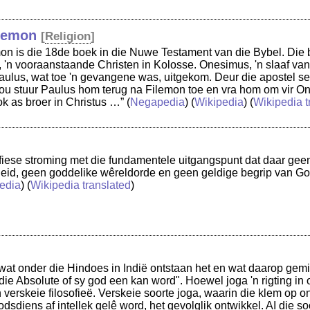
ilemon
[
Religion
]
mon is die 18de boek in die Nuwe Testament van die Bybel. Die br
, 'n vooraanstaande Christen in Kolosse. Onesimus, 'n slaaf van
ulus, wat toe 'n gevangene was, uitgekom. Deur die apostel s
u stuur Paulus hom terug na Filemon toe en vra hom om vir One
ok as broer in Christus …”
(
Negapedia
) (
Wikipedia
) (
Wikipedia t
sofiese stroming met die fundamentele uitgangspunt dat daar ge
heid, geen goddelike wêreldorde en geen geldige begrip van G
edia
) (
Wikipedia translated
)
 wat onder die Hindoes in Indië ontstaan het en wat daarop gemik 
 die Absolute of sy god een kan word". Hoewel joga 'n rigting i
n verskeie filosofieë. Verskeie soorte joga, waarin die klem op on
dsdiens af intellek gelê word, het gevolglik ontwikkel. AI die so