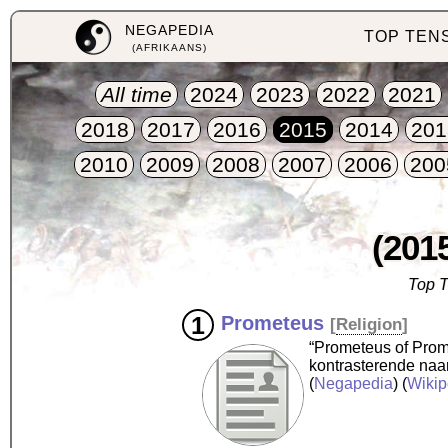
NEGAPEDIA
TOP TEN
(AFRIKAANS)
All time
2024
2023
2022
2021
2018
2017
2016
2015
2014
201
2010
2009
2008
2007
2006
200
(201
Top T
Prometeus
[
Religion
]
“Prometeus of Prome
kontrasterende na
(
Negapedia
) (
Wikip