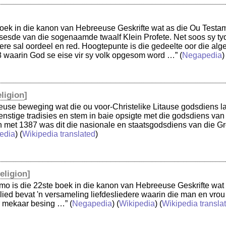
boek in die kanon van Hebreeuse Geskrifte wat as die Ou Testa
 sesde van die sogenaamde twaalf Klein Profete. Net soos sy t
ere sal oordeel en red. Hoogtepunte is die gedeelte oor die al
8 waarin God se eise vir sy volk opgesom word …”
(
Negapedia
)
ligion
]
ieuse beweging wat die ou voor-Christelike Litause godsdiens laa
nstige tradisies en stem in baie opsigte met die godsdiens van
en met 1387 was dit die nasionale en staatsgodsdiens van die G
edia
) (
Wikipedia translated
)
eligion
]
mo is die 22ste boek in die kanon van Hebreeuse Geskrifte wat
ed bevat 'n versameling liefdesliedere waarin die man en vrou
ir mekaar besing …”
(
Negapedia
) (
Wikipedia
) (
Wikipedia transla