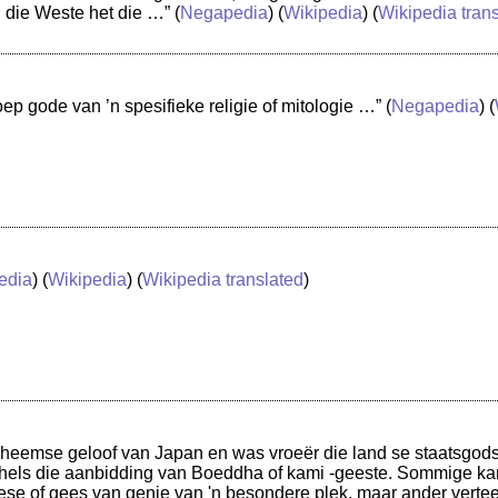
 die Weste het die …”
(
Negapedia
) (
Wikipedia
) (
Wikipedia tran
oep gode van ’n spesifieke religie of mitologie …”
(
Negapedia
) (
edia
) (
Wikipedia
) (
Wikipedia translated
)
inheemse geloof van Japan en was vroeër die land se staatsgodsdi
ehels die aanbidding van Boeddha of kami -geeste. Sommige kam
ese of gees van genie van 'n besondere plek, maar ander verte