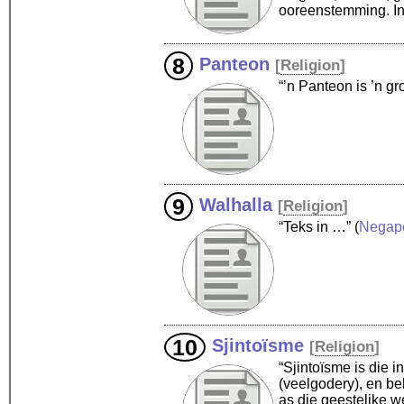
ooreenstemming. In
Panteon
[
Religion
]
“’n Panteon is ’n gr
Walhalla
[
Religion
]
“Teks in …”
(
Negap
Sjintoïsme
[
Religion
]
“Sjintoïsme is die 
(veelgodery), en b
as die geestelike w