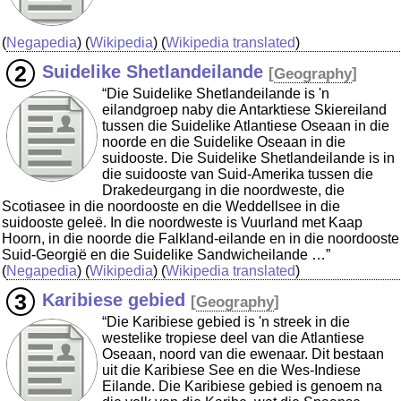
(
Negapedia
) (
Wikipedia
) (
Wikipedia translated
)
Suidelike Shetlandeilande
[
Geography
]
“Die Suidelike Shetlandeilande is 'n
eilandgroep naby die Antarktiese Skiereiland
tussen die Suidelike Atlantiese Oseaan in die
noorde en die Suidelike Oseaan in die
suidooste. Die Suidelike Shetlandeilande is in
die suidooste van Suid-Amerika tussen die
Drakedeurgang in die noordweste, die
Scotiasee in die noordooste en die Weddellsee in die
suidooste geleë. In die noordweste is Vuurland met Kaap
Hoorn, in die noorde die Falkland-eilande en in die noordooste
Suid-Georgië en die Suidelike Sandwicheilande …”
(
Negapedia
) (
Wikipedia
) (
Wikipedia translated
)
Karibiese gebied
[
Geography
]
“Die Karibiese gebied is 'n streek in die
westelike tropiese deel van die Atlantiese
Oseaan, noord van die ewenaar. Dit bestaan
uit die Karibiese See en die Wes-Indiese
Eilande. Die Karibiese gebied is genoem na