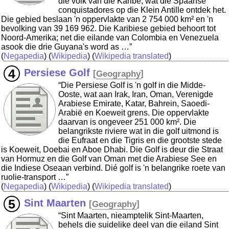
die volk van die Karibe, wat die Spaanse
conquistadores op die Klein Antille ontdek het.
Die gebied beslaan 'n oppervlakte van 2 754 000 km² en 'n
bevolking van 39 169 962. Die Karibiese gebied behoort tot
Noord-Amerika; net die eilande van Colombia en Venezuela
asook die drie Guyana's word as …”
(
Negapedia
) (
Wikipedia
) (
Wikipedia translated
)
Persiese Golf
[
Geography
]
“Die Persiese Golf is 'n golf in die Midde-
Ooste, wat aan Irak, Iran, Oman, Verenigde
Arabiese Emirate, Katar, Bahrein, Saoedi-
Arabië en Koeweit grens. Die oppervlakte
daarvan is ongeveer 251 000 km². Die
belangrikste riviere wat in die golf uitmond is
die Eufraat en die Tigris en die grootste stede
is Koeweit, Doebai en Aboe Dhabi. Die Golf is deur die Straat
van Hormuz en die Golf van Oman met die Arabiese See en
die Indiese Oseaan verbind. Dié golf is 'n belangrike roete van
ruolie-transport …”
(
Negapedia
) (
Wikipedia
) (
Wikipedia translated
)
Sint Maarten
[
Geography
]
“Sint Maarten, nieamptelik Sint-Maarten,
behels die suidelike deel van die eiland Sint