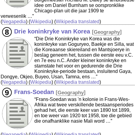
idee om Daniel Burnham se oorspronklike
Chicago-plan uit die jaar 1909 te
verwesenlik …”
(
Negapedia
) (
Wikipedia
) (
Wikipedia translated
)
Drie koninkryke van Korea
[
Geography
]
“Die Drie Koninkryke van Korea was die
koninkryke van Goguryeo, Baekje en Silla, wat
die Koreaanse skiereiland en Mantsjoerye in
beslag geneem het, tussen die eerste eeu v.C.
en 7e eeu n.C. Ander kleiner koninkryke en
stamstate het voor en gedurende die Drie
Koninkryke-periode bestaan, insluitend Gaya,
Dongye, Okjeo, Buyeo, Usan, Tamna, ens …”
(
Negapedia
) (
Wikipedia
) (
Wikipedia translated
)
Frans-Soedan
[
Geography
]
“Frans-Soedan was 'n kolonie in Frans-Wes-
Afrika wat twee verskillende bestaansperiodes
gehad het, die eerste keer van 1890 tot 1899,
en toe weer van 1920 tot 1958, toe die gebied
die onafhanklike nasie Mali word …”
(
Negapedia
) (
Wikipedia
) (
Wikipedia translated
)