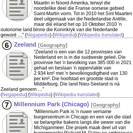
Maartin in Noord-Amerika, terwyl die
noordelike deel die Franse oorsese gebied
Saint-Martin vorm. Tot in 2010 het Sint Maarten
deel uitgemaak van die Nederlandse Antille,
maar dié eiland het op 10 Oktober 2010 'n
outonome land binne die Koninkryk van die Nederlande
geword …”
(
Negapedia
) (
Wikipedia
) (
Wikipedia translated
)
Zeeland
[
Geography
]
“Zeeland is een van die 12 provinsies van
Nederland en is in die suidweste geleë. Die
provinsie het 'n bevolking van 385 000 in 2021
gehad en beslaan 'n oppervlakte van
2 934 km² met 'n bevolkingsdigtheid van 130
per km². Die hoofstad en grootste stad is
Middelburg. Die land Nieu-Seeland is ná
Zeeland genoem …”
(
Negapedia
) (
Wikipedia
) (
Wikipedia translated
)
Millennium Park (Chicago)
[
Geography
]
“Millennium Park is 'n nuwe vername
burgersentrum in Chicago en een van die stad
se belangrike bakens langs die oewer van die
Michiganmeer. Die projek maak deel uit van
burgemeester Richard M. Daley se ambisieuse