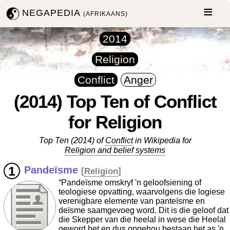
NEGAPEDIA
(AFRIKAANS)
2014
Religion
Conflict
Anger
(2014) Top Ten of Conflict
for Religion
Top Ten (2014) of
Conflict
in Wikipedia for
Religion and belief systems
Pandeïsme
[
Religion
]
“Pandeïsme omskryf 'n geloofsiening of
teologiese opvatting, waarvolgens die logiese
verenigbare elemente van panteïsme en
deïsme saamgevoeg word. Dit is die geloof dat
die Skepper van die heelal in wese die Heelal
geword het en dus opgehou bestaan het as 'n