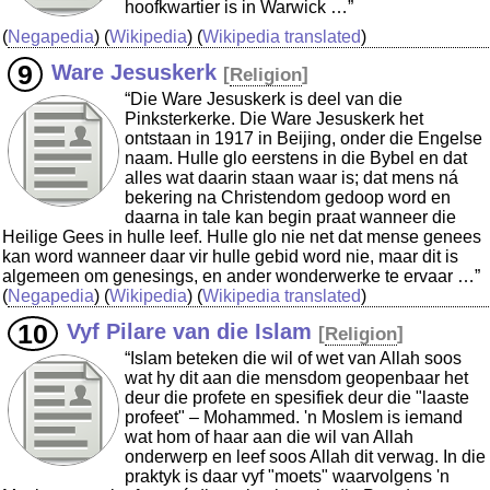
hoofkwartier is in Warwick …”
(
Negapedia
) (
Wikipedia
) (
Wikipedia translated
)
Ware Jesuskerk
[
Religion
]
“Die Ware Jesuskerk is deel van die
Pinksterkerke. Die Ware Jesuskerk het
ontstaan in 1917 in Beijing, onder die Engelse
naam. Hulle glo eerstens in die Bybel en dat
alles wat daarin staan waar is; dat mens ná
bekering na Christendom gedoop word en
daarna in tale kan begin praat wanneer die
Heilige Gees in hulle leef. Hulle glo nie net dat mense genees
kan word wanneer daar vir hulle gebid word nie, maar dit is
algemeen om genesings, en ander wonderwerke te ervaar …”
(
Negapedia
) (
Wikipedia
) (
Wikipedia translated
)
Vyf Pilare van die Islam
[
Religion
]
“Islam beteken die wil of wet van Allah soos
wat hy dit aan die mensdom geopenbaar het
deur die profete en spesifiek deur die "laaste
profeet" – Mohammed. 'n Moslem is iemand
wat hom of haar aan die wil van Allah
onderwerp en leef soos Allah dit verwag. In die
praktyk is daar vyf "moets" waarvolgens 'n