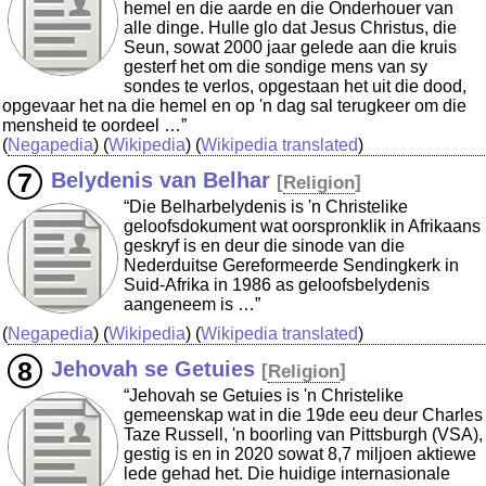
hemel en die aarde en die Onderhouer van
alle dinge. Hulle glo dat Jesus Christus, die
Seun, sowat 2000 jaar gelede aan die kruis
gesterf het om die sondige mens van sy
sondes te verlos, opgestaan het uit die dood,
opgevaar het na die hemel en op 'n dag sal terugkeer om die
mensheid te oordeel …”
(
Negapedia
) (
Wikipedia
) (
Wikipedia translated
)
Belydenis van Belhar
[
Religion
]
“Die Belharbelydenis is 'n Christelike
geloofsdokument wat oorspronklik in Afrikaans
geskryf is en deur die sinode van die
Nederduitse Gereformeerde Sendingkerk in
Suid-Afrika in 1986 as geloofsbelydenis
aangeneem is …”
(
Negapedia
) (
Wikipedia
) (
Wikipedia translated
)
Jehovah se Getuies
[
Religion
]
“Jehovah se Getuies is 'n Christelike
gemeenskap wat in die 19de eeu deur Charles
Taze Russell, 'n boorling van Pittsburgh (VSA),
gestig is en in 2020 sowat 8,7 miljoen aktiewe
lede gehad het. Die huidige internasionale