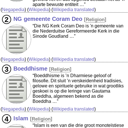
aparte bewuste entiteit …”
(
Negapedia
) (
Wikipedia
) (
Wikipedia translated
)
NG gemeente Coram Deo
[
Religion
]
“Die NG Kerk Coram Deo is 'n gemeente van
die Nederduitse Gereformeerde Kerk in die
Sinode Goudland …”
(
Negapedia
) (
Wikipedia
) (
Wikipedia translated
)
Boeddhisme
[
Religion
]
“Boeddhisme is ’n Dharmiese geloof of
filosofie. Dit sluit ’n verskeidenheid tradisies,
gelowe en spirituele gebruike in wat grootliks
geskoei is op die leringe van Gautama
Boeddha, algemeen bekend as die
Boeddha …”
(
Negapedia
) (
Wikipedia
) (
Wikipedia translated
)
Islam
[
Religion
]
“Islam is een van die drie groot monoteïstiese