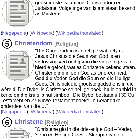
godsdienste, saam met Christendom en
Judaïsme. Volgelinge van Islam staan bekend
as Moslems1 …”
(
Negapedia
) (
Wikipedia
) (
Wikipedia translated
)
Christendom
[
Religion
]
“Die Christendom is 'n religie wat bely dat
Jesus Christus die Seun van God is en
verlossing verkondig aan die volgelinge van
hierdie geloof, wat as Christene bekend staan.
Christene glo in een God as Drie-eenheid:
God die Vader, God die Seun en die Heilige
Gees. Dit is ook die grootste godsdiens in die
wêreld. Die Bybel is Christene se heilige boek, hulle aanbid in
kerke en die kruis is hul simbool. Die Bybel bestaan uit 39 Ou
Testament en 27 Nuwe Testament boeke. 'n Belangrike
onderdeel van die …”
(
Negapedia
) (
Wikipedia
) (
Wikipedia translated
)
Christene
[
Religion
]
“Christene glo in die drie-enige God – Vader,
Seun en Heilige Gees – Skepper van die