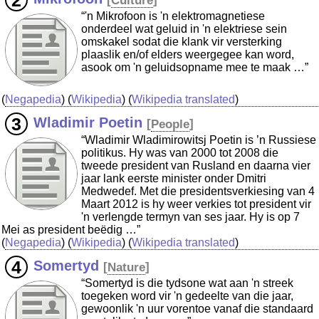
[
Culture
]
“'n Mikrofoon is 'n elektromagnetiese
onderdeel wat geluid in 'n elektriese sein
omskakel sodat die klank vir versterking
plaaslik en/of elders weergegee kan word,
asook om 'n geluidsopname mee te maak …”
(
Negapedia
) (
Wikipedia
) (
Wikipedia translated
)
Wladimir Poetin
[
People
]
“Wladimir Wladimirowitsj Poetin is ’n Russiese
politikus. Hy was van 2000 tot 2008 die
tweede president van Rusland en daarna vier
jaar lank eerste minister onder Dmitri
Medwedef. Met die presidentsverkiesing van 4
Maart 2012 is hy weer verkies tot president vir
'n verlengde termyn van ses jaar. Hy is op 7
Mei as president beëdig …”
(
Negapedia
) (
Wikipedia
) (
Wikipedia translated
)
Somertyd
[
Nature
]
“Somertyd is die tydsone wat aan 'n streek
toegeken word vir 'n gedeelte van die jaar,
gewoonlik 'n uur vorentoe vanaf die standaard