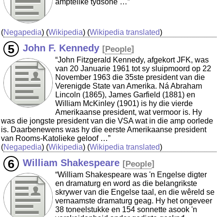
amptelike tydsone …”
(
Negapedia
) (
Wikipedia
) (
Wikipedia translated
)
John F. Kennedy
[
People
]
“John Fitzgerald Kennedy, afgekort JFK, was
van 20 Januarie 1961 tot sy sluipmoord op 22
November 1963 die 35ste president van die
Verenigde State van Amerika. Ná Abraham
Lincoln (1865), James Garfield (1881) en
William McKinley (1901) is hy die vierde
Amerikaanse president, wat vermoor is. Hy
was die jongste president van die VSA wat in die amp oorlede
is. Daarbenewens was hy die eerste Amerikaanse president
van Rooms-Katolieke geloof …”
(
Negapedia
) (
Wikipedia
) (
Wikipedia translated
)
William Shakespeare
[
People
]
“William Shakespeare was 'n Engelse digter
en dramaturg en word as die belangrikste
skrywer van die Engelse taal, en die wêreld se
vernaamste dramaturg geag. Hy het ongeveer
38 toneelstukke en 154 sonnette asook 'n