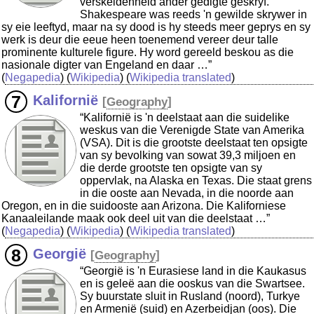
verskeidenheid ander gedigte geskryf.
Shakespeare was reeds 'n gewilde skrywer in
sy eie leeftyd, maar na sy dood is hy steeds meer geprys en sy
werk is deur die eeue heen toenemend vereer deur talle
prominente kulturele figure. Hy word gereeld beskou as die
nasionale digter van Engeland en daar …”
(
Negapedia
) (
Wikipedia
) (
Wikipedia translated
)
Kalifornië
[
Geography
]
“Kalifornië is 'n deelstaat aan die suidelike
weskus van die Verenigde State van Amerika
(VSA). Dit is die grootste deelstaat ten opsigte
van sy bevolking van sowat 39,3 miljoen en
die derde grootste ten opsigte van sy
oppervlak, na Alaska en Texas. Die staat grens
in die ooste aan Nevada, in die noorde aan
Oregon, en in die suidooste aan Arizona. Die Kaliforniese
Kanaaleilande maak ook deel uit van die deelstaat …”
(
Negapedia
) (
Wikipedia
) (
Wikipedia translated
)
Georgië
[
Geography
]
“Georgië is 'n Eurasiese land in die Kaukasus
en is geleë aan die ooskus van die Swartsee.
Sy buurstate sluit in Rusland (noord), Turkye
en Armenië (suid) en Azerbeidjan (oos). Die