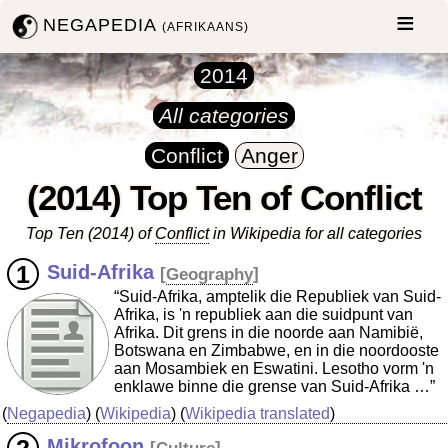
NEGAPEDIA
(AFRIKAANS)
2014
All categories
Conflict
Anger
(2014) Top Ten of Conflict
Top Ten (2014) of
Conflict
in Wikipedia for all categories
Suid-Afrika
[
Geography
]
“Suid-Afrika, amptelik die Republiek van Suid-
Afrika, is 'n republiek aan die suidpunt van
Afrika. Dit grens in die noorde aan Namibië,
Botswana en Zimbabwe, en in die noordooste
aan Mosambiek en Eswatini. Lesotho vorm 'n
enklawe binne die grense van Suid-Afrika …”
(
Negapedia
) (
Wikipedia
) (
Wikipedia translated
)
Mikrofoon