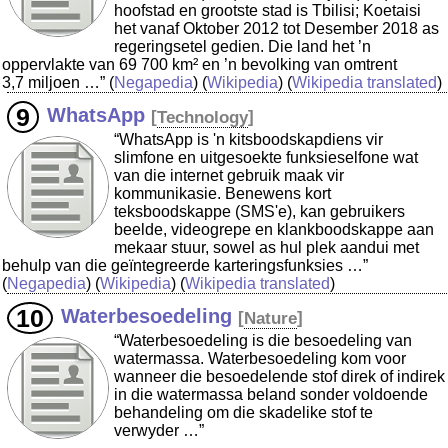
hoofstad en grootste stad is Tbilisi; Koetaisi
het vanaf Oktober 2012 tot Desember 2018 as
regeringsetel gedien. Die land het ’n
oppervlakte van 69 700 km² en ’n bevolking van omtrent
3,7 miljoen …”
(
Negapedia
) (
Wikipedia
) (
Wikipedia translated
)
WhatsApp
[
Technology
]
“WhatsApp is 'n kitsboodskapdiens vir
slimfone en uitgesoekte funksieselfone wat
van die internet gebruik maak vir
kommunikasie. Benewens kort
teksboodskappe (SMS'e), kan gebruikers
beelde, videogrepe en klankboodskappe aan
mekaar stuur, sowel as hul plek aandui met
behulp van die geïntegreerde karteringsfunksies …”
(
Negapedia
) (
Wikipedia
) (
Wikipedia translated
)
Waterbesoedeling
[
Nature
]
“Waterbesoedeling is die besoedeling van
watermassa. Waterbesoedeling kom voor
wanneer die besoedelende stof direk of indirek
in die watermassa beland sonder voldoende
behandeling om die skadelike stof te
verwyder …”