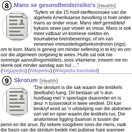
Mans se gesondheidsrisiko's
[
Health
]
“Syfers vir die 15 hoof-sterfteoorsake van die
algehele Amerikaanse bevolking is hoër onder
mans as onder vroue. Mans sterf gemiddeld
bykans sewe jaar vroeër as vroue. Mans is ook
meer vatbaar vir kroniese siektes en
troumatiese breinbeserings; of om van
verworwe immuniteitsgebreksindroom (vigs)
om te kom. Mans is geneig om minder oefening in te kry en om
oor die algemeen oorgewig te wees. Hulle sal ook nie
sommige aanvullingsmiddels, soos vitamiene, inneem nie en
skenk ook minder aandag aan hul …”
(
Negapedia
) (
Wikipedia
) (
Wikipedia translated
)
Skrotum
[
Health
]
“Die skrotum is die sak waarin die testikels
(teelballe) hang. Dit bestaan uit 'n dun
huidlaag met 'n spierlagie daaronder en is
deur 'n tussenskot in twee verdeel. Dit kan
beskryf word as 'n uitstulping van die abdomen
van vel en spier waarin die testikels rus. Die
anatomiese ligging daarvan is tussen die
penis en die anus. By sekere soogdiere soos die mens, raak
die basis van die skrotum bedek met pubiese hare wanneer