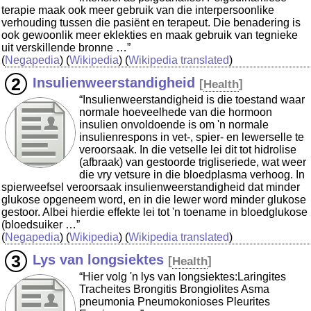
terapie maak ook meer gebruik van die interpersoonlike
verhouding tussen die pasiënt en terapeut. Die benadering is
ook gewoonlik meer eklekties en maak gebruik van tegnieke
uit verskillende bronne …”
(
Negapedia
) (
Wikipedia
) (
Wikipedia translated
)
Insulienweerstandigheid
[
Health
]
“Insulienweerstandigheid is die toestand waar
normale hoeveelhede van die hormoon
insulien onvoldoende is om 'n normale
insulienrespons in vet-, spier- en lewerselle te
veroorsaak. In die vetselle lei dit tot hidrolise
(afbraak) van gestoorde trigliseriede, wat weer
die vry vetsure in die bloedplasma verhoog. In
spierweefsel veroorsaak insulienweerstandigheid dat minder
glukose opgeneem word, en in die lewer word minder glukose
gestoor. Albei hierdie effekte lei tot 'n toename in bloedglukose
(bloedsuiker …”
(
Negapedia
) (
Wikipedia
) (
Wikipedia translated
)
Lys van longsiektes
[
Health
]
“Hier volg 'n lys van longsiektes:Laringites
Tracheites Brongitis Brongiolites Asma
pneumonia Pneumokonioses Pleurites