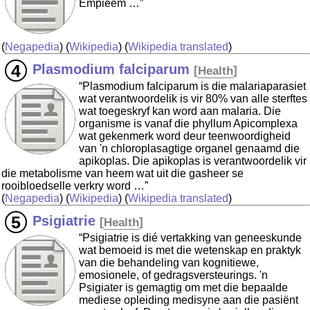
Empieem …”
(
Negapedia
) (
Wikipedia
) (
Wikipedia translated
)
Plasmodium falciparum
[
Health
]
“Plasmodium falciparum is die malariaparasiet
wat verantwoordelik is vir 80% van alle sterftes
wat toegeskryf kan word aan malaria. Die
organisme is vanaf die phyllum Apicomplexa
wat gekenmerk word deur teenwoordigheid
van 'n chloroplasagtige organel genaamd die
apikoplas. Die apikoplas is verantwoordelik vir
die metabolisme van heem wat uit die gasheer se
rooibloedselle verkry word …”
(
Negapedia
) (
Wikipedia
) (
Wikipedia translated
)
Psigiatrie
[
Health
]
“Psigiatrie is dié vertakking van geneeskunde
wat bemoeid is met die wetenskap en praktyk
van die behandeling van kognitiewe,
emosionele, of gedragsversteurings. 'n
Psigiater is gemagtig om met die bepaalde
mediese opleiding medisyne aan die pasiënt