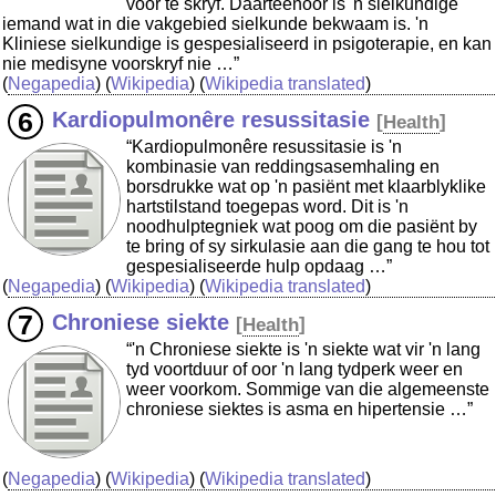
voor te skryf. Daarteenoor is 'n sielkundige
iemand wat in die vakgebied sielkunde bekwaam is. 'n
Kliniese sielkundige is gespesialiseerd in psigoterapie, en kan
nie medisyne voorskryf nie …”
(
Negapedia
) (
Wikipedia
) (
Wikipedia translated
)
Kardiopulmonêre resussitasie
[
Health
]
“Kardiopulmonêre resussitasie is 'n
kombinasie van reddingsasemhaling en
borsdrukke wat op 'n pasiënt met klaarblyklike
hartstilstand toegepas word. Dit is 'n
noodhulptegniek wat poog om die pasiënt by
te bring of sy sirkulasie aan die gang te hou tot
gespesialiseerde hulp opdaag …”
(
Negapedia
) (
Wikipedia
) (
Wikipedia translated
)
Chroniese siekte
[
Health
]
“'n Chroniese siekte is 'n siekte wat vir 'n lang
tyd voortduur of oor 'n lang tydperk weer en
weer voorkom. Sommige van die algemeenste
chroniese siektes is asma en hipertensie …”
(
Negapedia
) (
Wikipedia
) (
Wikipedia translated
)