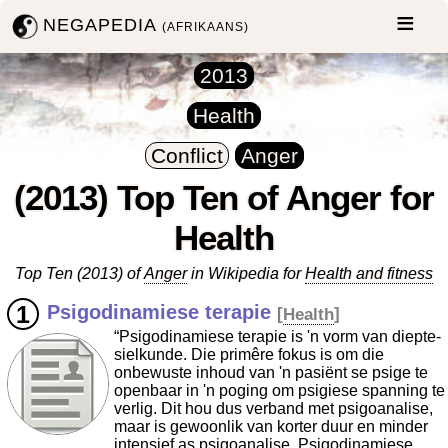
NEGAPEDIA
(AFRIKAANS)
2013
Health
Conflict
Anger
(2013) Top Ten of Anger for
Health
Top Ten (2013) of
Anger
in Wikipedia for
Health and fitness
Psigodinamiese terapie
[
Health
]
“Psigodinamiese terapie is 'n vorm van diepte-
sielkunde. Die primêre fokus is om die
onbewuste inhoud van 'n pasiënt se psige te
openbaar in 'n poging om psigiese spanning te
verlig. Dit hou dus verband met psigoanalise,
maar is gewoonlik van korter duur en minder
intensief as psigoanalise. Psigodinamiese