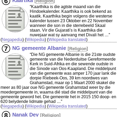
Kaartika
[
Religion
]
“Kaarthika is die agtste maand van die
Hindoekalender. Kaarthika is ook bekend as
kaatik. Kaarthika begin volgens die westerse
kalender tussen 23 Oktober en 22 November
wanneer die son in die sterrebeeld Skaal
staan. Vir die Gujarati's is Kaarthika die
nuwejaar wat sy aanvang met Divali het …”
(
Negapedia
) (
Wikipedia
) (
Wikipedia translated
)
NG gemeente Albanie
[
Religion
]
“Die NG gemeente Albanie is die 21ste oudste
gemeente van die Nederduitse Gereformeerde
Kerk in Suid-Afrika en die sewende oudste in
die Sinode van Oos-Kaapland. Die middelpunt
van die gemeente was amper 170 jaar lank die
dorpie Riebeek-Oos, 39 km noordwes van
Grahamstad, maar op 1 Maart 2000 skakel die
meer as 80 jaar oue NG gemeente Grahamstad weer by die
moedergemeente in, waarna dié stad die middelpunt van die
gemeente geword het. Die gemeente het in 2015 150 doop- en
620 belydende lidmate gehad …”
(
Negapedia
) (
Wikipedia
) (
Wikipedia translated
)
Nanak Dev
[
Religion
]