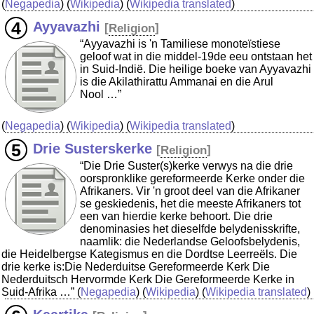
(
Negapedia
) (
Wikipedia
) (
Wikipedia translated
)
Ayyavazhi
[
Religion
]
“Ayyavazhi is 'n Tamiliese monoteïstiese
geloof wat in die middel-19de eeu ontstaan het
in Suid-Indië. Die heilige boeke van Ayyavazhi
is die Akilathirattu Ammanai en die Arul
Nool …”
(
Negapedia
) (
Wikipedia
) (
Wikipedia translated
)
Drie Susterskerke
[
Religion
]
“Die Drie Suster(s)kerke verwys na die drie
oorspronklike gereformeerde Kerke onder die
Afrikaners. Vir 'n groot deel van die Afrikaner
se geskiedenis, het die meeste Afrikaners tot
een van hierdie kerke behoort. Die drie
denominasies het dieselfde belydenisskrifte,
naamlik: die Nederlandse Geloofsbelydenis,
die Heidelbergse Kategismus en die Dordtse Leerreëls. Die
drie kerke is:Die Nederduitse Gereformeerde Kerk Die
Nederduitsch Hervormde Kerk Die Gereformeerde Kerke in
Suid-Afrika …”
(
Negapedia
) (
Wikipedia
) (
Wikipedia translated
)