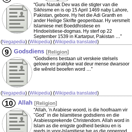
“Guru Nanak Dev was die stigter van die
Sikhisme en is op 15 April 1469 naby Lahore,
Pakistan, gebore. Hy het die Adi Granth en
ander Heilige Skrifte geopenbaar. Hy versmelt
Islamiese met Boeddhistiese en
Hindoeïstiese-dogmas. Hy sterf op 22
September 1539 in Kartarpur, Pakistan …”
(
Negapedia
) (
Wikipedia
) (
Wikipedia translated
)
Godsdiens
[
Religion
]
“Godsdiens bestaan uit verskeie stelsels
gelowe en praktyke wat deur mense dwarsoor
die wêreld beoefen word …”
(
Negapedia
) (
Wikipedia
) (
Wikipedia translated
)
Allah
[
Religion
]
“Allah, 'n Arabiese woord, is die hoofnaam vir
"God" in die Islamitiese godsdiens en die
Arabiessprekende Christendom. Allah word in
Islam as die enigste godheid beskou en is
reeds in voor-Islamitiese tye as die oppergod