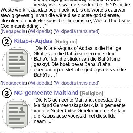
verskynsel is wat eers sedert die 1970's in die
Weste werklik aandag begin trek het, is die wortels daarvan
stewig gevestig in van die wêreld se oudste godsdienste,
filosofieë en praktyke soos die Hindoeïsme, Wicca, Druïdisme,
Godin-aanbidding …”
(
Negapedia
) (
Wikipedia
) (
Wikipedia translated
)
Kitab-i-Aqdas
[
Religion
]
“Die Kitab-i-Aqdas of Aqdas is die Heilige
Skrifte van die Bahá'ísme en en is deur
Baha'u'llah, die stigter van die Bahá'ísme,
geskryf. Die boek bevat Baha'u'llahs
openbaring en stel talle gedragsreëls vir die
Bahá'ís …”
(
Negapedia
) (
Wikipedia
) (
Wikipedia translated
)
NG gemeente Maitland
[
Religion
]
“Die NG gemeente Maitland, deesdae die
Maitland Gemeenskapskerk, is 'n gemeente
van die Nederduitse Gereformeerde Kerk in
die Kaapstadse voorstad met dieselfde
naam …”