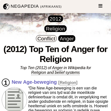
NEGAPEDIA
(AFRIKAANS)
2012
Religion
Conflict
Anger
(2012) Top Ten of Anger for
Religion
Top Ten (2012) of
Anger
in Wikipedia for
Religion and belief systems
New Age-beweging
[
Religion
]
“Die New Age-beweging is een van die
religieë van ons tyd wat die moeilikste
definieerbaar is omdat dit, in vergelyking met
ander godsdienste en religieë, in baie opsigte
heeltemal uniek en selfs omstrede is. Hoewel
die beweging as sodanig 'n redelik nuwe