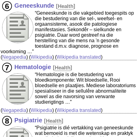
Geneeskunde
[
Health
]
“Geneeskunde is die vakgebied toegespits op
die bestudering van die sel-, weefsel- en
orgaansisteme, asook die patologiese
manifestasies. Sekondêr – sielkunde en
psigiatrie. Daar word gestreef na die
herstelling van die mens na 'n gesonde
toestand d.m.v. diagnose, prognose en
voorkoming …”
(
Negapedia
) (
Wikipedia
) (
Wikipedia translated
)
Hematologie
[
Health
]
“Hematologie is die bestudering van
bloedkomponente: Wit bloedselle, Rooi
bloedselle en plaatjies. Mediese laboratoriums
spesialiseer in die sellulêre abnormaliteite
sowel as die navorsing van verwante
studierigtings …”
(
Negapedia
) (
Wikipedia
) (
Wikipedia translated
)
Psigiatrie
[
Health
]
“Psigiatrie is dié vertakking van geneeskunde
wat bemoeid is met die wetenskap en praktyk