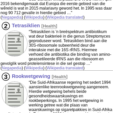
2016 bekendgemaak dat Europa die eerste gebied van die
wêreld is wat in 2015 malariavry geword het. In 1995 was daar
nog 90 712 gevalle in hierdie gebied …”
(
Negapedia
) (
Wikipedia
) (
Wikipedia translated
)
Tetrasiklien
[
Health
]
“Tetrasiklien is 'n breëspektrum antibiotikum
wat deur bakterieë in die genus Streptomyces
geproduseer word. Tetrasiklien bind aan die
30S-ribosomale subeenheid deur die
interaksie met die 16S rRNS. Hiermee
verhoed die antibiotika die binding van amino-
geassetileerde tRNS aan die ribosoom en
gevolglik word proteïensintese in die sel gestop …”
(
Negapedia
) (
Wikipedia
) (
Wikipedia translated
)
Rookwetgewing
[
Health
]
“Die Suid-Afrikaanse regering het sedert 1994
aansienlike teenrookwetgewing aangeneem.
Hierdie wetgewing behels beide
gesondheidswaarskuwings en
rookbeperkings. In 1995 het wetgewing in
werking getree wat die plaas van
waarskuwings op sigaretpakkies in Suid-Afrika