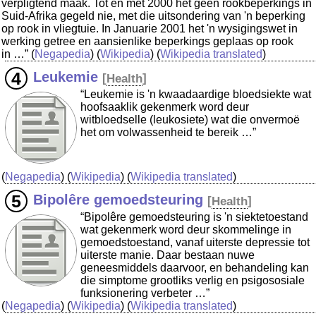
verpligtend maak. Tot en met 2000 het geen rookbeperkings in
Suid-Afrika gegeld nie, met die uitsondering van 'n beperking
op rook in vliegtuie. In Januarie 2001 het 'n wysigingswet in
werking getree en aansienlike beperkings geplaas op rook
in …”
(
Negapedia
) (
Wikipedia
) (
Wikipedia translated
)
Leukemie
[
Health
]
“Leukemie is 'n kwaadaardige bloedsiekte wat
hoofsaaklik gekenmerk word deur
witbloedselle (leukosiete) wat die onvermoë
het om volwassenheid te bereik …”
(
Negapedia
) (
Wikipedia
) (
Wikipedia translated
)
Bipolêre gemoedsteuring
[
Health
]
“Bipolêre gemoedsteuring is 'n siektetoestand
wat gekenmerk word deur skommelinge in
gemoedstoestand, vanaf uiterste depressie tot
uiterste manie. Daar bestaan nuwe
geneesmiddels daarvoor, en behandeling kan
die simptome grootliks verlig en psigososiale
funksionering verbeter …”
(
Negapedia
) (
Wikipedia
) (
Wikipedia translated
)