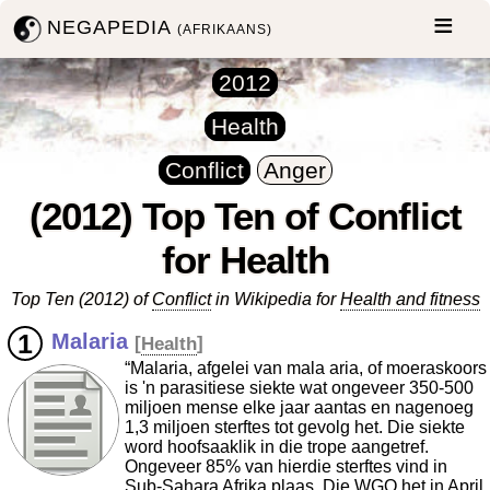
NEGAPEDIA
(AFRIKAANS)
2012
Health
Conflict
Anger
(2012) Top Ten of Conflict
for Health
Top Ten (2012) of
Conflict
in Wikipedia for
Health and fitness
Malaria
[
Health
]
“Malaria, afgelei van mala aria, of moeraskoors
is 'n parasitiese siekte wat ongeveer 350-500
miljoen mense elke jaar aantas en nagenoeg
1,3 miljoen sterftes tot gevolg het. Die siekte
word hoofsaaklik in die trope aangetref.
Ongeveer 85% van hierdie sterftes vind in
Sub-Sahara Afrika plaas. Die WGO het in April