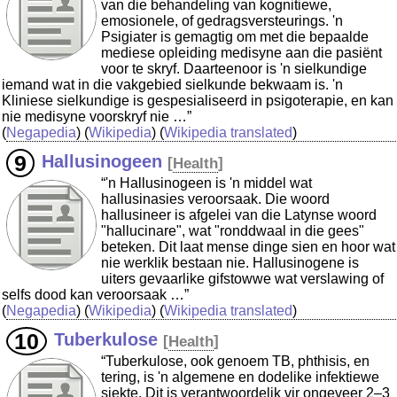
van die behandeling van kognitiewe,
emosionele, of gedragsversteurings. 'n
Psigiater is gemagtig om met die bepaalde
mediese opleiding medisyne aan die pasiënt
voor te skryf. Daarteenoor is 'n sielkundige
iemand wat in die vakgebied sielkunde bekwaam is. 'n
Kliniese sielkundige is gespesialiseerd in psigoterapie, en kan
nie medisyne voorskryf nie …”
(
Negapedia
) (
Wikipedia
) (
Wikipedia translated
)
Hallusinogeen
[
Health
]
“'n Hallusinogeen is 'n middel wat
hallusinasies veroorsaak. Die woord
hallusineer is afgelei van die Latynse woord
"hallucinare", wat "ronddwaal in die gees"
beteken. Dit laat mense dinge sien en hoor wat
nie werklik bestaan nie. Hallusinogene is
uiters gevaarlike gifstowwe wat verslawing of
selfs dood kan veroorsaak …”
(
Negapedia
) (
Wikipedia
) (
Wikipedia translated
)
Tuberkulose
[
Health
]
“Tuberkulose, ook genoem TB, phthisis, en
tering, is 'n algemene en dodelike infektiewe
siekte. Dit is verantwoordelik vir ongeveer 2–3