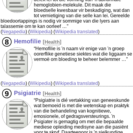
hemoglobien-molekule. Dit maak die
bloedselle kwesbaar vir beskadiging, wat dan
tot vernietiging van die selle kan lei. Gereelde
bloedoortappings is nodig vir sommige van die lyers aan
talassemie om te kan oorleef …”
(
Negapedia
) (
Wikipedia
) (
Wikipedia translated
)
Hemofilie
[
Health
]
“Hemofilie is 'n naam vir enige van 'n groep
oorerflike genetiese siektes wat die liggaam se
vermoë om bloeding te beheer belemmer …”
(
Negapedia
) (
Wikipedia
) (
Wikipedia translated
)
Psigiatrie
[
Health
]
“Psigiatrie is dié vertakking van geneeskunde
wat bemoeid is met die wetenskap en praktyk
van die behandeling van kognitiewe,
emosionele, of gedragsversteurings. 'n
Psigiater is gemagtig om met die bepaalde
mediese opleiding medisyne aan die pasiënt
voor te skryf. Daarteenoor is 'n sielkundige