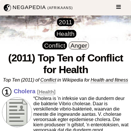
NEGAPEDIA
(AFRIKAANS)
2011
Health
Conflict
Anger
(2011) Top Ten of Conflict
for Health
Top Ten (2011) of
Conflict
in Wikipedia for
Health and fitness
Cholera
[
Health
]
“Cholera is 'n infeksie van die dunderm deur
die bakterie Vibrio cholerae. Daar is
verskillende vibrio-bakterieë, waarvan die
meeste die ingewande aantas. V. cholerae
veroorsaak egter epidemiese cholera. Die
kiem produseer 'n gifstof, 'n enterotoksien, wat
veroorsaak dat die dunderm groot