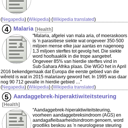
(
Negapedia
) (
Wikipedia
) (
Wikipedia translated
)
Malaria
[
Health
]
“Malaria, afgelei van mala aria, of moeraskoors
is 'n parasitiese siekte wat ongeveer 350-500
miljoen mense elke jaar aantas en nagenoeg
1,3 miljoen sterftes tot gevolg het. Die siekte
word hoofsaaklik in die trope aangetref.
Ongeveer 85% van hierdie sterftes vind in
Sub-Sahara Afrika plaas. Die WGO het in April
2016 bekendgemaak dat Europa die eerste gebied van die
wêreld is wat in 2015 malariavry geword het. In 1995 was daar
nog 90 712 gevalle in hierdie gebied …”
(
Negapedia
) (
Wikipedia
) (
Wikipedia translated
)
Aandaggebrek-hiperaktiwiteitsteuring
[
Health
]
“Aandaggebrek-hiperaktiwiteitsteuring,
voorheen aandaggebreksindroom (AGS) en
aandagafleibaarheidsindroom genoem, word
grootliks beskou as 'n neurologiese steuring