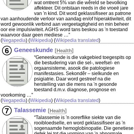
wat omtrent 5% van die wêreld se bevolking
affekteer. Dit ontstaan reeds in die vroeë jare
van 'n kind. Dit word geklassifiseer as patrone
van aanhoudende verloor van aandag en/of hiperaktiwiteit, dit
word gewoonlik verbind aan vergeetagtigheid en min beheer
oor eie impulsiwiteit. AGHS word tans beskou as 'n toestand
waarvoor daar geen mediese …”
(
Negapedia
) (
Wikipedia
) (
Wikipedia translated
)
Geneeskunde
[
Health
]
“Geneeskunde is die vakgebied toegespits op
die bestudering van die sel-, weefsel- en
orgaansisteme, asook die patologiese
manifestasies. Sekondêr – sielkunde en
psigiatrie. Daar word gestreef na die
herstelling van die mens na 'n gesonde
toestand d.m.v. diagnose, prognose en
voorkoming …”
(
Negapedia
) (
Wikipedia
) (
Wikipedia translated
)
Talassemie
[
Health
]
“Talassemie is 'n oorerflike siekte van die
rooibloedselle, en word geklassifiseer as 'n
sogenaamde hemoglobinopatie. Die genetiese
defek lei tot die vorming van 'n abnormale