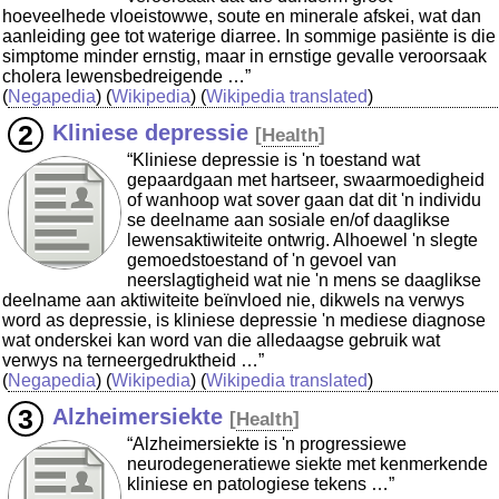
hoeveelhede vloeistowwe, soute en minerale afskei, wat dan
aanleiding gee tot waterige diarree. In sommige pasiënte is die
simptome minder ernstig, maar in ernstige gevalle veroorsaak
cholera lewensbedreigende …”
(
Negapedia
) (
Wikipedia
) (
Wikipedia translated
)
Kliniese depressie
[
Health
]
“Kliniese depressie is 'n toestand wat
gepaardgaan met hartseer, swaarmoedigheid
of wanhoop wat sover gaan dat dit 'n individu
se deelname aan sosiale en/of daaglikse
lewensaktiwiteite ontwrig. Alhoewel 'n slegte
gemoedstoestand of 'n gevoel van
neerslagtigheid wat nie 'n mens se daaglikse
deelname aan aktiwiteite beïnvloed nie, dikwels na verwys
word as depressie, is kliniese depressie 'n mediese diagnose
wat onderskei kan word van die alledaagse gebruik wat
verwys na terneergedruktheid …”
(
Negapedia
) (
Wikipedia
) (
Wikipedia translated
)
Alzheimersiekte
[
Health
]
“Alzheimersiekte is 'n progressiewe
neurodegeneratiewe siekte met kenmerkende
kliniese en patologiese tekens …”