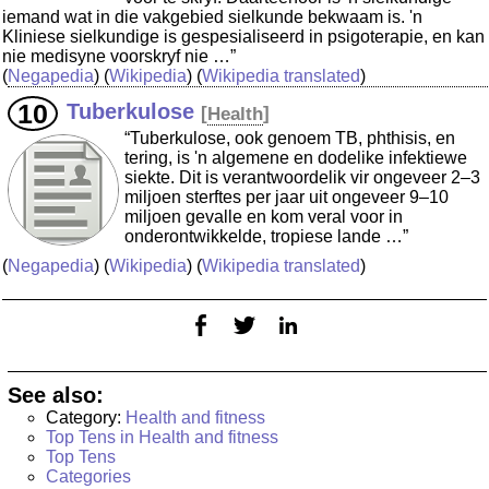
iemand wat in die vakgebied sielkunde bekwaam is. 'n
Kliniese sielkundige is gespesialiseerd in psigoterapie, en kan
nie medisyne voorskryf nie …”
(
Negapedia
) (
Wikipedia
) (
Wikipedia translated
)
Tuberkulose
[
Health
]
“Tuberkulose, ook genoem TB, phthisis, en
tering, is 'n algemene en dodelike infektiewe
siekte. Dit is verantwoordelik vir ongeveer 2–3
miljoen sterftes per jaar uit ongeveer 9–10
miljoen gevalle en kom veral voor in
onderontwikkelde, tropiese lande …”
(
Negapedia
) (
Wikipedia
) (
Wikipedia translated
)
See also:
Category:
Health and fitness
Top Tens in Health and fitness
Top Tens
Categories