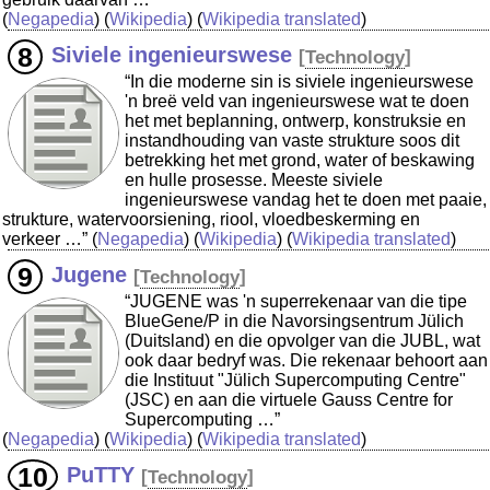
(
Negapedia
) (
Wikipedia
) (
Wikipedia translated
)
Siviele ingenieurswese
[
Technology
]
“In die moderne sin is siviele ingenieurswese
'n breë veld van ingenieurswese wat te doen
het met beplanning, ontwerp, konstruksie en
instandhouding van vaste strukture soos dit
betrekking het met grond, water of beskawing
en hulle prosesse. Meeste siviele
ingenieurswese vandag het te doen met paaie,
strukture, watervoorsiening, riool, vloedbeskerming en
verkeer …”
(
Negapedia
) (
Wikipedia
) (
Wikipedia translated
)
Jugene
[
Technology
]
“JUGENE was 'n superrekenaar van die tipe
BlueGene/P in die Navorsingsentrum Jülich
(Duitsland) en die opvolger van die JUBL, wat
ook daar bedryf was. Die rekenaar behoort aan
die Instituut "Jülich Supercomputing Centre"
(JSC) en aan die virtuele Gauss Centre for
Supercomputing …”
(
Negapedia
) (
Wikipedia
) (
Wikipedia translated
)
PuTTY
[
Technology
]