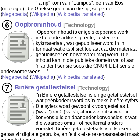
"lamp" kom van "Lampus", een van Eos
(mitologie), die Griekse godin van die lig, se perde …”
(
Negapedia
) (
Wikipedia
) (
Wikipedia translated
)
Oopbroninhoud
[
Technology
]
“Opebroninhoud is enige skeppende werk,
insluitende artikels, prente, luister- en
kykmateriaal, wat gepubliseer word in ’n
formaat wat eksplisiet toelaat dat die materiaal
gepubliseer en herversprei mag word. Die
inhoud kan in die publieke domein val of aan
’n ander lisensie soos die GNU/FDL-lisensie
onderworpe wees …”
(
Negapedia
) (
Wikipedia
) (
Wikipedia translated
)
Binêre getallestelsel
[
Technology
]
“'n Binêre getallestelsel is enige getallestelsel
wat geënkodeer word as 'n reeks binêre syfers.
Dié syfers word gewoonlik voorgestel as 1
('waar') en 0 ('vals'), alhoewel dit suiwer uit
konvensie is en daar ander konvensies is wat
dié waardes omruil of heeltemal anders
voorstel. Binêre getallestelsels is uitstekend
gepas vir digitale gebruike, en feitlik elke rekenaarstelsel maak
gebruik daarvan …”