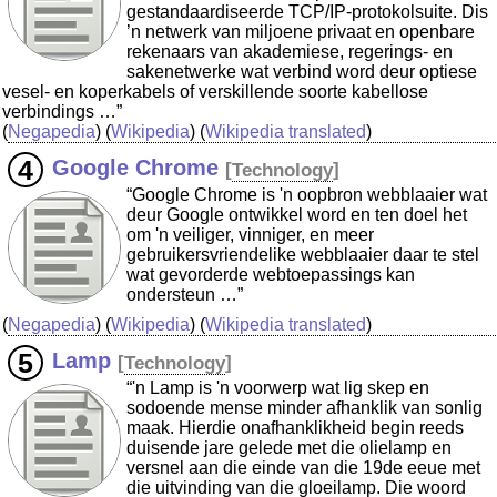
gestandaardiseerde TCP/IP-protokolsuite. Dis
’n netwerk van miljoene privaat en openbare
rekenaars van akademiese, regerings- en
sakenetwerke wat verbind word deur optiese
vesel- en koperkabels of verskillende soorte kabellose
verbindings …”
(
Negapedia
) (
Wikipedia
) (
Wikipedia translated
)
Google Chrome
[
Technology
]
“Google Chrome is 'n oopbron webblaaier wat
deur Google ontwikkel word en ten doel het
om 'n veiliger, vinniger, en meer
gebruikersvriendelike webblaaier daar te stel
wat gevorderde webtoepassings kan
ondersteun …”
(
Negapedia
) (
Wikipedia
) (
Wikipedia translated
)
Lamp
[
Technology
]
“'n Lamp is 'n voorwerp wat lig skep en
sodoende mense minder afhanklik van sonlig
maak. Hierdie onafhanklikheid begin reeds
duisende jare gelede met die olielamp en
versnel aan die einde van die 19de eeue met
die uitvinding van die gloeilamp. Die woord