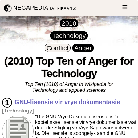
NEGAPEDIA
(AFRIKAANS)
2010
Technology
Conflict
Anger
(2010) Top Ten of Anger for
Technology
Top Ten (2010) of
Anger
in Wikipedia for
Technology and applied sciences
GNU-lisensie vir vrye dokumentasie
[
Technology
]
“Die GNU Vrye Dokumentlisensie is 'n
kopielinkse lisensie vir vrye dokumentasie wat
deur die Stigting vir Vrye Sagteware ontwerp
is. Die lisensie is soortgelyk aan die GNU