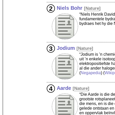
Niels Bohr
[
Nature
]
“Niels Henrik David
fundamentele bydrae
bydraes het hy die 
Jodium
[
Nature
]
“Jodium is ’n chemi
uit ’n enkele isotoo
elektropositiefste 
al die ander haloge
(
Negapedia
) (
Wikip
Aarde
[
Nature
]
“Die Aarde is die d
grootste rotsplanee
die mens, en is die
gelede ontstaan en 
en oppervlak beïnvl