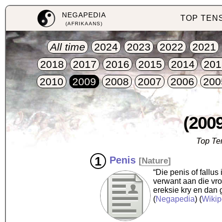
NEGAPEDIA
TOP TEN
(AFRIKAANS)
All time
2024
2023
2022
2021
2018
2017
2016
2015
2014
201
2010
2009
2008
2007
2006
200
(2009
Top Te
Penis
[
Nature
]
“Die penis of fallu
verwant aan die vrou
ereksie kry en dan
(
Negapedia
) (
Wikip