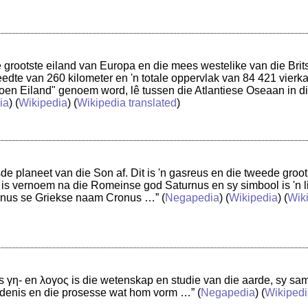
de grootste eiland van Europa en die mees westelike van die Brit
eedte van 260 kilometer en 'n totale oppervlak van 84 421 vierka
oen Eiland" genoem word, lê tussen die Atlantiese Oseaan in di
ia
) (
Wikipedia
) (
Wikipedia translated
)
sde planeet van die Son af. Dit is 'n gasreus en die tweede groot
t is vernoem na die Romeinse god Saturnus en sy simbool is 'n li
urnus se Griekse naam Cronus …”
(
Negapedia
) (
Wikipedia
) (
Wiki
s γη- en λογος is die wetenskap en studie van die aarde, sy sames
denis en die prosesse wat hom vorm …”
(
Negapedia
) (
Wikipedi