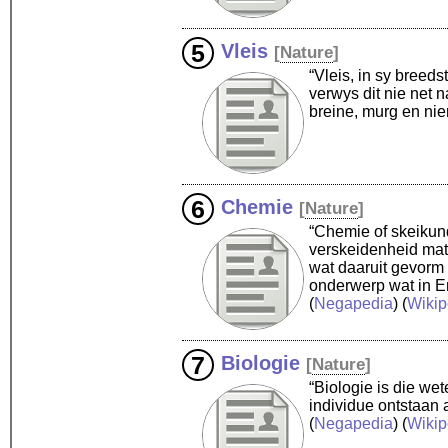
Vleis
[
Nature
]
“Vleis, in sy breeds
verwys dit nie net n
breine, murg en nier
Chemie
[
Nature
]
“Chemie of skeikund
verskeidenheid mate
wat daaruit gevorm 
onderwerp wat in E
(
Negapedia
) (
Wikip
Biologie
[
Nature
]
“Biologie is die w
individue ontstaan
(
Negapedia
) (
Wikip