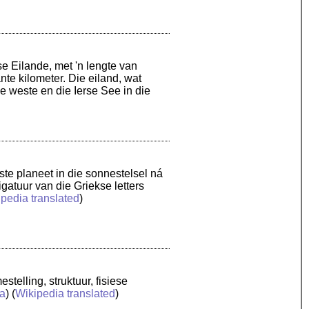
se Eilande, met 'n lengte van
nte kilometer. Die eiland, wat
e weste en die Ierse See in die
ste planeet in die sonnestelsel ná
gatuur van die Griekse letters
pedia translated
)
telling, struktuur, fisiese
a
) (
Wikipedia translated
)