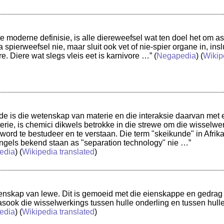
te moderne definisie, is alle diereweefsel wat ten doel het om as
a spierweefsel nie, maar sluit ook vet of nie-spier organe in, insl
e. Diere wat slegs vleis eet is karnivore …”
(
Negapedia
) (
Wikip
e is die wetenskap van materie en die interaksie daarvan met 
rie, is chemici dikwels betrokke in die strewe om die wisselw
word te bestudeer en te verstaan. Die term "skeikunde" in Afri
ngels bekend staan as "separation technology" nie …”
edia
) (
Wikipedia translated
)
etenskap van lewe. Dit is gemoeid met die eienskappe en gedra
 asook die wisselwerkings tussen hulle onderling en tussen hul
edia
) (
Wikipedia translated
)