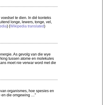
 voedsel te dien. In dié konteks
uitend longe, lewers, tonge, vel,
edia
) (
Wikipedia translated
)
energie. As gevolg van die wye
erking tussen atome en molekules
kaans moet nie verwar word met die
g van organismes, hoe spesies en
le en die omgewing …”