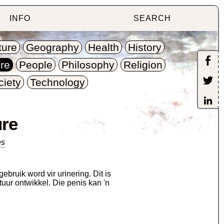
INFO
SEARCH
ture
Geography
Health
History
re
People
Philosophy
Religion
ciety
Technology
ure
es
bruik word vir urinering. Dit is
tuur ontwikkel. Die penis kan 'n