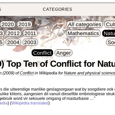
S
CATEGORIES
2020
2019
All categories
Cul
3
2012
2011
Mathematics
Natu
5
2004
2003
So
Conflict
Anger
) Top Ten of Conflict for Nat
n (2009) of
Conflict
in Wikipedia for
Nature and physical scienc
s is die uitwendige manlike geslagsorgaan wat by soogdiere ook ge
like klitoris, aangesien dit vanuit dieselfde embriologiese struk
 gebruik word vir seksuele omgang of masturbasie …”
edia
) (
Wikipedia translated
)