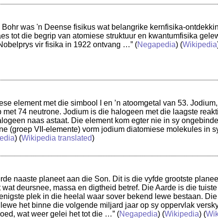
 Bohr was 'n Deense fisikus wat belangrike kernfisika-ontdekk
s tot die begrip van atomiese struktuur en kwantumfisika gelewe
Nobelprys vir fisika in 1922 ontvang …”
(
Negapedia
) (
Wikipedia
ese element met die simbool I en ’n atoomgetal van 53. Jodium,
p met 74 neutrone. Jodium is die halogeen met die laagste reakti
halogeen naas astaat. Die element kom egter nie in sy ongebinde
ne (groep VII-elemente) vorm jodium diatomiese molekules in s
edia
) (
Wikipedia translated
)
erde naaste planeet aan die Son. Dit is die vyfde grootste planee
t wat deursnee, massa en digtheid betref. Die Aarde is die tuis
 enigste plek in die heelal waar sover bekend lewe bestaan. Die 
lewe het binne die volgende miljard jaar op sy oppervlak versky
oed, wat weer gelei het tot die …”
(
Negapedia
) (
Wikipedia
) (
Wik