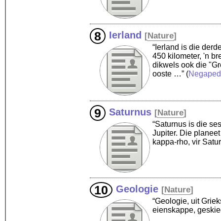
Ierland
[
Nature
]
“Ierland is die der
450 kilometer, 'n br
dikwels ook die "Gr
ooste …”
(
Negaped
Saturnus
[
Nature
]
“Saturnus is die se
Jupiter. Die planee
kappa-rho, vir Sat
Geologie
[
Nature
]
“Geologie, uit Griek
eienskappe, geskie