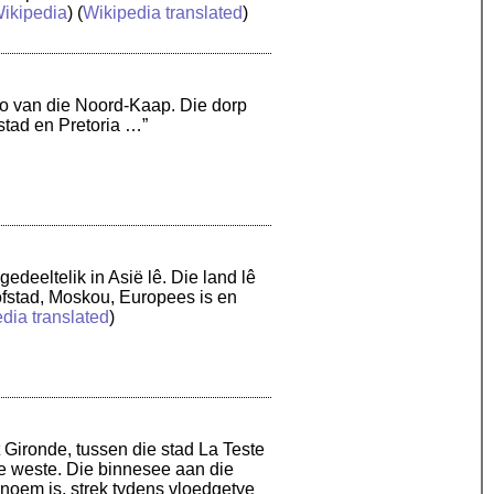
ikipedia
) (
Wikipedia translated
)
roo van die Noord-Kaap. Die dorp
stad en Pretoria …”
edeeltelik in Asië lê. Die land lê
oofstad, Moskou, Europees is en
dia translated
)
 Gironde, tussen die stad La Teste
ie weste. Die binnesee aan die
oem is, strek tydens vloedgetye