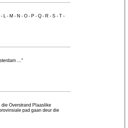
 L - M - N - O - P - Q - R - S - T -
msterdam …”
 die Overstrand Plaaslike
provinsiale pad gaan deur die