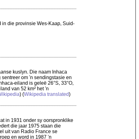
 in die provinsie Wes-Kaap, Suid-
kaanse kuslyn. Die naam Inhaca
g sentreer om 'n sendingstasie en
haca-eiland is geleë 26°S, 33°O,
land van 52 km² het 'n
ikipedia
) (
Wikipedia translated
)
wat in 1931 onder sy oorspronklike
dert die jaar 1975 staan die
el uit van Radio France se
groep en word in 1987 'n