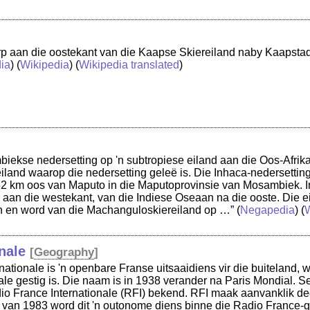
rp aan die oostekant van die Kaapse Skiereiland naby Kaapstad
ia
) (
Wikipedia
) (
Wikipedia translated
)
biekse nedersetting op 'n subtropiese eiland aan die Oos-Afri
iland waarop die nedersetting geleë is. Die Inhaca-nedersettin
32 km oos van Maputo in die Maputoprovinsie van Mosambiek. In
aan die westekant, van die Indiese Oseaan na die ooste. Die ei
n en word van die Machanguloskiereiland op …”
(
Negapedia
) (
W
nale
[
Geography
]
nationale is 'n openbare Franse uitsaaidiens vir die buiteland, 
e gestig is. Die naam is in 1938 verander na Paris Mondial. Se
io France Internationale (RFI) bekend. RFI maak aanvanklik de
fs van 1983 word dit 'n outonome diens binne die Radio France-