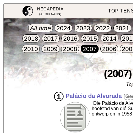
NEGAPEDIA
TOP TEN
(AFRIKAANS)
All time
2024
2023
2022
2021
2018
2017
2016
2015
2014
201
2010
2009
2008
2007
2006
200
(2007)
Top
Palácio da Alvorada
[
Ge
“Die Palácio da Alv
hoofstad van dié Su
ontwerp en in 1958