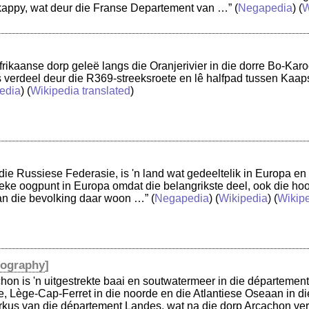
kappy, wat deur die Franse Departement van …”
(
Negapedia
) (
W
Afrikaanse dorp geleë langs die Oranjerivier in die dorre Bo-Ka
s verdeel deur die R369-streeksroete en lê halfpad tussen Kaap
edia
) (
Wikipedia translated
)
ie Russiese Federasie, is 'n land wat gedeeltelik in Europa en g
itieke oogpunt in Europa omdat die belangrikste deel, ook die h
an die bevolking daar woon …”
(
Negapedia
) (
Wikipedia
) (
Wikipe
ography
]
hon is 'n uitgestrekte baai en soutwatermeer in die département
e, Lège-Cap-Ferret in die noorde en die Atlantiese Oseaan in d
us van die département Landes, wat na die dorp Arcachon vern