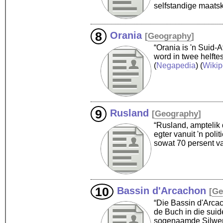
selfstandige maats
Orania
[
Geography
]
“Orania is 'n Suid-
word in twee helfte
(
Negapedia
) (
Wikip
Rusland
[
Geography
]
“Rusland, amptelik d
egter vanuit 'n pol
sowat 70 persent v
Bassin d'Arcachon
[
Ge
“Die Bassin d'Arcac
de Buch in die suid
sogenaamde Silwerk