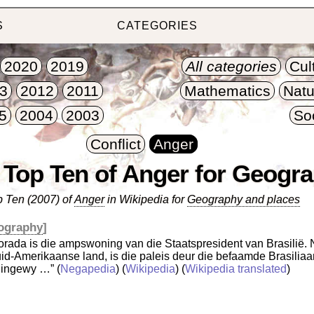
S
CATEGORIES
2020
2019
All categories
Cul
3
2012
2011
Mathematics
Natu
5
2004
2003
So
Conflict
Anger
 Top Ten of Anger for Geogr
 Ten (2007) of
Anger
in Wikipedia for
Geography and places
ography
]
orada is die ampswoning van die Staatspresident van Brasilië. N
id-Amerikaanse land, is die paleis deur die befaamde Brasilia
 ingewy …”
(
Negapedia
) (
Wikipedia
) (
Wikipedia translated
)