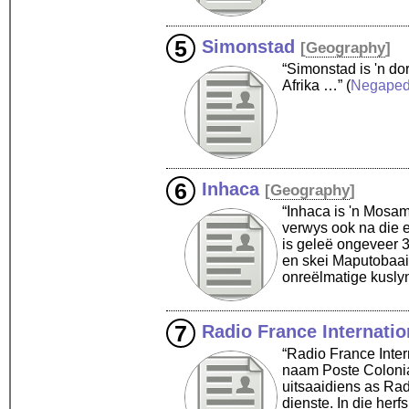
Simonstad
[
Geography
]
“Simonstad is 'n do
Afrika …”
(
Negaped
Inhaca
[
Geography
]
“Inhaca is 'n Mosam
verwys ook na die e
is geleë ongeveer 
en skei Maputobaai 
onreëlmatige kusly
Radio France Internatio
“Radio France Inter
naam Poste Colonial
uitsaaidiens as Rad
dienste. In die her