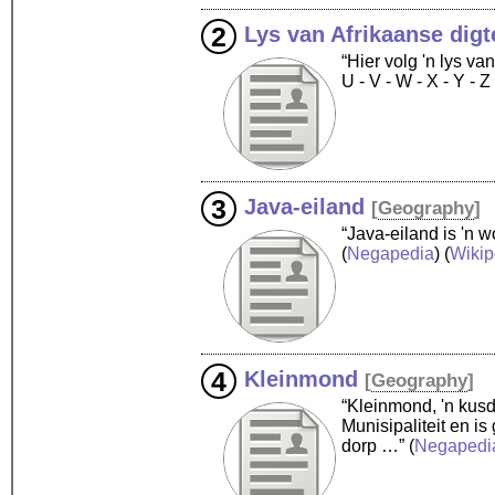
Lys van Afrikaanse digt
“Hier volg 'n lys van 
U - V - W - X - Y - 
Java-eiland
[
Geography
]
“Java-eiland is 'n
(
Negapedia
) (
Wikip
Kleinmond
[
Geography
]
“Kleinmond, 'n kusd
Munisipaliteit en 
dorp …”
(
Negapedi