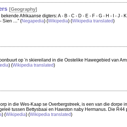
ers
[
Geography
]
bekende Afrikaanse digters: A - B - C - D - E - F - G - H - I - J - K -
Z - Sien …”
(
Negapedia
) (
Wikipedia
) (
Wikipedia translated
)
 woonbuurt op 'n skiereiland in die Oostelike Hawegebied van A
edia
) (
Wikipedia translated
)
orp in die Wes-Kaap se Overbergstreek, is een van die dorpe in
is geleë tussen Bettysbaai en Hawston naby Hermanus. Die R44 
a
) (
Wikipedia
) (
Wikipedia translated
)