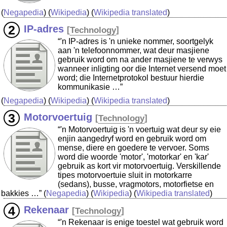
(
Negapedia
) (
Wikipedia
) (
Wikipedia translated
)
IP-adres
[
Technology
]
“'n IP-adres is 'n unieke nommer, soortgelyk
aan 'n telefoonnommer, wat deur masjiene
gebruik word om na ander masjiene te verwys
wanneer inligting oor die Internet versend moet
word; die Internetprotokol bestuur hierdie
kommunikasie …”
(
Negapedia
) (
Wikipedia
) (
Wikipedia translated
)
Motorvoertuig
[
Technology
]
“'n Motorvoertuig is 'n voertuig wat deur sy eie
enjin aangedryf word en gebruik word om
mense, diere en goedere te vervoer. Soms
word die woorde 'motor', 'motorkar' en 'kar'
gebruik as kort vir motorvoertuig. Verskillende
tipes motorvoertuie sluit in motorkarre
(sedans), busse, vragmotors, motorfietse en
bakkies …”
(
Negapedia
) (
Wikipedia
) (
Wikipedia translated
)
Rekenaar
[
Technology
]
“'n Rekenaar is enige toestel wat gebruik word