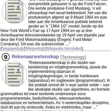
oorspronklik gebaseer is op die Ford Falcon.
Die eerste produksie Ford Mustang, 'n wit
afslaankap met swart bekleedsel, het van die
produksielyn afgerol op 9 Maart 1964 en was
later aan die Amerikaanse publiek bekend
gestel as 'n "1964 1/2"-model, beide op die
New York World's Fair op 17 April 1964 en op al drie
Amerikaanse televisienetwerke op 19 April van daardie jaar
deur die Ford Motormaatskappy (Engels: Ford Motor
Company). Dit was die suksesvolste …”
(
Negapedia
) (
Wikipedia
) (
Wikipedia translated
)
Rekenaarwetenskap
[
Technology
]
“Rekenaarwetenskap is die studie van
berekening en inligtingverwerking, asook die
implementering daarvan in
inligtingstegnologie, in beide hardeware
(apparatuur) en sagteware (programmatuur). In
die praktyk omvat dit 'n wye aantal velde – van
die abstrakte studie van algoritmes, en formele
grammatikas tot meer konkrete onderwerpe soos
programmeertale, bedryfstelsels, rekenaarnetwerke,
databasisse en beheerstelsels. As 'n wetenskaplike dissipline,
sluit dit aan by wiskunde, fisika en elektronika, maar …”