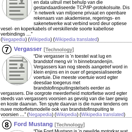
en data uitruil met behulp van die
gestandaardiseerde TCP/IP-protokolsuite. Dis
’n netwerk van miljoene privaat en openbare
rekenaars van akademiese, regerings- en
sakenetwerke wat verbind word deur optiese
vesel- en koperkabels of verskillende soorte kabellose
verbindings …”
(
Negapedia
) (
Wikipedia
) (
Wikipedia translated
)
Vergasser
[
Technology
]
“Die vergasser is 'n toestel wat lug en
brandstof meng vir 'n binnebrandenjin.
Vergassers kan nog steeds aangetref word in
klein enjins en in ouer of gespesialiseerde
voertuie. Die meeste voertuie word egter
deesdae toegerus met
brandstofinspuitingstelsels eerder as
vergassers. Die oorgrote meerderheid motorfietse word egter
steeds van vergassers voorsien as gevolg van die laer gewig
en koste daarvan. Ten spyte daarvan is die nuwe tendens om
nuwe motorfietsmodelle ook van brandstofinspuiting te
voorsien …”
(
Negapedia
) (
Wikipedia
) (
Wikipedia translated
)
Ford Mustang
[
Technology
]
“Die Ford Mustang is 'n gewilde motorkar wat