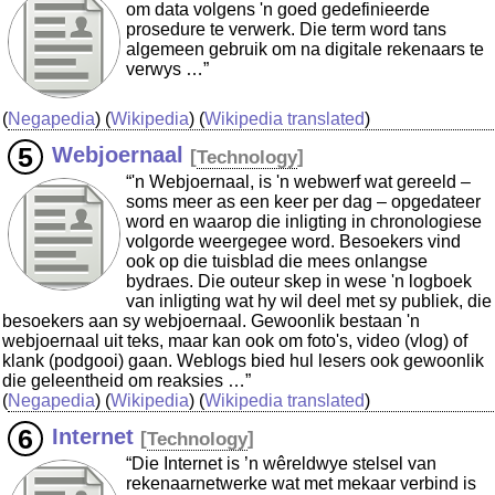
om data volgens 'n goed gedefinieerde
prosedure te verwerk. Die term word tans
algemeen gebruik om na digitale rekenaars te
verwys …”
(
Negapedia
) (
Wikipedia
) (
Wikipedia translated
)
Webjoernaal
[
Technology
]
“'n Webjoernaal, is 'n webwerf wat gereeld –
soms meer as een keer per dag – opgedateer
word en waarop die inligting in chronologiese
volgorde weergegee word. Besoekers vind
ook op die tuisblad die mees onlangse
bydraes. Die outeur skep in wese 'n logboek
van inligting wat hy wil deel met sy publiek, die
besoekers aan sy webjoernaal. Gewoonlik bestaan 'n
webjoernaal uit teks, maar kan ook om foto's, video (vlog) of
klank (podgooi) gaan. Weblogs bied hul lesers ook gewoonlik
die geleentheid om reaksies …”
(
Negapedia
) (
Wikipedia
) (
Wikipedia translated
)
Internet
[
Technology
]
“Die Internet is ’n wêreldwye stelsel van
rekenaarnetwerke wat met mekaar verbind is