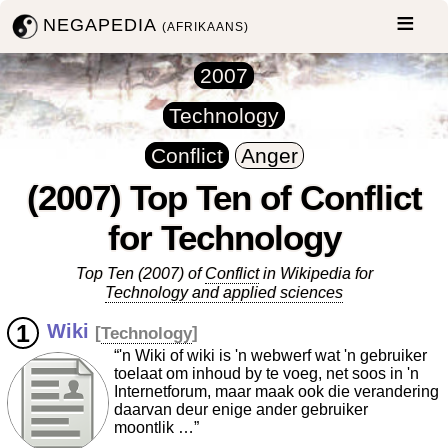
NEGAPEDIA
(AFRIKAANS)
2007
Technology
Conflict
Anger
(2007) Top Ten of Conflict
for Technology
Top Ten (2007) of
Conflict
in Wikipedia for
Technology and applied sciences
Wiki
[
Technology
]
“'n Wiki of wiki is 'n webwerf wat 'n gebruiker
toelaat om inhoud by te voeg, net soos in 'n
Internetforum, maar maak ook die verandering
daarvan deur enige ander gebruiker
moontlik …”