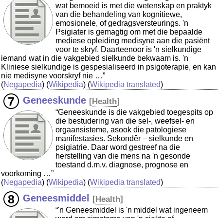
wat bemoeid is met die wetenskap en praktyk
van die behandeling van kognitiewe,
emosionele, of gedragsversteurings. 'n
Psigiater is gemagtig om met die bepaalde
mediese opleiding medisyne aan die pasiënt
voor te skryf. Daarteenoor is 'n sielkundige
iemand wat in die vakgebied sielkunde bekwaam is. 'n
Kliniese sielkundige is gespesialiseerd in psigoterapie, en kan
nie medisyne voorskryf nie …”
(
Negapedia
) (
Wikipedia
) (
Wikipedia translated
)
Geneeskunde
[
Health
]
“Geneeskunde is die vakgebied toegespits op
die bestudering van die sel-, weefsel- en
orgaansisteme, asook die patologiese
manifestasies. Sekondêr – sielkunde en
psigiatrie. Daar word gestreef na die
herstelling van die mens na 'n gesonde
toestand d.m.v. diagnose, prognose en
voorkoming …”
(
Negapedia
) (
Wikipedia
) (
Wikipedia translated
)
Geneesmiddel
[
Health
]
“'n Geneesmiddel is 'n middel wat ingeneem