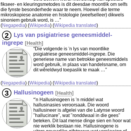
fikseer- en kleuringsmetodes is dit deesdae moontlik om selfs
die fynste besonderhede waar te neem. Hoewel die terme
mikroskopiese anatomie en histologie (weefselleer) dikwels
sinoniem gebruik word, is …”
(
Negapedia
) (
Wikipedia
) (
Wikipedia translated
)
Lys van psigiatriese geneesmiddel-
ingrepe
[
Health
]
“Die volgende is 'n lys van moontlike
psigiatriese geneesmiddel-ingrepe. Die
generiese name van betrokke geneesmiddels
word gebruik, in plaas van handelsname, om
dit wêreldwyd toepaslik te maak …”
(
Negapedia
) (
Wikipedia
) (
Wikipedia translated
)
Hallusinogeen
[
Health
]
“'n Hallusinogeen is 'n middel wat
hallusinasies veroorsaak. Die woord
hallusineer is afgelei van die Latynse woord
"hallucinare", wat "ronddwaal in die gees"
beteken. Dit laat mense dinge sien en hoor wat
nie werklik bestaan nie. Hallusinogene is