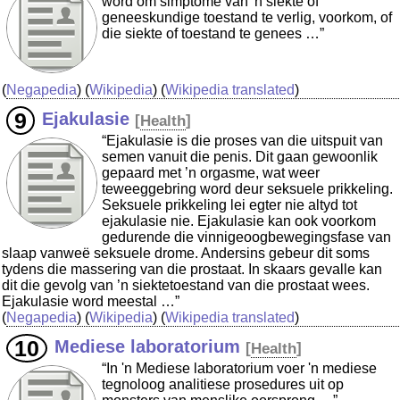
word om simptome van 'n siekte of
geneeskundige toestand te verlig, voorkom, of
die siekte of toestand te genees …”
(
Negapedia
) (
Wikipedia
) (
Wikipedia translated
)
Ejakulasie
[
Health
]
“Ejakulasie is die proses van die uitspuit van
semen vanuit die penis. Dit gaan gewoonlik
gepaard met ’n orgasme, wat weer
teweeggebring word deur seksuele prikkeling.
Seksuele prikkeling lei egter nie altyd tot
ejakulasie nie. Ejakulasie kan ook voorkom
gedurende die vinnigeoogbewegingsfase van
slaap vanweë seksuele drome. Andersins gebeur dit soms
tydens die massering van die prostaat. In skaars gevalle kan
dit die gevolg van ’n siektetoestand van die prostaat wees.
Ejakulasie word meestal …”
(
Negapedia
) (
Wikipedia
) (
Wikipedia translated
)
Mediese laboratorium
[
Health
]
“In 'n Mediese laboratorium voer 'n mediese
tegnoloog analitiese prosedures uit op