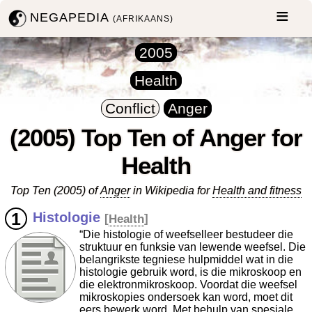
NEGAPEDIA
(AFRIKAANS)
2005
Health
Conflict
Anger
(2005) Top Ten of Anger for
Health
Top Ten (2005) of
Anger
in Wikipedia for
Health and fitness
Histologie
[
Health
]
“Die histologie of weefselleer bestudeer die
struktuur en funksie van lewende weefsel. Die
belangrikste tegniese hulpmiddel wat in die
histologie gebruik word, is die mikroskoop en
die elektronmikroskoop. Voordat die weefsel
mikroskopies ondersoek kan word, moet dit
eers bewerk word. Met behulp van spesiale