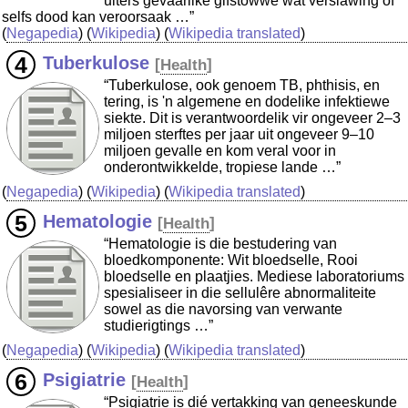
uiters gevaarlike gifstowwe wat verslawing of
selfs dood kan veroorsaak …”
(
Negapedia
) (
Wikipedia
) (
Wikipedia translated
)
Tuberkulose
[
Health
]
“Tuberkulose, ook genoem TB, phthisis, en
tering, is 'n algemene en dodelike infektiewe
siekte. Dit is verantwoordelik vir ongeveer 2–3
miljoen sterftes per jaar uit ongeveer 9–10
miljoen gevalle en kom veral voor in
onderontwikkelde, tropiese lande …”
(
Negapedia
) (
Wikipedia
) (
Wikipedia translated
)
Hematologie
[
Health
]
“Hematologie is die bestudering van
bloedkomponente: Wit bloedselle, Rooi
bloedselle en plaatjies. Mediese laboratoriums
spesialiseer in die sellulêre abnormaliteite
sowel as die navorsing van verwante
studierigtings …”
(
Negapedia
) (
Wikipedia
) (
Wikipedia translated
)
Psigiatrie
[
Health
]
“Psigiatrie is dié vertakking van geneeskunde