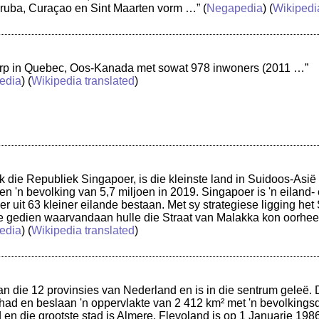
Aruba, Curaçao en Sint Maarten vorm …”
(
Negapedia
) (
Wikipedi
dorp in Quebec, Oos-Kanada met sowat 978 inwoners (2011 …”
edia
) (
Wikipedia translated
)
k die Republiek Singapoer, is die kleinste land in Suidoos-Asië
en 'n bevolking van 5,7 miljoen in 2019. Singapoer is 'n eiland-
 uit 63 kleiner eilande bestaan. Met sy strategiese ligging het S
 gedien waarvandaan hulle die Straat van Malakka kon oorhee
edia
) (
Wikipedia translated
)
an die 12 provinsies van Nederland en is in die sentrum geleë. D
ad en beslaan 'n oppervlakte van 2 412 km² met 'n bevolkingsd
d en die grootste stad is Almere. Flevoland is op 1 Januarie 198