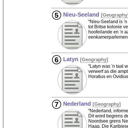
Nieu-Seeland
[
Geography
“Nieu-Seeland is 'n
tot Britse kolonie 
hoofeilande en 'n a
eenkamerparlement
Latyn
[
Geography
]
“Latyn was 'n taal w
verwerf as die ampt
Horatius en Ovidiu
Nederland
[
Geography
]
“Nederland, informe
Dit word begrens de
Noordsee grens Ned
Haag. Die Karibies