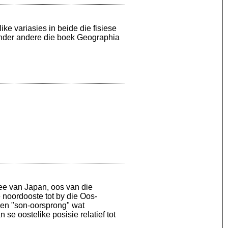
ike variasies in beide die fisiese
onder andere die boek Geographia
See van Japan, oos van die
 noordooste tot by die Oos-
ken "son-oorsprong" wat
e oostelike posisie relatief tot