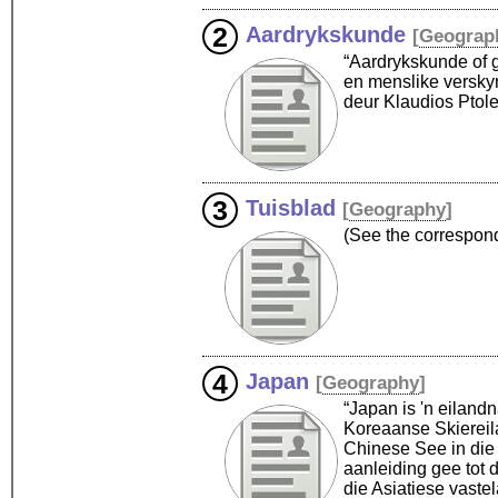
Aardrykskunde
[
Geograp
“Aardrykskunde of ge
en menslike versky
deur Klaudios Ptol
Tuisblad
[
Geography
]
(See the correspo
Japan
[
Geography
]
“Japan is 'n eiland
Koreaanse Skiereila
Chinese See in die
aanleiding gee tot 
die Asiatiese vaste