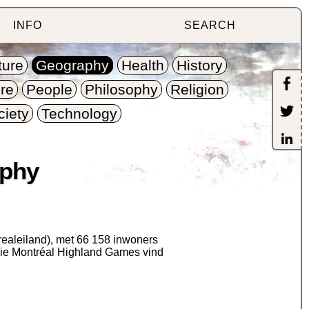
INFO
SEARCH
ture
Geography
Health
History
re
People
Philosophy
Religion
ciety
Technology
aphy
realeiland), met 66 158 inwoners
. Die Montréal Highland Games vind