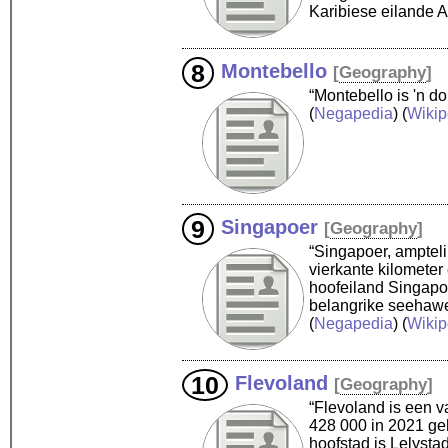
Karibiese eilande 
Montebello
[
Geography
]
“Montebello is 'n 
(
Negapedia
) (
Wikip
Singapoer
[
Geography
]
“Singapoer, ampteli
vierkante kilometer 
hoofeiland Singapoer
belangrike seehawe
(
Negapedia
) (
Wikip
Flevoland
[
Geography
]
“Flevoland is een v
428 000 in 2021 geh
hoofstad is Lelysta