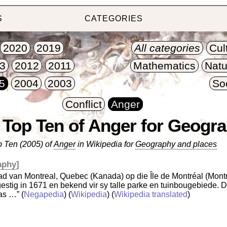
S
CATEGORIES
2020
2019
All categories
Cul
3
2012
2011
Mathematics
Natu
5
2004
2003
So
Conflict
Anger
 Top Ten of Anger for Geogr
 Ten (2005) of
Anger
in Wikipedia for
Geography and places
aphy
]
tad van Montreal, Quebec (Kanada) op die Île de Montréal (Mont
 gestig in 1671 en bekend vir sy talle parke en tuinbougebiede
aas …”
(
Negapedia
) (
Wikipedia
) (
Wikipedia translated
)