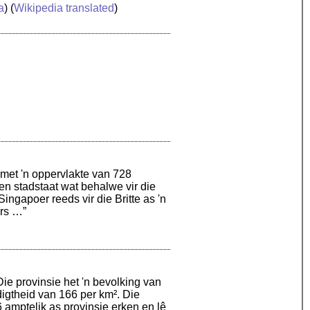
a
) (
Wikipedia translated
)
 met 'n oppervlakte van 728
 en stadstaat wat behalwe vir die
ingapoer reeds vir die Britte as 'n
rs …”
ie provinsie het 'n bevolking van
igtheid van 166 per km². Die
6 amptelik as provinsie erken en lê