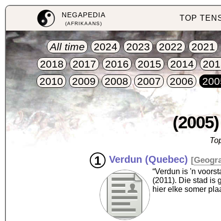
NEGAPEDIA
TOP TEN
(AFRIKAANS)
All time
2024
2023
2022
2021
2018
2017
2016
2015
2014
201
2010
2009
2008
2007
2006
200
(2005)
Top
Verdun (Quebec)
[
Geogr
“Verdun is 'n voors
(2011). Die stad is
hier elke somer pl