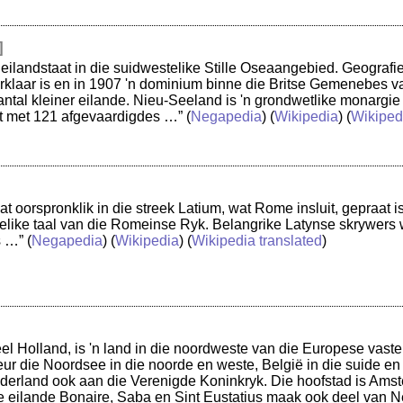
]
 eilandstaat in die suidwestelike Stille Oseaangebied. Geografi
verklaar is en in 1907 'n dominium binne die Britse Gemenebes v
antal kleiner eilande. Nieu-Seeland is 'n grondwetlike monargie 
 met 121 afgevaardigdes …”
(
Negapedia
) (
Wikipedia
) (
Wikipedi
at oorspronklik in die streek Latium, wat Rome insluit, gepraat i
elike taal van die Romeinse Ryk. Belangrike Latynse skrywers w
s …”
(
Negapedia
) (
Wikipedia
) (
Wikipedia translated
)
el Holland, is 'n land in die noordweste van die Europese vaste
ur die Noordsee in die noorde en weste, België in die suide en D
erland ook aan die Verenigde Koninkryk. Die hoofstad is Amste
e eilande Bonaire, Saba en Sint Eustatius maak ook deel van N