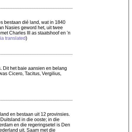
es bestaan dié land, wat in 1840
an Nasies geword het, uit twee
met Charles III as staatshoof en 'n
a translated
)
s. Dit het baie aansien en belang
as Cicero, Tacitus, Vergilius,
land en bestaan uit 12 provinsies.
uitsland in die ooste; in die
rdam en die regeringsetel is Den
ederland uit. Saam met die