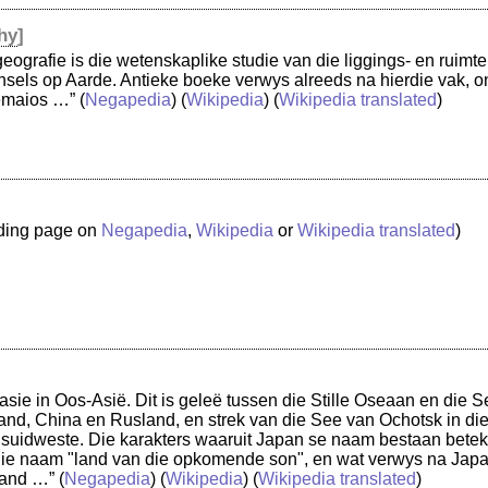
hy
]
ografie is die wetenskaplike studie van die liggings- en ruimtel
nsels op Aarde. Antieke boeke verwys alreeds na hierdie vak, 
emaios …”
(
Negapedia
) (
Wikipedia
) (
Wikipedia translated
)
nding page on
Negapedia
,
Wikipedia
or
Wikipedia translated
)
nasie in Oos-Asië. Dit is geleë tussen die Stille Oseaan en die 
nd, China en Rusland, en strek van die See van Ochotsk in die
 suidweste. Die karakters waaruit Japan se naam bestaan bete
die naam "land van die opkomende son", en wat verwys na Japan s
land …”
(
Negapedia
) (
Wikipedia
) (
Wikipedia translated
)