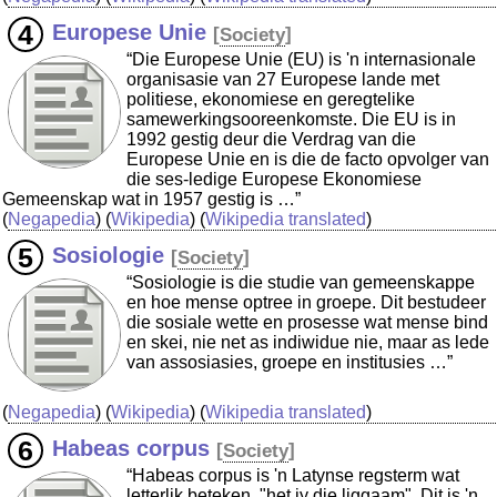
Europese Unie
[
Society
]
“Die Europese Unie (EU) is 'n internasionale
organisasie van 27 Europese lande met
politiese, ekonomiese en geregtelike
samewerkingsooreenkomste. Die EU is in
1992 gestig deur die Verdrag van die
Europese Unie en is die de facto opvolger van
die ses-ledige Europese Ekonomiese
Gemeenskap wat in 1957 gestig is …”
(
Negapedia
) (
Wikipedia
) (
Wikipedia translated
)
Sosiologie
[
Society
]
“Sosiologie is die studie van gemeenskappe
en hoe mense optree in groepe. Dit bestudeer
die sosiale wette en prosesse wat mense bind
en skei, nie net as indiwidue nie, maar as lede
van assosiasies, groepe en institusies …”
(
Negapedia
) (
Wikipedia
) (
Wikipedia translated
)
Habeas corpus
[
Society
]
“Habeas corpus is 'n Latynse regsterm wat
letterlik beteken, "het jy die liggaam". Dit is 'n