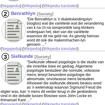
(
Negapedia
) (
Wikipedia
) (
Wikipedia translated
)
Benrathlyn
[
Society
]
“Die Benrathlyn is 'n dialekskeidingslyn
(isoglos) wat die variëteite wat die verandering
van k na ch ná oorspronklik lang klinkers
ondergaan het, skei van die variëteite
waarvoor dit nie geld nie. As gevolg hiervan
word dit ook die maken/machen-lyn
genoem …”
(
Negapedia
) (
Wikipedia
) (
Wikipedia translated
)
Sielkunde
[
Society
]
“Sielkunde oftewel psigologie is die studie van
die innerlike lewe en gedrag. Algemene
psigologie bestudeer die normale, volwasse
mens; terwyl besondere psigologie die
abnormale, onvolwasse mens bestudeer.
Alhoewel die sielkunde dikwels beskou word
as 'n wetenskap waarvan Sigmund Freud die
stigter was, kan 'n mens dit verder terug in die geskiedenis
vind in die debatte tussen filosowe soos John Locke en
Immanuel Kant …”
(
Negapedia
) (
Wikipedia
) (
Wikipedia translated
)