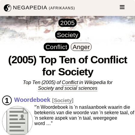
NEGAPEDIA
(AFRIKAANS)
2005
Society
Conflict
Anger
(2005) Top Ten of Conflict
for Society
Top Ten (2005) of
Conflict
in Wikipedia for
Society and social sciences
Woordeboek
[
Society
]
“'n Woordeboek is 'n naslaanboek waarin die
betekenis van die woorde van 'n sekere taal, of
'n sekere aspek van 'n taal, weergegee
word …”