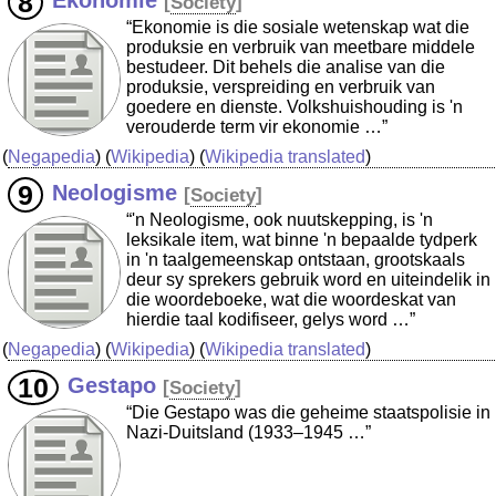
Ekonomie
[
Society
]
“Ekonomie is die sosiale wetenskap wat die
produksie en verbruik van meetbare middele
bestudeer. Dit behels die analise van die
produksie, verspreiding en verbruik van
goedere en dienste. Volkshuishouding is 'n
verouderde term vir ekonomie …”
(
Negapedia
) (
Wikipedia
) (
Wikipedia translated
)
Neologisme
[
Society
]
“'n Neologisme, ook nuutskepping, is 'n
leksikale item, wat binne 'n bepaalde tydperk
in 'n taalgemeenskap ontstaan, grootskaals
deur sy sprekers gebruik word en uiteindelik in
die woordeboeke, wat die woordeskat van
hierdie taal kodifiseer, gelys word …”
(
Negapedia
) (
Wikipedia
) (
Wikipedia translated
)
Gestapo
[
Society
]
“Die Gestapo was die geheime staatspolisie in
Nazi-Duitsland (1933–1945 …”