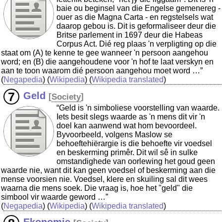
baie ou beginsel van die Engelse gemenereg -
ouer as die Magna Carta - en regstelsels wat
daarop gebou is. Dit is geformaliseer deur die
Britse parlement in 1697 deur die Habeas
Corpus Act. Dié reg plaas 'n verpligting op die
staat om (A) te kenne te gee wanneer 'n persoon aangehou
word; en (B) die aangehoudene voor 'n hof te laat verskyn en
aan te toon waarom dié persoon aangehou moet word …”
(
Negapedia
) (
Wikipedia
) (
Wikipedia translated
)
Geld
[
Society
]
“Geld is 'n simboliese voorstelling van waarde.
Iets besit slegs waarde as 'n mens dit vir 'n
doel kan aanwend wat hom bevoordeel.
Byvoorbeeld, volgens Maslow se
behoeftehiërargie is die behoefte vir voedsel
en beskerming primêr. Dit wil sê in sulke
omstandighede van oorlewing het goud geen
waarde nie, want dit kan geen voedsel of beskerming aan die
mense voorsien nie. Voedsel, klere en skuiling sal dit wees
waarna die mens soek. Die vraag is, hoe het "geld" die
simbool vir waarde geword …”
(
Negapedia
) (
Wikipedia
) (
Wikipedia translated
)