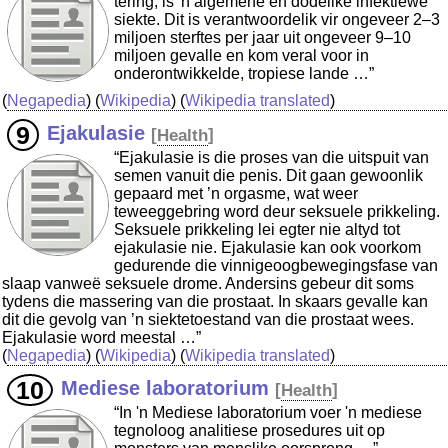
tering, is 'n algemene en dodelike infektiewe
siekte. Dit is verantwoordelik vir ongeveer 2–3
miljoen sterftes per jaar uit ongeveer 9–10
miljoen gevalle en kom veral voor in
onderontwikkelde, tropiese lande …”
(
Negapedia
) (
Wikipedia
) (
Wikipedia translated
)
Ejakulasie
[
Health
]
“Ejakulasie is die proses van die uitspuit van
semen vanuit die penis. Dit gaan gewoonlik
gepaard met ’n orgasme, wat weer
teweeggebring word deur seksuele prikkeling.
Seksuele prikkeling lei egter nie altyd tot
ejakulasie nie. Ejakulasie kan ook voorkom
gedurende die vinnigeoogbewegingsfase van
slaap vanweë seksuele drome. Andersins gebeur dit soms
tydens die massering van die prostaat. In skaars gevalle kan
dit die gevolg van ’n siektetoestand van die prostaat wees.
Ejakulasie word meestal …”
(
Negapedia
) (
Wikipedia
) (
Wikipedia translated
)
Mediese laboratorium
[
Health
]
“In 'n Mediese laboratorium voer 'n mediese
tegnoloog analitiese prosedures uit op