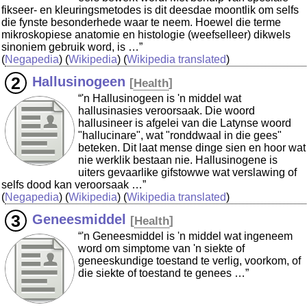
fikseer- en kleuringsmetodes is dit deesdae moontlik om selfs
die fynste besonderhede waar te neem. Hoewel die terme
mikroskopiese anatomie en histologie (weefselleer) dikwels
sinoniem gebruik word, is …”
(
Negapedia
) (
Wikipedia
) (
Wikipedia translated
)
Hallusinogeen
[
Health
]
“'n Hallusinogeen is 'n middel wat
hallusinasies veroorsaak. Die woord
hallusineer is afgelei van die Latynse woord
"hallucinare", wat "ronddwaal in die gees"
beteken. Dit laat mense dinge sien en hoor wat
nie werklik bestaan nie. Hallusinogene is
uiters gevaarlike gifstowwe wat verslawing of
selfs dood kan veroorsaak …”
(
Negapedia
) (
Wikipedia
) (
Wikipedia translated
)
Geneesmiddel
[
Health
]
“'n Geneesmiddel is 'n middel wat ingeneem
word om simptome van 'n siekte of
geneeskundige toestand te verlig, voorkom, of
die siekte of toestand te genees …”