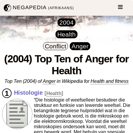
NEGAPEDIA
(AFRIKAANS)
2004
Health
Conflict
Anger
(2004) Top Ten of Anger for
Health
Top Ten (2004) of
Anger
in Wikipedia for
Health and fitness
Histologie
[
Health
]
“Die histologie of weefselleer bestudeer die
struktuur en funksie van lewende weefsel. Die
belangrikste tegniese hulpmiddel wat in die
histologie gebruik word, is die mikroskoop en
die elektronmikroskoop. Voordat die weefsel
mikroskopies ondersoek kan word, moet dit
eers bewerk word. Met behulp van spesiale