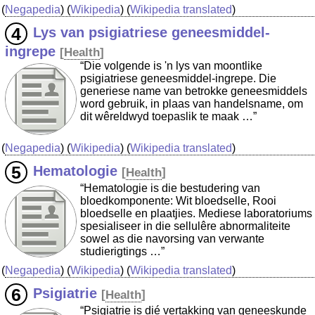
(
Negapedia
) (
Wikipedia
) (
Wikipedia translated
)
Lys van psigiatriese geneesmiddel-
ingrepe
[
Health
]
“Die volgende is 'n lys van moontlike
psigiatriese geneesmiddel-ingrepe. Die
generiese name van betrokke geneesmiddels
word gebruik, in plaas van handelsname, om
dit wêreldwyd toepaslik te maak …”
(
Negapedia
) (
Wikipedia
) (
Wikipedia translated
)
Hematologie
[
Health
]
“Hematologie is die bestudering van
bloedkomponente: Wit bloedselle, Rooi
bloedselle en plaatjies. Mediese laboratoriums
spesialiseer in die sellulêre abnormaliteite
sowel as die navorsing van verwante
studierigtings …”
(
Negapedia
) (
Wikipedia
) (
Wikipedia translated
)
Psigiatrie
[
Health
]
“Psigiatrie is dié vertakking van geneeskunde