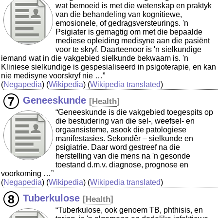
wat bemoeid is met die wetenskap en praktyk
van die behandeling van kognitiewe,
emosionele, of gedragsversteurings. 'n
Psigiater is gemagtig om met die bepaalde
mediese opleiding medisyne aan die pasiënt
voor te skryf. Daarteenoor is 'n sielkundige
iemand wat in die vakgebied sielkunde bekwaam is. 'n
Kliniese sielkundige is gespesialiseerd in psigoterapie, en kan
nie medisyne voorskryf nie …”
(
Negapedia
) (
Wikipedia
) (
Wikipedia translated
)
Geneeskunde
[
Health
]
“Geneeskunde is die vakgebied toegespits op
die bestudering van die sel-, weefsel- en
orgaansisteme, asook die patologiese
manifestasies. Sekondêr – sielkunde en
psigiatrie. Daar word gestreef na die
herstelling van die mens na 'n gesonde
toestand d.m.v. diagnose, prognose en
voorkoming …”
(
Negapedia
) (
Wikipedia
) (
Wikipedia translated
)
Tuberkulose
[
Health
]
“Tuberkulose, ook genoem TB, phthisis, en