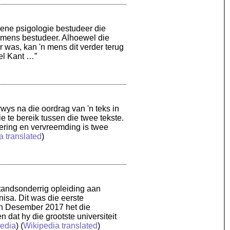
mene psigologie bestudeer die
 mens bestudeer. Alhoewel die
was, kan 'n mens dit verder terug
el Kant …”
rwys na die oordrag van 'n teks in
ie te bereik tussen die twee tekste.
kering en vervreemding is twee
a translated
)
fstandsonderrig opleiding aan
nisa. Dit was die eerste
 In Desember 2017 het die
 dat hy die grootste universiteit
edia
) (
Wikipedia translated
)