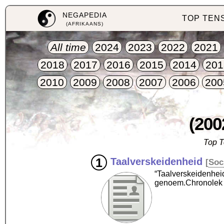
NEGAPEDIA
TOP TEN
(AFRIKAANS)
All time
2024
2023
2022
2021
2018
2017
2016
2015
2014
201
2010
2009
2008
2007
2006
200
(200
Top T
Taalverskeidenheid
[
Soc
“Taalverskeidenheid
genoem.Chronolek 