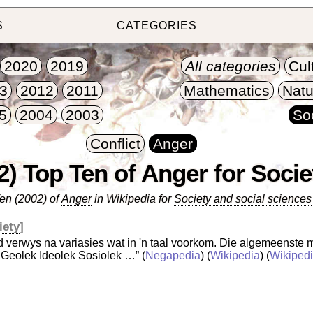
S
CATEGORIES
2020
2019
All categories
Cul
3
2012
2011
Mathematics
Natu
5
2004
2003
So
Conflict
Anger
2) Top Ten of Anger for Socie
en (2002) of
Anger
in Wikipedia for
Society and social sciences
iety
]
 verwys na variasies wat in 'n taal voorkom. Die algemeenste m
Geolek Ideolek Sosiolek …”
(
Negapedia
) (
Wikipedia
) (
Wikipedi