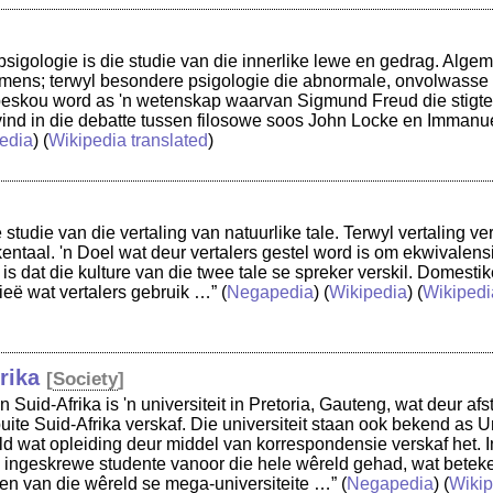
psigologie is die studie van die innerlike lewe en gedrag. Alge
mens; terwyl besondere psigologie die abnormale, onvolwasse
beskou word as 'n wetenskap waarvan Sigmund Freud die stigter 
vind in die debatte tussen filosowe soos John Locke en Immanu
edia
) (
Wikipedia translated
)
 studie van die vertaling van natuurlike tale. Terwyl vertaling ve
ikentaal. 'n Doel wat deur vertalers gestel word is om ekwivalens
is dat die kulture van die twee tale se spreker verskil. Domesti
gieë wat vertalers gebruik …”
(
Negapedia
) (
Wikipedia
) (
Wikipedi
rika
[
Society
]
an Suid-Afrika is 'n universiteit in Pretoria, Gauteng, wat deur a
uite Suid-Afrika verskaf. Die universiteit staan ook bekend as U
reld wat opleiding deur middel van korrespondensie verskaf het.
4 ingeskrewe studente vanoor die hele wêreld gehad, wat beteken
 een van die wêreld se mega-universiteite …”
(
Negapedia
) (
Wikip