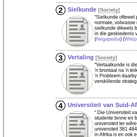
Sielkunde
[
Society
]
“Sielkunde oftewel 
normale, volwasse 
sielkunde dikwels 
in die geskiedenis 
(
Negapedia
) (
Wikip
Vertaling
[
Society
]
“Vertaalkunde is die
'n brontaal na 'n te
'n Probleem daarby 
verskillende strate
Universiteit van Suid-Af
“ Die Universiteit v
studente binne en b
universiteit ter wê
universiteit 381 48
in Afrika is en ook