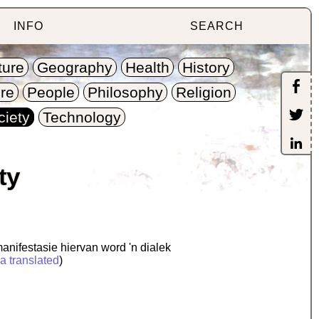
INFO
SEARCH
ture
Geography
Health
History
re
People
Philosophy
Religion
ciety
Technology
ty
anifestasie hiervan word 'n dialek
a translated
)