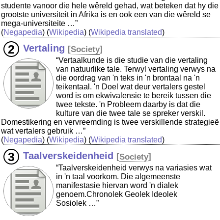
studente vanoor die hele wêreld gehad, wat beteken dat hy die
grootste universiteit in Afrika is en ook een van die wêreld se
mega-universiteite …”
(
Negapedia
) (
Wikipedia
) (
Wikipedia translated
)
Vertaling
[
Society
]
“Vertaalkunde is die studie van die vertaling
van natuurlike tale. Terwyl vertaling verwys na
die oordrag van 'n teks in 'n brontaal na 'n
teikentaal. 'n Doel wat deur vertalers gestel
word is om ekwivalensie te bereik tussen die
twee tekste. 'n Probleem daarby is dat die
kulture van die twee tale se spreker verskil.
Domestikering en vervreemding is twee verskillende strategieë
wat vertalers gebruik …”
(
Negapedia
) (
Wikipedia
) (
Wikipedia translated
)
Taalverskeidenheid
[
Society
]
“Taalverskeidenheid verwys na variasies wat
in 'n taal voorkom. Die algemeenste
manifestasie hiervan word 'n dialek
genoem.Chronolek Geolek Ideolek
Sosiolek …”