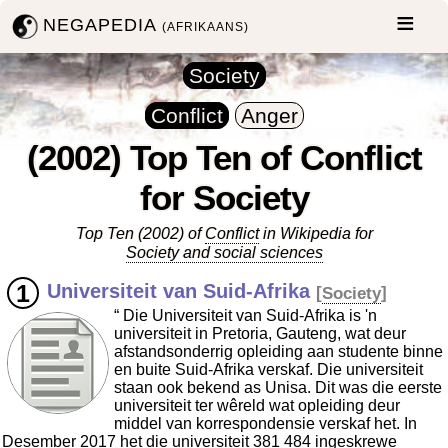
NEGAPEDIA
(AFRIKAANS)
Society
Conflict
Anger
(2002) Top Ten of Conflict
for Society
Top Ten (2002) of
Conflict
in Wikipedia for
Society and social sciences
Universiteit van Suid-Afrika
[
Society
]
“ Die Universiteit van Suid-Afrika is 'n
universiteit in Pretoria, Gauteng, wat deur
afstandsonderrig opleiding aan studente binne
en buite Suid-Afrika verskaf. Die universiteit
staan ook bekend as Unisa. Dit was die eerste
universiteit ter wêreld wat opleiding deur
middel van korrespondensie verskaf het. In
Desember 2017 het die universiteit 381 484 ingeskrewe