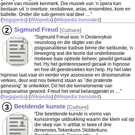
genre van musiek kenmerk. Die musiek van 'n opera kan
bestaan uit 'n overture, resitatiewe, arias, ensembles, kore en
ballette. Onder die sub-genres wat deel …”
(
Negapedia
) (
Wikipedia
) (
Wikipedia translated
)
Sigmund Freud
[
Culture
]
“Sigmund Freud was 'n Oostenrykse
neuroloog en die stigter van die
psigoanalitiese tradisie binne die sielkunde, 'n
beweging wat die teorie dat onderbewuste
motiewe baie optrede beheer, gewild gemaak
het. Hy het geïnteresseerd geraak in hipnose
en hoe dit geestesiekes kon help. Hy het later
hipnose laat vaar en eerder vrye assosiasie en droomanalise
verkies, deur wat nou bekend staan as "die pratende
genesing" te ontwikkel. Dit het die kernelemente van
psigoanalise geword. Freud het veral belanggestel in …”
(
Negapedia
) (
Wikipedia
) (
Wikipedia translated
)
Beeldende kunste
[
Culture
]
“Die beeldende kunste is vorms van
kunssinnige uitdrukking waarin die klem val op
die skep van 'n artifak in twee of drie
dimensies.Tekenkuns Skilderkuns