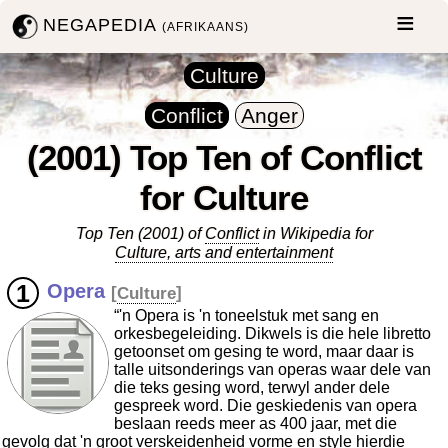
NEGAPEDIA
(AFRIKAANS)
Culture
Conflict
Anger
(2001) Top Ten of Conflict
for Culture
Top Ten (2001) of
Conflict
in Wikipedia for
Culture, arts and entertainment
Opera
[
Culture
]
“'n Opera is 'n toneelstuk met sang en
orkesbegeleiding. Dikwels is die hele libretto
getoonset om gesing te word, maar daar is
talle uitsonderings van operas waar dele van
die teks gesing word, terwyl ander dele
gespreek word. Die geskiedenis van opera
beslaan reeds meer as 400 jaar, met die
gevolg dat 'n groot verskeidenheid vorme en style hierdie