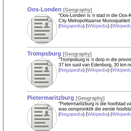
Oos-Londen
[
Geography
]
“Oos-Londen is 'n stad in die Oos-
City Metropolitaanse Munisipalitei
(
Negapedia
) (
Wikipedia
) (
Wikipedi
Trompsburg
[
Geography
]
“Trompsburg is 'n dorp in die prov
37 km suid van Edenburg, 30 km no
(
Negapedia
) (
Wikipedia
) (
Wikipedi
Pietermaritzburg
[
Geography
]
“Pietermaritzburg is die hoofstad v
was oorspronklik die eerste hoofst
(
Negapedia
) (
Wikipedia
) (
Wikipedi