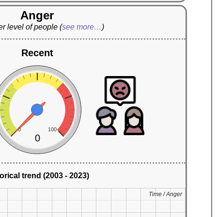
Anger
r level of people
(
see more…
)
Recent
0
100
0
orical trend (2003 - 2023)
Time / Anger
Time / Anger