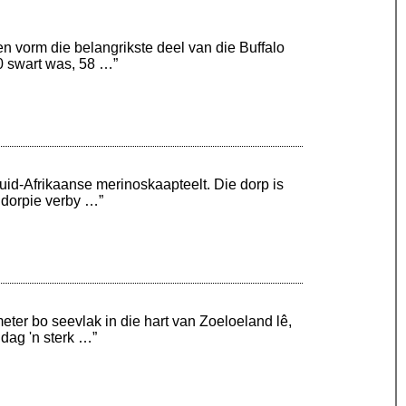
n vorm die belangrikste deel van die Buffalo
50 swart was, 58 …”
Suid-Afrikaanse merinoskaapteelt. Die dorp is
 dorpie verby …”
eter bo seevlak in die hart van Zoeloeland lê,
dag 'n sterk …”