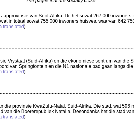
The pages that are socially close
Kaapprovinsie van Suid-Afrika. Dit het sowat 267 000 inwoners e
t wat in totaal sowat 755 000 inwoners huisves, waarvan 642 7
a translated
)
insie Vrystaat (Suid-Afrika) en die ekonomiese sentrum van die 
ord van Springfontein en die N1 nasionale pad gaan langs die
a translated
)
an die provinsie KwaZulu-Natal, Suid-Afrika. Die stad, wat 596 m
ad van die Boererepubliek Natalia. Desondanks het die stad van
a translated
)