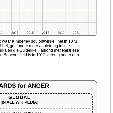
11
11
2013
2013
2015
2015
2017
2017
2019
2019
2021
2021
k waar Kimberley sou ontwikkel, het in 1871
het, gee onder meer aanleiding tot die
ika en die Suidelike Halfrond met elektriese
nde Beaconsfield is in 1912 verenig onder een
ARDS
for
ANGER
GLOBAL
(IN ALL WIKIPEDIA)