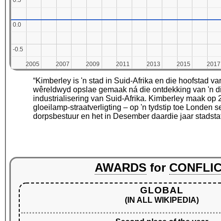
0.5
0.5
0.0
0.0
-0.5
-0.5
2005
2005
2007
2007
2009
2009
2011
2011
2013
2013
2015
2015
2017
2017
“Kimberley is 'n stad in Suid-Afrika en die hoofstad
wêreldwyd opslae gemaak ná die ontdekking van 'n di
industrialisering van Suid-Afrika. Kimberley maak op 
gloeilamp-straatverligting – op 'n tydstip toe Londen
dorpsbestuur en het in Desember daardie jaar stadsta
AWARDS
for
CONFLI
GLOBAL
(IN ALL WIKIPEDIA)