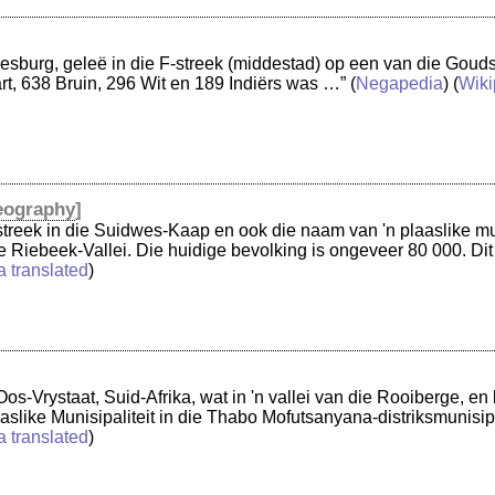
nesburg, geleë in die F-streek (middestad) op een van die Goud
rt, 638 Bruin, 296 Wit en 189 Indiërs was …”
(
Negapedia
) (
Wiki
eography
]
streek in die Suidwes-Kaap en ook die naam van 'n plaaslike m
 Riebeek-Vallei. Die huidige bevolking is ongeveer 80 000. Dit
a translated
)
 Oos-Vrystaat, Suid-Afrika, wat in 'n vallei van die Rooiberge, en
aslike Munisipaliteit in die Thabo Mofutsanyana-distriksmunisipa
a translated
)