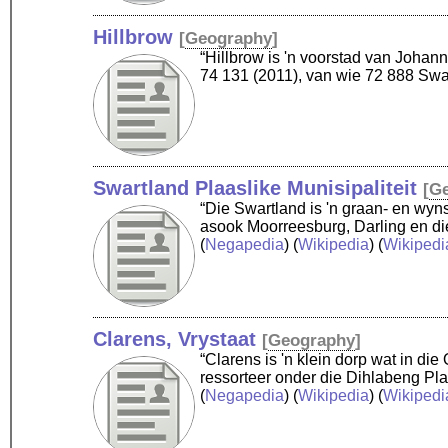
Hillbrow
[
Geography
]
“Hillbrow is 'n voorstad van Johan
74 131 (2011), van wie 72 888 Swa
Swartland Plaaslike Munisipaliteit
[
G
“Die Swartland is 'n graan- en wyn
asook Moorreesburg, Darling en die
(
Negapedia
) (
Wikipedia
) (
Wikipedi
Clarens, Vrystaat
[
Geography
]
“Clarens is 'n klein dorp wat in die
ressorteer onder die Dihlabeng Pla
(
Negapedia
) (
Wikipedia
) (
Wikipedi