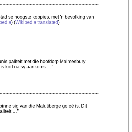
stad se hoogste koppies, met 'n bevolking van
pedia
) (
Wikipedia translated
)
unisipaliteit met die hoofdorp Malmesbury
 is kort na sy aankoms …”
 binne sig van die Malutiberge geleë is. Dit
liteit …”