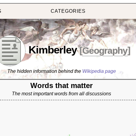
S
CATEGORIES
Kimberley
[
Geography
]
The hidden information behind the
Wikipedia page
Words that matter
The most important words from all discussions