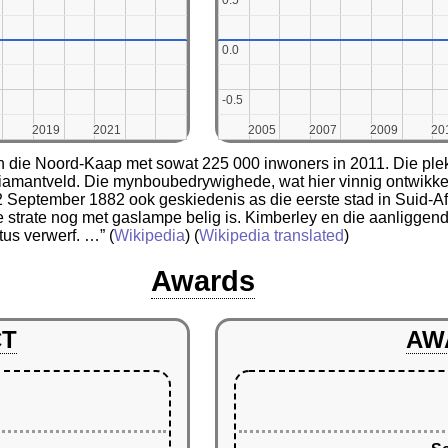
0.5
0.5
0.0
0.0
-0.5
-0.5
2019
2019
2021
2021
2005
2005
2007
2007
2009
2009
20
20
 van die Noord-Kaap met sowat 225 000 inwoners in 2011. Die ple
amantveld. Die mynboubedrywighede, wat hier vinnig ontwikkel 
2 September 1882 ook geskiedenis as die eerste stad in Suid-Afr
 se strate nog met gaslampe belig is. Kimberley en die aanligge
tus verwerf. …”
(
Wikipedia
) (
Wikipedia translated
)
Awards
CT
AW