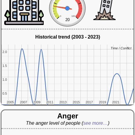
0
100
20
Historical trend (2003 - 2023)
Time / Conflict
Time / Conflict
2.0
2.0
1.5
1.5
1.0
1.0
0.5
0.5
2005
2005
2007
2007
2009
2009
2011
2011
2013
2013
2015
2015
2017
2017
2019
2019
2021
2021
Anger
The anger level of people
(
see more…
)