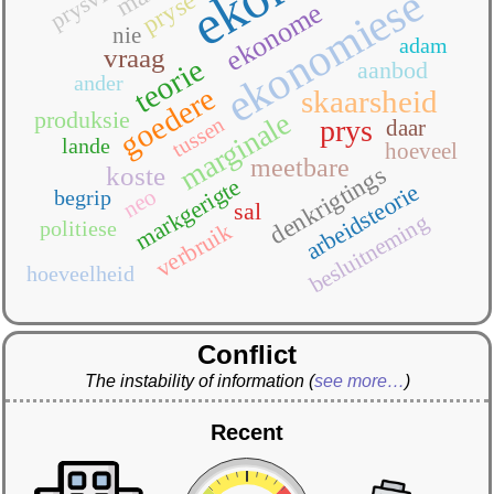
prysvlak
ekonomiese
pryse
ekonome
nie
adam
vraag
teorie
aanbod
ander
goedere
skaarsheid
marginale
produksie
tussen
prys
daar
lande
hoeveel
meetbare
koste
denkrigtings
markgerigte
arbeidsteorie
neo
begrip
sal
besluitneming
politiese
verbruik
hoeveelheid
Conflict
The instability of information
(
see more…
)
Recent