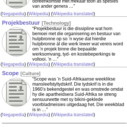
ooreenkomste met mekaar toon as spesies
van ander genera …”
(
Negapedia
) (
Wikipedia
) (
Wikipedia translated
)
Projekbestuur
[
Technology
]
“Projekbestuur is die dissipline wat hom
bemoei met die organisering en bestuur van
hulpbronne op so 'n wyse dat hierdie
hulpbronne ál die werk lewer wat vereis word
om 'n projek binne die bepaalde
werksomvang, tyd- en kostebeperkings te
voltooi. 'n …”
(
Negapedia
) (
Wikipedia
) (
Wikipedia translated
)
Scope
[
Culture
]
“Scope was 'n Suid-Afrikaanse weeklikse
mansleefstyltydskrif. Die tydskrif is in die
1960's bekendgestel en was omstrede omdat
hy die apartheidsera Suid-Afrika se streng
sensuurwette met sy bikini-geklede
voorbladmeisies uitgedaag het. Die weekblad
is in …”
(
Negapedia
) (
Wikipedia
) (
Wikipedia translated
)