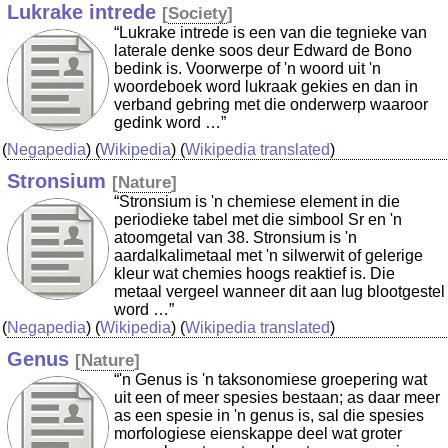
Lukrake intrede
[
Society
]
“Lukrake intrede is een van die tegnieke van
laterale denke soos deur Edward de Bono
bedink is. Voorwerpe of 'n woord uit 'n
woordeboek word lukraak gekies en dan in
verband gebring met die onderwerp waaroor
gedink word …”
(
Negapedia
) (
Wikipedia
) (
Wikipedia translated
)
Stronsium
[
Nature
]
“Stronsium is 'n chemiese element in die
periodieke tabel met die simbool Sr en 'n
atoomgetal van 38. Stronsium is 'n
aardalkalimetaal met 'n silwerwit of gelerige
kleur wat chemies hoogs reaktief is. Die
metaal vergeel wanneer dit aan lug blootgestel
word …”
(
Negapedia
) (
Wikipedia
) (
Wikipedia translated
)
Genus
[
Nature
]
“'n Genus is 'n taksonomiese groepering wat
uit een of meer spesies bestaan; as daar meer
as een spesie in 'n genus is, sal die spesies
morfologiese eienskappe deel wat groter