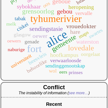
geboue
oos
sybokhaar
heropening
grensoorlog
gebou
vervalle
tyhumerivier
tabak
ciskei
melk
vrouedokter
sendingstasie
swartes
alice
hare
maps
glasgow
oewer
gemeente
oewers
waterston
genade
fort
lovedale
naburige
beesvleis
oorgelaat
hoofkampus
universiteit
verwaarloosde
behoorlike
sendinggenootskap
wol
eers
prinses
Conflict
The instability of information
(
see more…
)
Recent