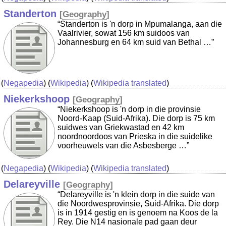
Standerton
[
Geography
]
“Standerton is 'n dorp in Mpumalanga, aan die
Vaalrivier, sowat 156 km suidoos van
Johannesburg en 64 km suid van Bethal …”
(
Negapedia
) (
Wikipedia
) (
Wikipedia translated
)
Niekerkshoop
[
Geography
]
“Niekerkshoop is 'n dorp in die provinsie
Noord-Kaap (Suid-Afrika). Die dorp is 75 km
suidwes van Griekwastad en 42 km
noordnoordoos van Prieska in die suidelike
voorheuwels van die Asbesberge …”
(
Negapedia
) (
Wikipedia
) (
Wikipedia translated
)
Delareyville
[
Geography
]
“Delareyville is 'n klein dorp in die suide van
die Noordwesprovinsie, Suid-Afrika. Die dorp
is in 1914 gestig en is genoem na Koos de la
Rey. Die N14 nasionale pad gaan deur