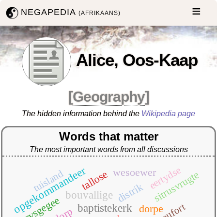
NEGAPEDIA
(AFRIKAANS)
Alice, Oos-Kaap
[
Geography
]
The hidden information behind the
Wikipedia page
Words that matter
The most important words from all discussions
eertydse
opgekommandeer
wesoewer
tuisland
tallose
sitrusvrugte
distrik
bouvallige
prysgegee
beaufort
baptistekerk
dorpe
dorp