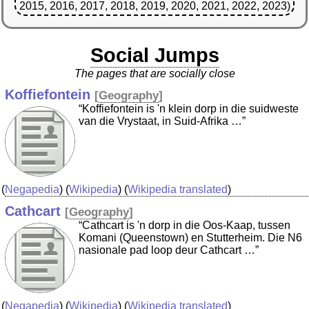
2015, 2016, 2017, 2018, 2019, 2020, 2021, 2022, 2023)
Social Jumps
The pages that are socially close
Koffiefontein
[
Geography
]
“Koffiefontein is 'n klein dorp in die suidweste
van die Vrystaat, in Suid-Afrika …”
(
Negapedia
) (
Wikipedia
) (
Wikipedia translated
)
Cathcart
[
Geography
]
“Cathcart is 'n dorp in die Oos-Kaap, tussen
Komani (Queenstown) en Stutterheim. Die N6
nasionale pad loop deur Cathcart …”
(
Negapedia
) (
Wikipedia
) (
Wikipedia translated
)