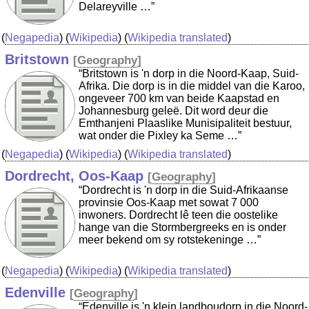
Delareyville …”
(
Negapedia
) (
Wikipedia
) (
Wikipedia translated
)
Britstown
[
Geography
]
“Britstown is 'n dorp in die Noord-Kaap, Suid-
Afrika. Die dorp is in die middel van die Karoo,
ongeveer 700 km van beide Kaapstad en
Johannesburg geleë. Dit word deur die
Emthanjeni Plaaslike Munisipaliteit bestuur,
wat onder die Pixley ka Seme …”
(
Negapedia
) (
Wikipedia
) (
Wikipedia translated
)
Dordrecht, Oos-Kaap
[
Geography
]
“Dordrecht is 'n dorp in die Suid-Afrikaanse
provinsie Oos-Kaap met sowat 7 000
inwoners. Dordrecht lê teen die oostelike
hange van die Stormbergreeks en is onder
meer bekend om sy rotstekeninge …”
(
Negapedia
) (
Wikipedia
) (
Wikipedia translated
)
Edenville
[
Geography
]
“Edenville is 'n klein landboudorp in die Noord-