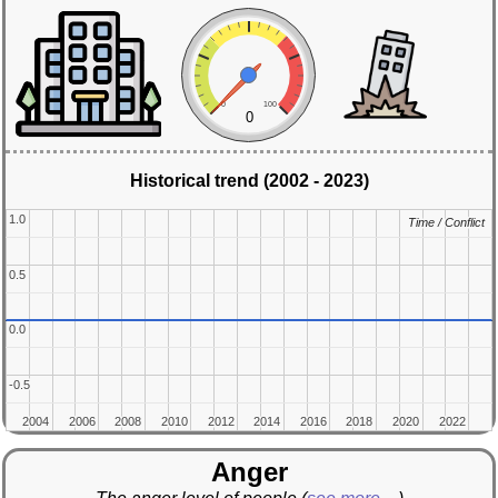
0
100
0
Historical trend (2002 - 2023)
1.0
1.0
Time / Conflict
Time / Conflict
0.5
0.5
0.0
0.0
-0.5
-0.5
2004
2004
2006
2006
2008
2008
2010
2010
2012
2012
2014
2014
2016
2016
2018
2018
2020
2020
2022
2022
Anger