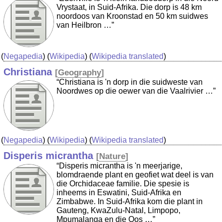
Vrystaat, in Suid-Afrika. Die dorp is 48 km
noordoos van Kroonstad en 50 km suidwes
van Heilbron …”
(
Negapedia
) (
Wikipedia
) (
Wikipedia translated
)
Christiana
[
Geography
]
“Christiana is 'n dorp in die suidweste van
Noordwes op die oewer van die Vaalrivier …”
(
Negapedia
) (
Wikipedia
) (
Wikipedia translated
)
Disperis micrantha
[
Nature
]
“Disperis micrantha is 'n meerjarige,
blomdraende plant en geofiet wat deel is van
die Orchidaceae familie. Die spesie is
inheems in Eswatini, Suid-Afrika en
Zimbabwe. In Suid-Afrika kom die plant in
Gauteng, KwaZulu-Natal, Limpopo,
Mpumalanga en die Oos …”